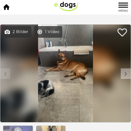

MENÜ

2 Bilder
1 Video


c
d
