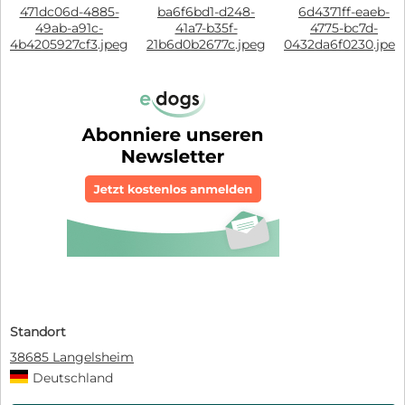
471dc06d-4885-
ba6f6bd1-d248-
6d4371ff-eaeb-
49ab-a91c-
41a7-b35f-
4775-bc7d-
4b4205927cf3.jpeg
21b6d0b2677c.jpeg
0432da6f0230.jpeg
Standort
38685 Langelsheim
Deutschland