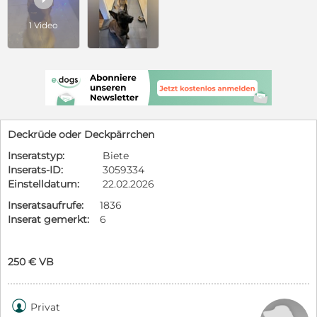
1 Video
Deckrüde oder Deckpärrchen
Inseratstyp:
Biete
Inserats-ID:
3059334
Einstelldatum:
22.02.2026
Inseratsaufrufe:
1836
Inserat gemerkt:
6
250 € VB

Privat