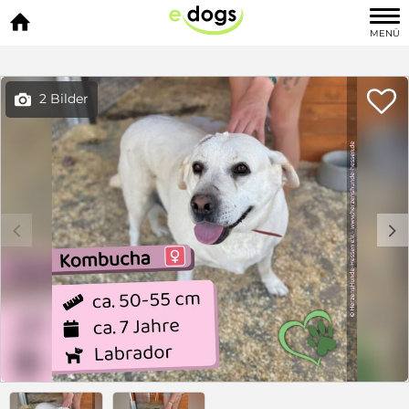

MENÜ

2 Bilder

c
d