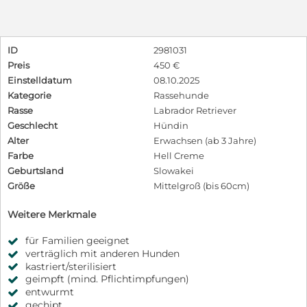
ID
2981031
Preis
450 €
Einstelldatum
08.10.2025
Kategorie
Rassehunde
Rasse
Labrador Retriever
Geschlecht
Hündin
Alter
Erwachsen (ab 3 Jahre)
Farbe
Hell Creme
Geburtsland
Slowakei
Größe
Mittelgroß (bis 60cm)
Weitere Merkmale
für Familien geeignet
verträglich mit anderen Hunden
kastriert/sterilisiert
geimpft (mind. Pflichtimpfungen)
entwurmt
gechipt