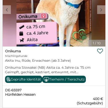
c
d
1
/
10

Onikuma
Mischlingshunde
Akita Inu, Rüde, Erwachsen (ab 3 Jahre)
Onikuma Slowakei (NB) Akita ca. 4 Jahre ca. 75 cm
Geimpft, gechipt, kastriert, entwurmt, mit
Heimtierpass ausgestattet Onikuma kommt aus
Geprüfte Identität
Tierheim / Tierschutz
einem Privathaushalt und lebt seit kurzem in einem
unserer Tierheime in der Slowakei. Dort zeigt er sich
DE-65597
als massiver, wirklich beeindruckend großer Rüde,
Hünfelden Hessen
der trotz seiner imposanten Erscheinung aktuell
400 €
sehr brav und gut händelbar ist. Da er sein
(Schutzgebühr)
bisheriges Leben in einer Familie verbracht hat, ist er