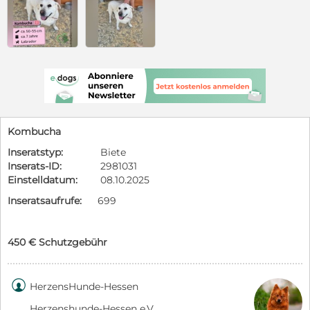
Kombucha
Inseratstyp:
Biete
Inserats-ID:
2981031
Einstelldatum:
08.10.2025
Inseratsaufrufe:
699
450 € Schutzgebühr

HerzensHunde-Hessen
Herzenshunde-Hessen e.V.