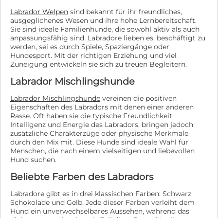
über dem Steckbrief findest du den großen blauen
Labrador Welpen
sind bekannt für ihr freundliches,
Button „Bewirb dich jetzt für mich“. Klicke dort drauf,
ausgeglichenes Wesen und ihre hohe Lernbereitschaft.
um ganz einfach deine Selbstauskunft auszufüllen.
Sie sind ideale Familienhunde, die sowohl aktiv als auch
Alternativ kommst du auch über den Reiter „Adoptiere
anpassungsfähig sind. Labradore lieben es, beschäftigt zu
mich“ zur Selbstauskunft.
werden, sei es durch Spiele, Spaziergänge oder
Hundesport. Mit der richtigen Erziehung und viel
Zuneigung entwickeln sie sich zu treuen Begleitern.
Labrador Mischlingshunde
Labrador Mischlingshunde
vereinen die positiven
Eigenschaften des Labradors mit denen einer anderen
Rasse. Oft haben sie die typische Freundlichkeit,
Intelligenz und Energie des Labradors, bringen jedoch
zusätzliche Charakterzüge oder physische Merkmale
durch den Mix mit. Diese Hunde sind ideale Wahl für
Menschen, die nach einem vielseitigen und liebevollen
Hund suchen.
Beliebte Farben des Labradors
Labradore gibt es in drei klassischen Farben: Schwarz,
Schokolade und Gelb. Jede dieser Farben verleiht dem
Hund ein unverwechselbares Aussehen, während das