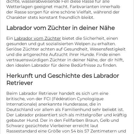
dichte, wasserabweisende Fell diese Rasse für alle
Wetterlagen geeignet macht. Farbvarianten innerhalb
der Rasse sorgen für eine schöne Vielfalt, während der
Charakter stets konstant freundlich bleibt.
Labrador vom Züchter in deiner Nähe
Ein
Labrador vom Züchter
bietet die Sicherheit, einen
gesunden und gut sozialisierten Welpen zu erhalten.
Seriöse Züchter achten auf Gesundheit, Wesensfestigkeit
und die artgerechte Aufzucht ihrer Hunde. Finde einen
vertrauenswürdigen Züchter in deiner Nähe, der dir hilft,
den idealen Labrador für deine Bedürfnisse zu finden.
Herkunft und Geschichte des Labrador
Retriever
Beim Labrador Retriever handelt es sich um eine
britische, von der FCI (Fédération Cynologique
Internationale) anerkannte Hunderasse, die in
Deutschland vor allem als Familienhund sehr beliebt ist.
Der Labrador präsentiert sich als mittelgroßer und kräftig
gebauter Hund. Der in den Fellfarben Braun, Gelb und
Schwarz gezüchtete Vierbeiner erreicht laut
Rassestandard eine Größe von 54 bis 57 Zentimetern und