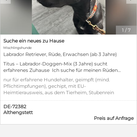
1
/
7
Suche ein neues zu Hause
Mischlingshunde
Labrador Retriever, Rüde, Erwachsen (ab 3 Jahre)
Titus – Labrador-Doggen-Mix (3 Jahre) sucht
erfahrenes Zuhause Ich suche für meinen Rüden
Titus schweren Herzens ein neues Zuhause bei
nur für erfahrene Hundehalter, geimpft (mind.
sehr erfahrenen Hundehaltern. Titus wird im Juni 3
Pflichtimpfungen), gechipt, mit EU-
Jahre alt, wiegt ca. 28 kg, ist gechippt, geimpft und
Heimtierausweis, aus dem Tierheim, Stubenrein
nicht kastriert. Er ist körperlich gesund und ein
intelligenter, lernfähiger Hund. Zu seinem Wesen:
DE-72382
Mir gegenüber ist Titus ein sehr freundlicher,
Althengstett
loyaler und angenehmer Hund. Er hört
Preis auf Anfrage
grundsätzlich, auch wenn er seinen eigenen Kopf
hat. In meinem Geschäft zeigt er sich gegenüber
fremden Menschen unauffällig und ruhig. Wichtig