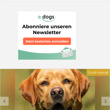
das Impfprogramm bekommen. Danach kommen sie
in das Welpengehege. Faro ist ein aufgeweckter,
neugieriger Junge, der sich freute, als wir ihn aus
seinem Käfig holten. Sofort wollte er alles erkunden
und die anderen Hunde in den Käfigen begrüßen. Er ließ
sich streicheln, hochheben und knuddeln und zeigte
keine Ängste. Im Gegensatz zu seiner Schwester hat er
auf dem Kopf das Fell struwelig hochstehen. Faro ist
nun bereit für seine eigene Familie. Er möchte seine
Jugend nicht hinter Gitter verbringen. Wir suchen für
Faro eine Familie bei hundeerfahrenen Menschen mit
Garten. Gerne kann ein Hundekumpel schon im
Zuhause leben. Sie sollten sich darüber bewusst sein,
dass die Erziehung eines Welpen Zeit und Geduld
braucht, damit aus ihnen tolle Begleiter werden. Wir
schätzen seine Endgröße auf ca. 60 cm. Wenn Sie
Gold-Inserat
mehr über Faro erfahren möchten, nehmen Sie gerne
unverbindlich Kontakt auf. Elke Schmitz 0177 2954647
Email: info@furbys-fellfreunde.de Alle Hunde sind bei
Ausreise gechipt, geimpft und reisen mit einem EU
Ausweis in einem beim deutschen Veterinäramt
registrierten Transport. Die Hunde reisen mit Traces.
c
d