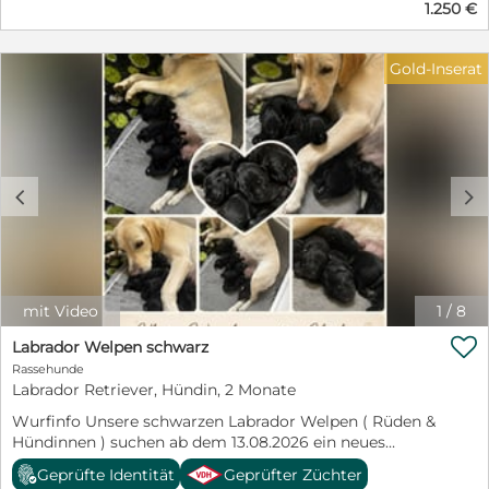
1.250 €
Gold-Inserat
c
d
mit Video
1
/
8

Labrador Welpen schwarz
Rassehunde
Labrador Retriever, Hündin, 2 Monate
Wurfinfo Unsere schwarzen Labrador Welpen ( Rüden &
Hündinnen ) suchen ab dem 13.08.2026 ein neues
Zuhause. Die Eltern Ziska und Heartbreaker haben uns
Geprüfte Identität
Geprüfter Züchter
Ihren Sommerwurf präsentiert . 7 Wonneproppen sind „