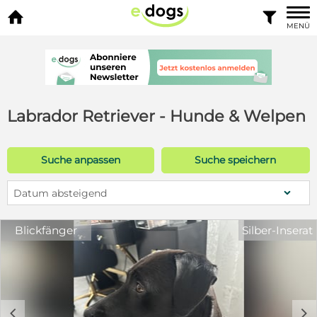


MENÜ
Labrador Retriever - Hunde & Welpen
Suche anpassen
Suche speichern
Datum absteigend
Blickfänger
Silber-Inserat
c
d