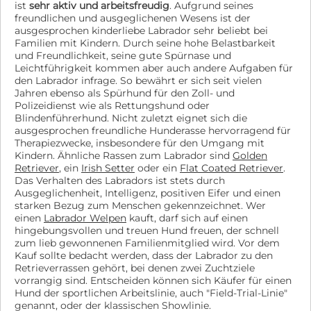
ist
sehr aktiv und arbeitsfreudig
. Aufgrund seines
freundlichen und ausgeglichenen Wesens ist der
ausgesprochen kinderliebe Labrador sehr beliebt bei
Familien mit Kindern. Durch seine hohe Belastbarkeit
und Freundlichkeit, seine gute Spürnase und
Leichtführigkeit kommen aber auch andere Aufgaben für
den Labrador infrage. So bewährt er sich seit vielen
Jahren ebenso als Spürhund für den Zoll- und
Polizeidienst wie als Rettungshund oder
Blindenführerhund. Nicht zuletzt eignet sich die
ausgesprochen freundliche Hunderasse hervorragend für
Therapiezwecke, insbesondere für den Umgang mit
Kindern. Ähnliche Rassen zum Labrador sind
Golden
Retriever
, ein
Irish Setter
oder ein
Flat Coated Retriever
.
Das Verhalten des Labradors ist stets durch
Ausgeglichenheit, Intelligenz, positiven Eifer und einen
starken Bezug zum Menschen gekennzeichnet. Wer
einen
Labrador Welpen
kauft, darf sich auf einen
hingebungsvollen und treuen Hund freuen, der schnell
zum lieb gewonnenen Familienmitglied wird. Vor dem
Kauf sollte bedacht werden, dass der Labrador zu den
Retrieverrassen gehört, bei denen zwei Zuchtziele
vorrangig sind. Entscheiden können sich Käufer für einen
Hund der sportlichen Arbeitslinie, auch "Field-Trial-Linie"
genannt, oder der klassischen Showlinie.