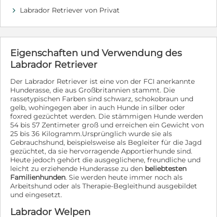
- kastriert Sie wird nur vermittelt mit. - positiver
Labrador Retriever von Privat
d
Vorkontrolle - Schutzvertrag - Schutzgebühr von 350€
So reist der Hund zu dir: Unsere Hunde befinden sich
in Kroatien und Bosnien-Herzegowina, könnten aber
bereits mit einem unserer nächsten Transporte nach
Eigenschaften und Verwendung des
Deutschland reisen. Es gibt verschiedene Abholorte in
Labrador Retriever
ganz Deutschland: München, Nürnberg, Würzburg,
Frankfurt, Köln, Kassel und Hamburg. Pflegestelle mit
Der Labrador Retriever ist eine von der FCI anerkannte
Option: Du bist dir nicht sicher, ob unser Schützling zu
Hunderasse, die aus Großbritannien stammt. Die
dir und deinem Rudel passt? Als Pflegestelle mit
rassetypischen Farben sind schwarz, schokobraun und
Option hast du einen Monat Zeit, um zu entscheiden,
gelb, wohingegen aber in auch Hunde in silber oder
ob du sie adoptieren möchtest. Verträglichkeit mit
foxred gezüchtet werden. Die stämmigen Hunde werden
Katzen: Aufgrund der Rudelhaltung, gibt es vor Ort
54 bis 57 Zentimeter groß und erreichen ein Gewicht von
keine Katzen und ein Verträglichkeitstest kann vorab
25 bis 36 Kilogramm.Ursprünglich wurde sie als
nicht durchgeführt werden. Letztendlich sind diese Test
Gebrauchshund, beispielsweise als Begleiter für die Jagd
in einer Auffangstation auch wenig aussagekräftig, da
gezüchtet, da sie hervorragende Apportierhunde sind.
eine häusliche Situation nie nachgestellt werden kann
Heute jedoch gehört die ausgeglichene, freundliche und
und für eine gute Vergesellschaftung auch viel von der
leicht zu erziehende Hunderasse zu den
beliebtesten
vorhandenen Katze, sowie von der Erfahrung der
Familienhunden
. Sie werden heute immer noch als
zukünftigen Adoptanten, abhängig ist. ----------------------
Arbeitshund oder als Therapie-Begleithund ausgebildet
-------------------- So bewirbst du dich für Malena: Gehe
und eingesetzt.
dazu einfach auf ihr Profil auf unserer Homepage:
Labrador Welpen
https://hands4animals.de/project/malena-5/ Direkt