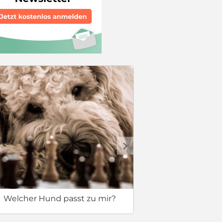
Checkliste
d
Welcher Hund passt zu mir?