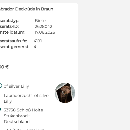
abrador Deckrüde in Braun
seratstyp:
Biete
serats-ID:
2628042
instelldatum:
17.06.2026
seratsaufrufe:
4191
nserat gemerkt:
4
00 €

of silver Lilly
Labradorzucht of silver
Lilly

33758 Schloß Holte
Stukenbrock
Deutschland