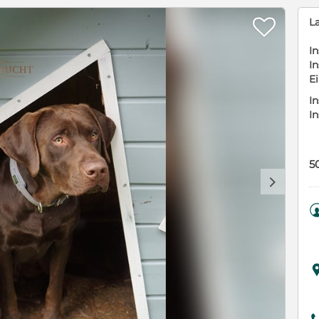

L
In
In
E
In
I
5
d