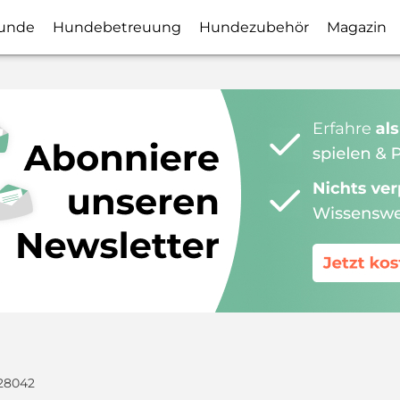
unde
Hundebetreuung
Hundezubehör
Magazin
28042