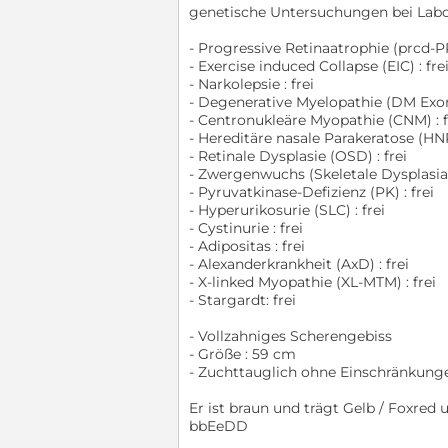
genetische Untersuchungen bei Labok
- Progressive Retinaatrophie (prcd-PR
- Exercise induced Collapse (EIC) : fre
- Narkolepsie : frei
- Degenerative Myelopathie (DM Exon2
- Centronukleäre Myopathie (CNM) : f
- Hereditäre nasale Parakeratose (HN
- Retinale Dysplasie (OSD) : frei
- Zwergenwuchs (Skeletale Dysplasia 2
- Pyruvatkinase-Defizienz (PK) : frei
- Hyperurikosurie (SLC) : frei
- Cystinurie : frei
- Adipositas : frei
- Alexanderkrankheit (AxD) : frei
- X-linked Myopathie (XL-MTM) : frei
- Stargardt: frei
- Vollzahniges Scherengebiss
- Größe : 59 cm
- Zuchttauglich ohne Einschränkung
Er ist braun und trägt Gelb / Foxred
bbEeDD