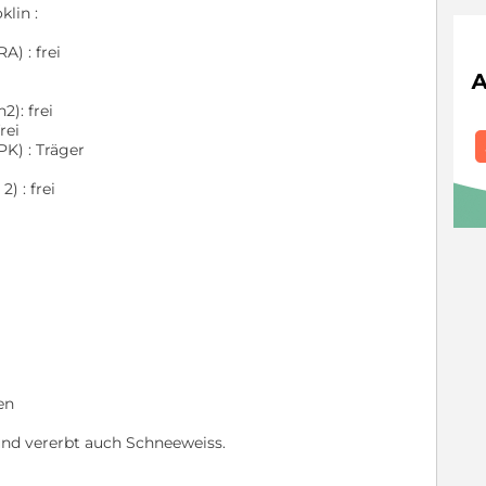
lin :
A) : frei
i
): frei
rei
PK) : Träger
) : frei
en
 und vererbt auch Schneeweiss.