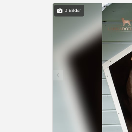
3 Bilder

c