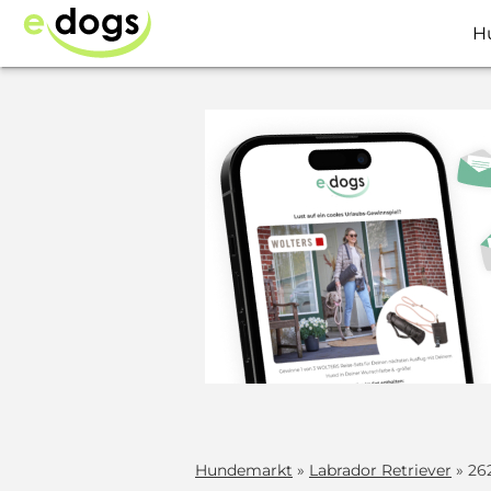
H
Hundemarkt
»
Labrador Retriever
» 26