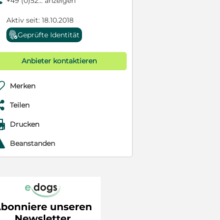
9
+49 (0)52... anzeigen
Aktiv seit: 18.10.2018
Geprüfte Identität
Anbieter kontaktieren

Merken

Teilen

Drucken
r
Beanstanden