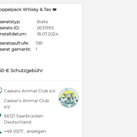
oppelpack Whisky & Teo ❤️
seratstyp:
Biete
serats-ID:
2631993
instelldatum:
18.07.2024
seratsaufrufe:
1181
nserat gemerkt:
1
50 € Schutzgebühr

Caesars Animal Club e.V.
Caesar's Animal Club
e.V.

66121 Saarbrücken
Deutschland
9
+49 (0)17... anzeigen