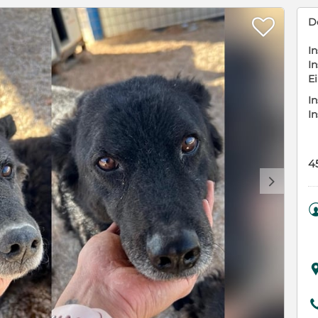

D
In
In
E
In
I
4
d