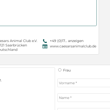
esars Animal Club e.V.
+49 (0)17... anzeigen
9
121 Saarbrücken
www.caesarsanimalclub.de
,
utschland
Frau