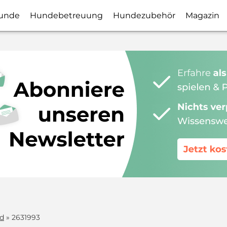
unde
Hundebetreuung
Hundezubehör
Magazin
nd
» 2631993