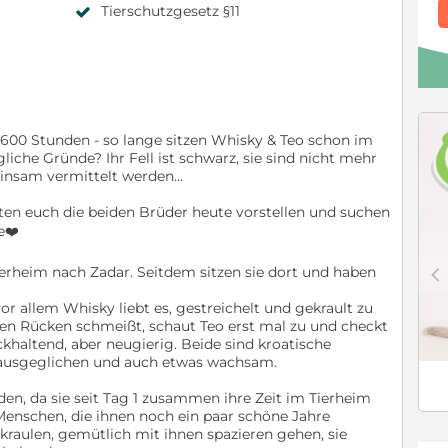
Tierschutzgesetz §11
 600 Stunden - so lange sitzen Whisky & Teo schon im
che Gründe? Ihr Fell ist schwarz, sie sind nicht mehr
insam vermittelt werden...
en euch die beiden Brüder heute vorstellen und suchen
e❤️
c
ierheim nach Zadar. Seitdem sitzen sie dort und haben
vor allem Whisky liebt es, gestreichelt und gekrault zu
den Rücken schmeißt, schaut Teo erst mal zu und checkt
ckhaltend, aber neugierig. Beide sind kroatische
, ausgeglichen und auch etwas wachsam.
den, da sie seit Tag 1 zusammen ihre Zeit im Tierheim
Menschen, die ihnen noch ein paar schöne Jahre
 kraulen, gemütlich mit ihnen spazieren gehen, sie