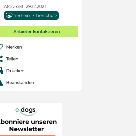
Aktiv seit: 29.12.2021
Tierheim / Tierschutz
Anbieter kontaktieren

Merken

Teilen

Drucken
r
Beanstanden