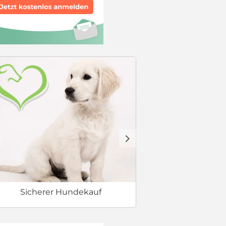
Erstausstat
d
Sicherer Hundekauf