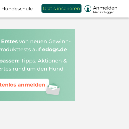

Anmelden
Gratis inserieren
Hundeschule
hier einloggen