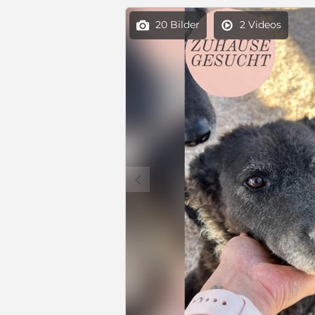
20 Bilder
2 Videos


c