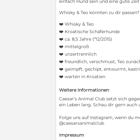
einfach Hund sein und eine gute Zeit
Whisky & Teo könnten zu dir passen?
❤️ Whisky & Teo
❤️ Kroatische Schäferhunde
❤️ ca. 8,5 Jahre (*12/2015)
❤️ mittelgroß
❤️ unzertrennlich
❤️ freundlich, verschmust, Teo zunäc
❤️ geimpft, gechipt, entwurmt, kastri
❤️ warten in Kroatien
Weitere Informationen
Caesar’s Animal Club setzt sich gege
ein Leben lang. Schau dir gern auch
Folge uns auf Instagram, wenn du me
@caesarsanimalclub
Impressum