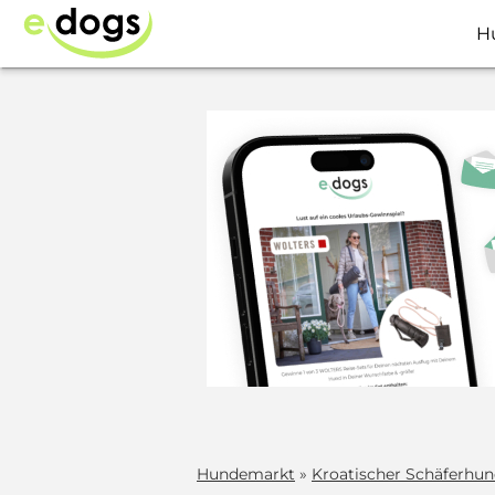
H
Hundemarkt
»
Kroatischer Schäferhu