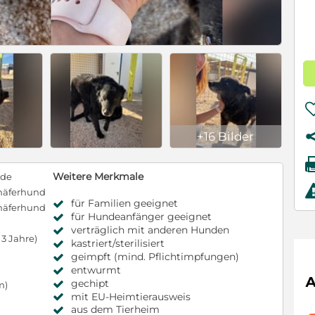
+16 Bilder
Weitere Merkmale
nde
chäferhund
für Familien geeignet
chäferhund
für Hundeanfänger geeignet
verträglich mit anderen Hunden
3 Jahre)
kastriert/sterilisiert
geimpft (mind. Pflichtimpfungen)
entwurmt
gechipt
m)
mit EU-Heimtierausweis
aus dem Tierheim