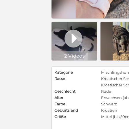

2 Videos
Kategorie
Mischlingshu
Rasse
Kroatischer S
Kroatischer S
Geschlecht
Rüde
Alter
Erwachsen (ab 
Farbe
Schwarz
Geburtsland
Kroatien
Größe
Mittel (bis 50c