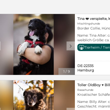
bekommen, doch das
Menschen gaben ih
anzukommen, schon
Pflegestelle gebra
Tina ❤️ verspielte
Monaten wurde er e
zwei Wochen später 
Mischlingshunde
Border Collie, Hünd
Zuhause (Arbeitgeb
kann nicht mit ins
Name: Tina Alter: c
eine andere Pfleges
weiblich Größe: ca
wartet immer Bad F
Border Collie/ Kro
d
Zuhause. Dado ist e
Tierheim / Tie
Charakter: verschmu
Hund, der einfach 
schüchtern Besonde
zeigt sich nur anfa
für Anfänger geeig
etwas schüchtern. E
Gruppentier, vertr
obwohl er verspielt
DE-22335
verträglich mit Rüd
Hamburg
Hund. Er ist vom W
1
/
9
verträglich mit Ka
Mimosenblüte. Dad
Status: 08/2026 In
Hausleben gewöhnt,
Informationen zur
bleiben kann er auc
Ende der Anzeige. 
Problem. Er liebt e
Rassehunde
Tina ist eine sehr 
zu rennen und läuf
Kroatischer Schäfe
Hündin, die Nähe 
schön. Mit einem
genießt. Gleichzeit
Name: Billy Alter: 
seiner Seite, entsp
Situationen noch 
Geschlecht: männli
viel sicherer, drin