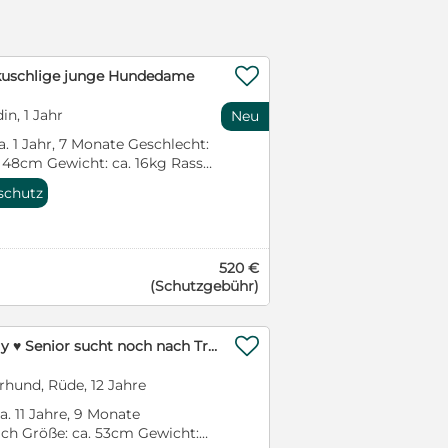
 sollte nicht so sein. Die
m nicht mal die nötige Zeit
 musste er auf eine
cht werden. Nach ein paar

, kuschlige junge Hundedame
rneut vermittelt, doch nur
hieß es, er verliert erneut das
in, 1 Jahr
er hat sich anders überlegt, er
Neu
 Büro) und wurde erneut auf
a. 1 Jahr, 7 Monate Geschlecht:
telle gebracht. Er hofft und
. 48cm Gewicht: ca. 16kg Rasse:
eilnbach jetzt erneut auf ein
at. Schäferhund-Mischling
in sehr lieber, pflegeleichter
rschutz
st, verspielt, sanft, anfangs
nur vom Pech verfolgt wird. Er
rheiten: familienfreundlich,
ngs, in neuen Situationen
net, für Senioren geeignet,
r ist einfach charakterlich,
äglich mit Hündinnen,
 ist, kein super selbstsicherer
520 €
en, verträglich mit Kindern,
(Schutzgebühr)
esen wie eine zarte
tzen Aufenthaltsort: Ausland
o ist bereits komplett
teresse an Tina? Weitere
 ist stubenrein und alleine
 Bewerbung findest du am

h bestens. Auto fahren ist kein
Toller OldBoy ♥ Billy ♥ Senior sucht noch nach Treue & Liebe
So verhält sich TINA bisher:
s im Feld an der Schleppleine
kuschelige und verspielte
t auch an der kurzen Leine sehr
rhund, Rüde, 12 Jahre
und Zuwendung sichtlich
 oder mehreren Hunden an
ig zeigt sie sich in neuen
ca. 11 Jahre, 9 Monate
annt er sich automatisch, ist
etwas schüchtern und
ch Größe: ca. 53cm Gewicht:
nen und draußen. Er mag alle