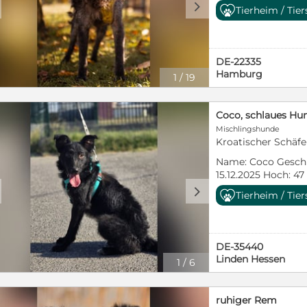
vorsichtig. Unbeka
21kg Rasse: Kroat.
d
Hunde sehr, ob Rüd
Tierheim / Tie
oder Menschen ver
freundlich, sozial
oder alt - er ist mi
sie etwas Zeit brau
Besonderheiten: fa
er liebt regelrecht
Hat sie diese Hürd
geeignet, für Senio
auch mit Bravour b
ihr sanftes, fröhl
Hündinnen, verträg
Katzen sehr mag. E
DE-22335
an ihre Bezugsper
Kindern, nicht ver
Muss, er bindet si
Hamburg
1
/
19
liebevoller Begleit
Aufenthaltsort: Au
sehen Dado wegen s
Schritt an Sicherh
Status: 08/2026 So 
unsicheren Wesen n
versteht sie sich s
Anfangs etwas schü
kleinen Kinder. Ei
Coco, schlaues Hu
Kontakt sozial und
Vertrauen zu den M
ruhigere Gegend w
begegnet sie neugi
Mischlingshunde
und zeigt sich inz
wünschen. Er brauc
Kroatischer Schäf
ein Zusammenlebe
menschenbezogen.
ohne Zeitdruck an
vorstellbar ist. An
beim ersten Kenne
Name: Coco Geschl
Bezugspersonen gut
lernen, denn bisher
jedoch schnell auf,
15.12.2025 Hoch: 47
Couch zu kuscheln,
der Welt außerhalb
hat. Als Kroatisch
noch nicht Verträg
d
sein und Quatsch 
Tierheim / Tie
Überhaupt steht d
bringt er typische 
Rüden: ja mit Katz
emphatische Mensc
Stundenplan: Stube
Wachsamkeit und e
Tierheim / Kroatie
Verständnis ein w
Regeln des Alltag
Menschen mit. Aufgr
Menschen, die sich
möchten?!
mit ihren Menschen
Senior – braucht e
temperamentvollen
~~~~~~~~~~~~~~~~
DE-35440
Collie-/Kroatische
idealerweise ohne
ein kroatischer Sc
Hund befindet sich
Linden Hessen
Tina viele typisch
1
/
6
akzeptiert er, sof
schon im Babyalte
Feilnbach. Ein
mit. Sie ist aufmer
Besonders bemerke
Tierheim gelandet i
Kennenlernen/Rese
lernfreudig, gleich
der Leine und lieb
wenn ihn eine Fami
nach positiven Fo
Menschen bezogen.
ruhiger Rem
Geduld, Verständn
geborgenes und li
älter als 8 Monate