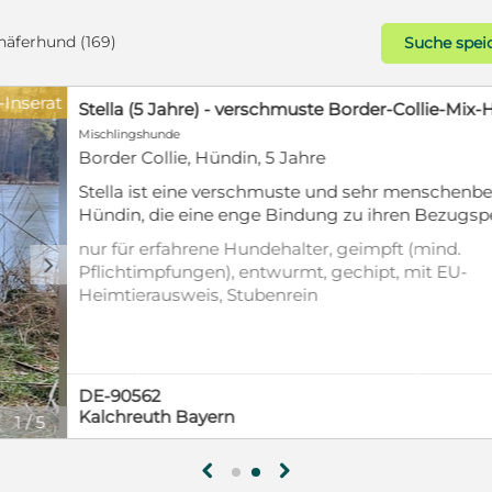
häferhund (169)
Suche spei
Gold-Inserat
Dado - zart wie eine Mimosenblüt
Mischlingshunde
Mudi, Rüde, 1 Jahr
ZUHAUSE GESUCHT DADO - AUF 
BAD FEILNBACH Dado ist ein Bub, er
19.03.2025), wiegt 18kg und ist 50
für Familien geeignet, für Hundean
Kroatischer Schäferhund-Mudi Mix. 
d
erfahrene Hundehalter, verträglic
einer kurzen Rute geboren. Wie vi
verträglich mit Katzen, kastriert/ste
ertragen…? Dado wurde als winzig
Pflichtimpfungen), entwurmt, gech
Geprüfte Identität
Tierheim 
gefunden. Jemand warf ihn in ein 
Heimtierausweis, aus dem Tierheim
Er bekam dann ein Platz in einem T
Tierschutzgesetz §11
Dort zeigte er sich lieb, verschmus
DE-83075
sich wenn er ab und zu mal dran 
Bad Feilnbach Bayern
1
/
18
und gestreichelt zu werden. Er ist e
Hund der einfach nur geliebt wer
kam er nach Deutschland. Er sollt
g
h
bekommen, doch das sollte nicht 