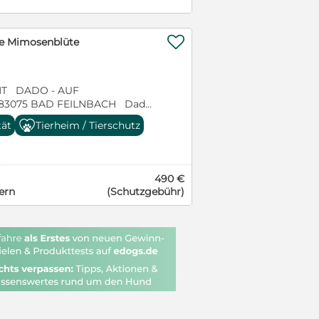
 zunächst aufmerksam, bevor
indet sich sehr an seine
. Kinder und fremde Hunde
einen sanften, teils
Sie hat einen Jagdtrieb
milie mit kleinen Kinder. Ein

ine Mimosenblüte
t deshalb an der Leine. In
igere Gegend würden wir uns
ng sind die Grundkommandos
tive Menschen die ihn ohne
fährt problemlos auch lange
 er seine Bezugspersonen
und kann bis zu 5 Stunden gut
T DADO - AUF
ch zu kuscheln, kann er auch
r wünschen uns für Stella
 83075 BAD FEILNBACH Dado
h machen. Wo sind positive
schen, die ihre sensible Art
a. 1,5 Jahre alt (geb. 19.03.2025),
tät
Tierheim / Tierschutz
Sicherheit geben können. Ein
mit Liebe und Verständnis
 50cm groß. Vermutet wird ein
uhiges Wohnumfeld wäre von
geben möchten?!
rhund-Mudi Mix. Er ist
privater Veränderungen können
einer kurzen Rute geboren.
~~~~ Dieser Hund befindet
icht mehr dauerhaft gerecht
nn ein Hund noch ertragen…?
Feilnbach. Ein
490 €
eidung fällt uns sehr schwer,
zig kleiner Welpe ausgesetzt
ng ist nur nach positiven
ern
(Schutzgebühr)
in liebevolles Zuhause, in dem
warf ihn in ein Bach neben
lter als 8 Monate, reisen
ommen darf.
 bekam dann ein Platz in einem
undimmunisierung,
n vor Ort. Dort zeigte er sich
en Test, Giardien Test,
rav, neugierig und freute sich
races Dokumenten. www.dog-
 mal dran kam, von Volontären
ichelt zu werden. Er ist ein
 ein Hund der einfach nur
ll. Im Dezember 2025 kam er
Er sollte ein festes Zuhause