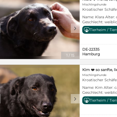
einem unserer näc
Bruder. Er beobacht
geimpft - gechipt -
Mischlingshunde
Deutschland reisen
heran und braucht
vermittelt mit: - po
Kroatischer Schäfe
Abholorte in ganz
zu fassen – beson
Schutzvertrag - S
Nürnberg, Würzbur
Name: Klara Alter: 
man aber einmal sei
der Hund zu dir: U
Hamburg. Pflegeste
Geschlecht: weibli
unglaublich liebevo
Kroatien und Bosn
nicht sicher, ob un
16kg Rasse: Kroat.
den Menschen, die e
d
bereits mit einem 
Tierheim / Tie
deinem Rudel passt
Charakter: fröhlic
zugewandt und gen
nach Deutschland r
hast du einen Mona
schüchtern Besonde
läuft Rem bereits 
Abholorte in ganz
du ihn adoptieren 
für Anfänger geeig
seinem Menschen. D
Nürnberg, Würzbur
Katzen: Billy wüns
Gruppentier, vertr
macht ihn zu eine
Hamburg. Hundeve
DE-22335
Katzen. ---------------
verträglich mit Rü
einem, der nicht la
vermitteln Mensche
Hamburg
bewirbst du dich f
1
/
15
Aufenthaltsort: Au
verbindet. Als kro
Hunde, oder jünger
sein Profil auf un
an Klara? Weitere
Rem neben seinem 
Erklärung jüngere
https://hands4anima
findest du am Ende
kluge, wachsame Sei
der Kinder), dass s
über dem Steckbrie
Kim ❤️ so sanfte, 
KLARA bisher: Die 
Tempo Neues zu en
die Adoptanten ve
blauen Button „Bewi
Mischlingshunde
aktuell noch eher
bekommen und ge
unsere Hunde, dass 
dort drauf, um gan
Kroatischer Schäfe
neuen Situationen 
Menschen zu wach
Versterbens des He
auszufüllen. Alte
sie aber die Nähe 
uns ein eher ruhig
Name: Kim Alter: c
Wanderpokal werde
Reiter „Adoptiere 
sich gerne streiche
Stadtrand oder län
Geschlecht: weibli
Tina verträgt sich gu
Vertrauen gefasst ha
und Verständnis fü
16kg Rasse: Kroat.
d
---------------------
Tierheim / Tie
temperamentvolles 
an dem er ankomme
Charakter: lieb, sa
Gehe dazu einfach a
ausgelassen zu spi
werden – und Schri
Besonderheiten: fa
Homepage:
Welt auf ihre Weis
aufbauen kann. Und
geeignet, für Senio
https://hands4anim
kleinen Abenteuern
wenn er diesen Weg