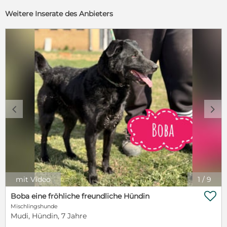
Weitere Inserate des Anbieters
c
d
mit Video
1
/
9

Boba eine fröhliche freundliche Hündin
Mischlingshunde
Mudi, Hündin, 7 Jahre