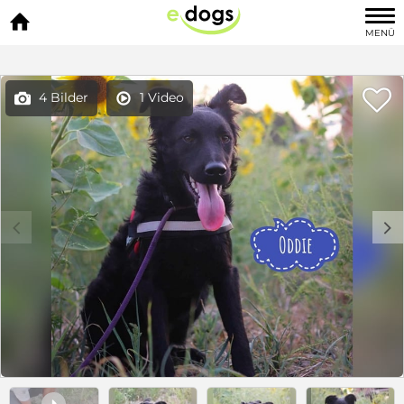

MENÜ

4 Bilder
1 Video


c
d
