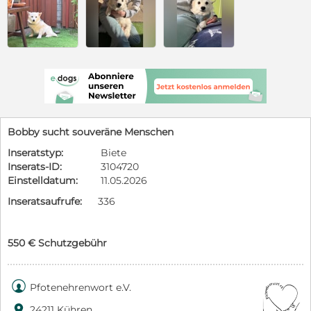
Bobby sucht souveräne Menschen
Inseratstyp:
Biete
Inserats-ID:
3104720
Einstelldatum:
11.05.2026
Inseratsaufrufe:
336
550 € Schutzgebühr

Pfotenehrenwort e.V.

24211 Kühren