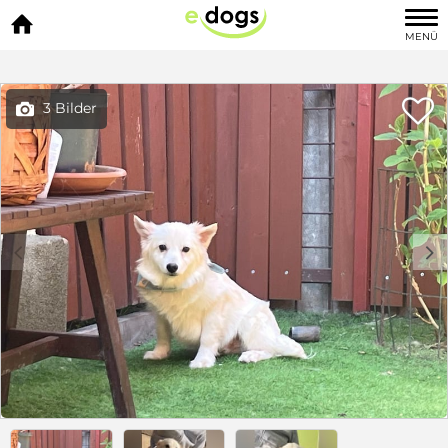

MENÜ

3 Bilder

c
d