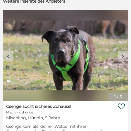
Weitere Inserate des Anbieters
c
d
1
/
5

Csenge sucht sicheres Zuhause!
Mischlingshunde
Mischling, Hündin, 9 Jahre
Csenge kam als kleiner Welpe mit ihren