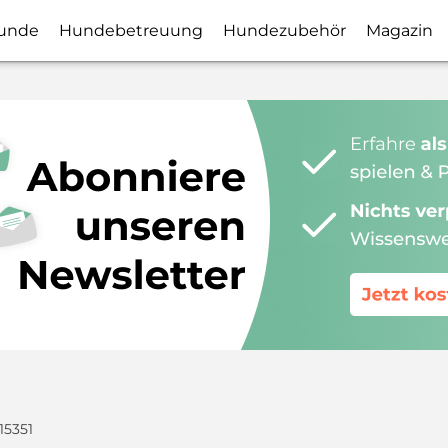
unde
Hundebetreuung
Hundezubehör
Magazin
15351