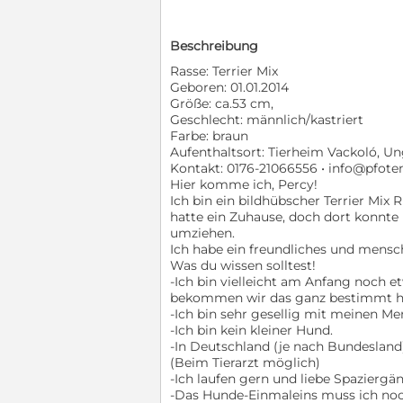
Beschreibung
Rasse: Terrier Mix
Geboren: 01.01.2014
Größe: ca.53 cm,
Geschlecht: männlich/kastriert
Farbe: braun
Aufenthaltsort: Tierheim Vackoló, U
Kontakt: 0176-21066556 • info@pfote
Hier komme ich, Percy!
Ich bin ein bildhübscher Terrier Mix 
hatte ein Zuhause, doch dort konnte 
umziehen.
Ich habe ein freundliches und men
Was du wissen solltest!
-Ich bin vielleicht am Anfang noch 
bekommen wir das ganz bestimmt h
-Ich bin sehr gesellig mit meinen Me
-Ich bin kein kleiner Hund.
-In Deutschland (je nach Bundesland
(Beim Tierarzt möglich)
-Ich laufen gern und liebe Spaziergä
-Das Hunde-Einmaleins muss ich noc