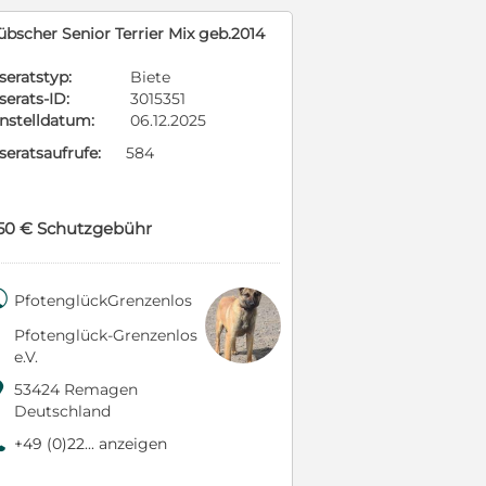
übscher Senior Terrier Mix geb.2014
seratstyp:
Biete
serats-ID:
3015351
instelldatum:
06.12.2025
seratsaufrufe:
584
50 € Schutzgebühr

PfotenglückGrenzenlos
Pfotenglück-Grenzenlos
e.V.

53424 Remagen
Deutschland
9
+49 (0)22... anzeigen