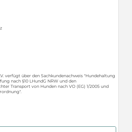
z
e.V. verfügt über den Sachkundenachweis "Hundehaltung
rüfung nach §10 LHundG NRW und den
hter Transport von Hunden nach VO (EG) 1/2005 und
erordnung".