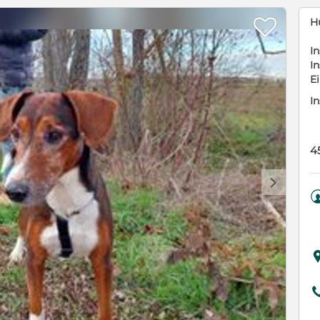

H
In
In
E
In
4
d