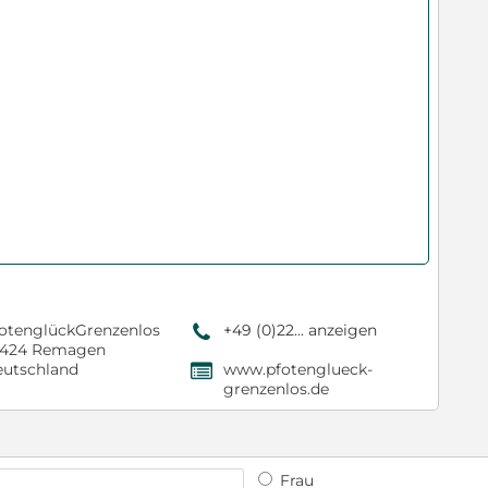
otenglückGrenzenlos
+49 (0)22... anzeigen
9
3424 Remagen
utschland
www.pfotenglueck-
,
grenzenlos.de
Frau