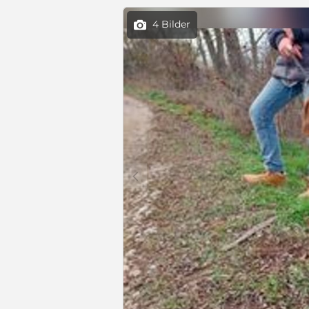
4 Bilder

c