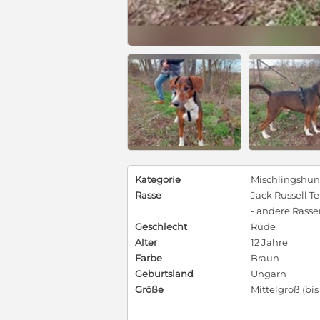
Kategorie
Mischlingshu
Rasse
Jack Russell Te
- andere Rass
Geschlecht
Rüde
Alter
12 Jahre
Farbe
Braun
Geburtsland
Ungarn
Größe
Mittelgroß (bi