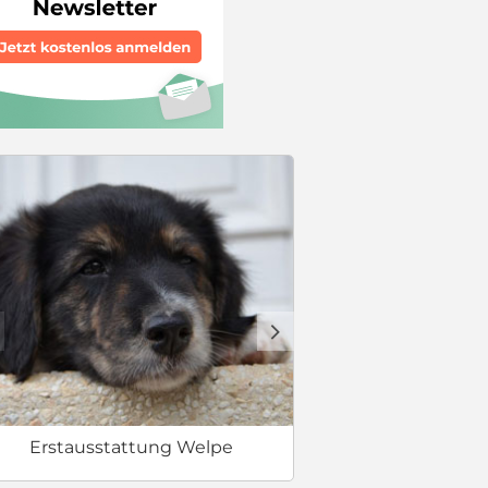
Welcher Hund 
d
Erstausstattung Welpe