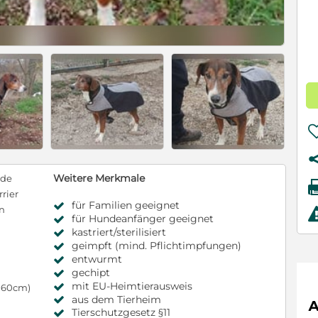
Weitere Merkmale
nde
rrier
für Familien geeignet
en
für Hundeanfänger geeignet
kastriert/sterilisiert
geimpft (mind. Pflichtimpfungen)
entwurmt
gechipt
mit EU-Heimtierausweis
s 60cm)
aus dem Tierheim
Tierschutzgesetz §11