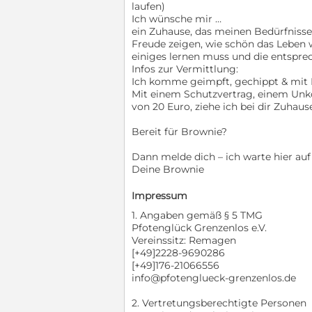
laufen)
Ich wünsche mir …
ein Zuhause, das meinen Bedürfnisse
Freude zeigen, wie schön das Leben w
einiges lernen muss und die entspr
Infos zur Vermittlung:
Ich komme geimpft, gechippt & mit 
Mit einem Schutzvertrag, einem Unko
von 20 Euro, ziehe ich bei dir Zuhause
Bereit für Brownie?
Dann melde dich – ich warte hier auf
Deine Brownie
Impressum
1. Angaben gemäß § 5 TMG
Pfotenglück Grenzenlos e.V.
Vereinssitz: Remagen
[+49]2228-9690286
[+49]176-21066556
info@pfotenglueck-grenzenlos.de
2. Vertretungsberechtigte Personen