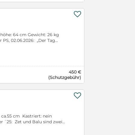
 weißen Hinterpfotenspitzen.
Hunde sind so wunderbar

hender Unterstützung ihrer
 Sie sind mega freundlich und
 auf Mittelmeererkrankungen
h. Kontakt Susanne Besier
rhöhe: 64 cm Gewicht: 26 kg
 ab 17 Uhr
r PS, 02.06.2026: „Der Tag
delnd seine Pflegefamilie
des Menschen um erst einmal
n geht… yeah! Dort wird während
chbarin auf dem Balkon aufhält
rzen Bellen zu Begrüßen. Die
450 €
rau Nachbarin ausgiebig
(Schutzgebühr)
üse zu bekommen. Auf den Wald
eschlossener junger Hund der
am zeigt er auch Interesse in

it auf Wanderungen die ihm Spaß
eunden/ Bekannten zeigt er sich
rheit vermitteln bringt nach
n viel entspannter wenn fremde
: ca.55 cm Kastriert: nein
ches Blicken, dann überrollt
r `25: Zet und Balu sind zwei
 so als hätte er keine Interesse
m Züchter aussortiert. Zet ist
n, freundlich und verträglich mit