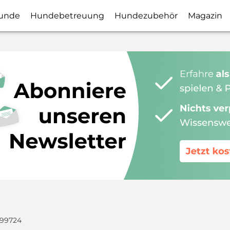
unde
Hundebetreuung
Hundezubehör
Magazin
099724