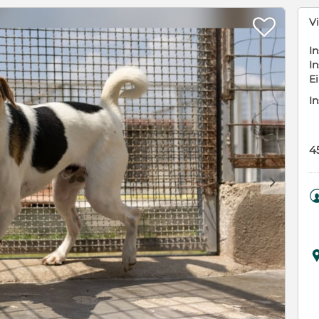

V
In
In
E
In
4
d