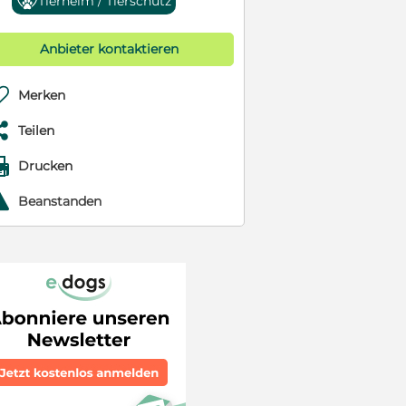
Tierheim / Tierschutz
Anbieter kontaktieren

Merken

Teilen

Drucken
r
Beanstanden