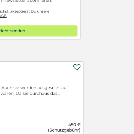
n Newsletter abonnieren.
ckst, akzeptierst Du unsere
AGB
icht senden

n. Auch sie wurden ausgesetzt auf
 waren. Da sie durchaus das
en, nehmen wir sie in unsere
e und weil sie schwarz sind
 in einem fern abgelegenen
uen Hund suchen. Unsere Patrizia
zum Transport gebracht werden,
450 €
ße betragen ca. 55cm Schulterhöhe
(Schutzgebühr)
at einen weißen Brustlatz und