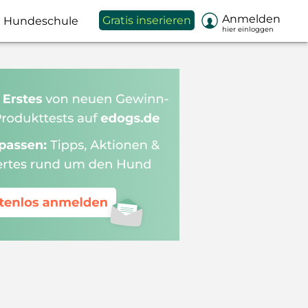

Anmelden
Gratis inserieren
Hundeschule
hier einloggen