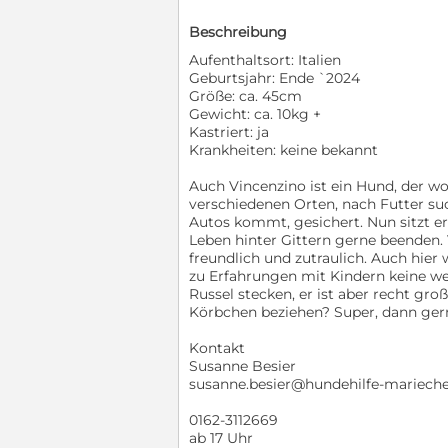
Beschreibung
Aufenthaltsort: Italien
Geburtsjahr: Ende `2024
Größe: ca. 45cm
Gewicht: ca. 10kg +
Kastriert: ja
Krankheiten: keine bekannt
Auch Vincenzino ist ein Hund, der w
verschiedenen Orten, nach Futter suc
Autos kommt, gesichert. Nun sitzt er
Leben hinter Gittern gerne beenden. 
freundlich und zutraulich. Auch hier 
zu Erfahrungen mit Kindern keine we
Russel stecken, er ist aber recht gr
Körbchen beziehen? Super, dann ger
Kontakt
Susanne Besier
susanne.besier@hundehilfe-mariech
0162-3112669
ab 17 Uhr