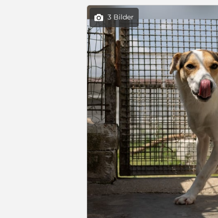
3 Bilder

c