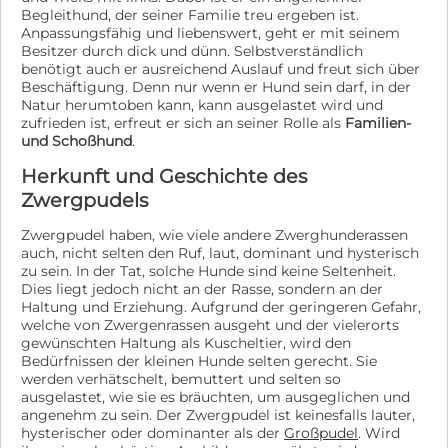
Begleithund, der seiner Familie treu ergeben ist.
Anpassungsfähig und liebenswert, geht er mit seinem
Besitzer durch dick und dünn. Selbstverständlich
benötigt auch er ausreichend Auslauf und freut sich über
Beschäftigung. Denn nur wenn er Hund sein darf, in der
Natur herumtoben kann, kann ausgelastet wird und
zufrieden ist, erfreut er sich an seiner Rolle als
Familien-
und Schoßhund
.
Herkunft und Geschichte des
Zwergpudels
Zwergpudel haben, wie viele andere Zwerghunderassen
auch, nicht selten den Ruf, laut, dominant und hysterisch
zu sein. In der Tat, solche Hunde sind keine Seltenheit.
Dies liegt jedoch nicht an der Rasse, sondern an der
Haltung und Erziehung. Aufgrund der geringeren Gefahr,
welche von Zwergenrassen ausgeht und der vielerorts
gewünschten Haltung als Kuscheltier, wird den
Bedürfnissen der kleinen Hunde selten gerecht. Sie
werden verhätschelt, bemuttert und selten so
ausgelastet, wie sie es bräuchten, um ausgeglichen und
angenehm zu sein. Der Zwergpudel ist keinesfalls lauter,
hysterischer oder dominanter als der
Großpudel
. Wird