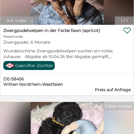
vollständig geimpft und regelmäßig tierärztlich
untersucht Bruno wird verantwortungsvoll eingesetzt
– sowohl für reinrassige Verpaarungen als auch auf
mit Video
1
/
1
Wunsch außerhalb der Rasse (z. B. für Designer-
Verpaarungen). Eine sorgfältige Auswahl der

Zwergpudelwelpen in der Farbe fawn (apricot)
Hündinnen ist selbstverständlich. Bei Interesse sende
Rassehunde
ich gerne weitere Informationen, Bilder oder
Zwergpudel, 6 Monate
Unterlagen zu.
Wunderschöne Zwergpudelwelpen suchen ein tolles
zuhause. Abgabe ab 10.04.26 Bei Abgabe geimpft,
gechipt, mehrfach entwurmt. - VDH Papiere. Die Eltern
Geprüfter Züchter
sind auf Erbkrankheiten untersucht. Bei Interesse
rufen Sie mich gerne an : 02302/ 73522
DE-58456
Witten Nordrhein-Westfalen
Preis auf Anfrage
Silber-Inserat