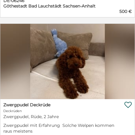
DE-06246
außer der Ahnentafel herausgeben. Bei Interesse gerne
Göthestadt Bad Lauchstädt Sachsen-Anhalt
bei mir via WhatsApp unter 01624998171 melden
500 €

Zwergpudel Deckrüde
Deckrüden
Zwergpudel, Rüde, 2 Jahre
Zwergpudel mit Erfahrung Solche Welpen kommen
raus meistens