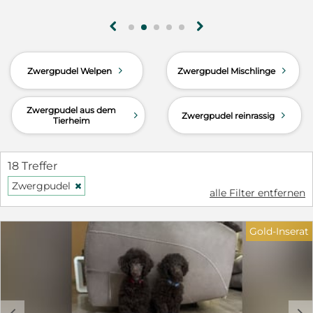
g
h
d
d
Zwergpudel Welpen
Zwergpudel Mischlinge
Zwergpudel aus dem
d
d
Zwergpudel reinrassig
Tierheim
18 Treffer
Zwergpudel
H
alle Filter entfernen
Gold-Inserat
c
d