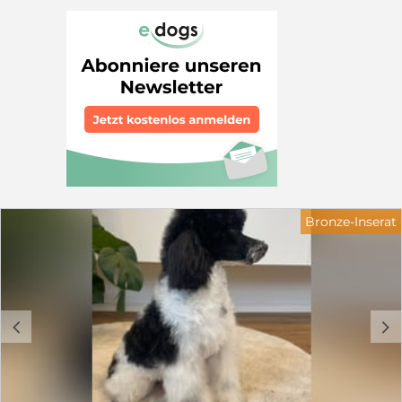
Stammbaum/Ahnentafel von ENCI/FCI und bei
Auslandsverkauf ihren EU Pass mit. Wir zuechten nach
FCI Standart. Unsere Zuchtrüden und Weibchen sind
das Ergebnis von 30 Jahren Zuchtauswahl, haben DNA
hinterlegt und sind auf Erbkrankheiten getestet. Unsere
Zucht ist bei ENCI/FCI eingetragen und wir sind im
Besitz einer Zuchterlaubnis des italienischen
Veterinaeramtes. Wir zuechten Zwerg Pudel, Toy Pudel,
Maltipoo, Shih Tzu, Malteser, Tibet Spaniel und
Yorkshire Terrier. https://www.welpen-ranch-alba.de/
https://www.facebook.com/Allevamento-Ranch-Alba-
788871017887956/ https://g.co/kgs/133sA9
https://www.enci.it/allevatori/allevatori-con-affisso?
Bronze-Inserat
codRegione=VEN Falls Sie an einem unserer Welpen
interessiert sind schicken wir Ihnen gerne aktuelle
Bilder oder Videos zu. Bitte nur Anfragen mit
vollstaendigem Namen, Telefonummer und Wohnort
stellen bei 0039/3474215387
c
d