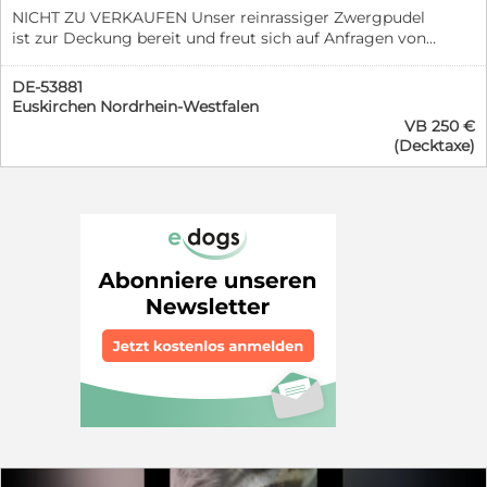
NICHT ZU VERKAUFEN Unser reinrassiger Zwergpudel
ist zur Deckung bereit und freut sich auf Anfragen von
seriösen und verantwortungsvollen Hundehaltern mit
untersuchten und gesunden Damen. Nun ist er 5 Jahre
DE-53881
alt, ein sehr erfahrener, intelligenter, kluger und aktiver
Euskirchen Nordrhein-Westfalen
Hund. Stolzer Vater von vielen Hundebabys. Bei
VB 250 €
Interesse freuen wir uns auf Ihre Nachricht.
(Decktaxe)