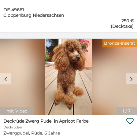
DE-49661
Cloppenburg Niedersachsen
250 €
(Decktaxe)
Bronze-Inserat
c
d
mit Video
1
/
7

Deckrüde Zwerg Pudel in Apricot Farbe
Deckrüden
Zwergpudel, Rüde, 6 Jahre