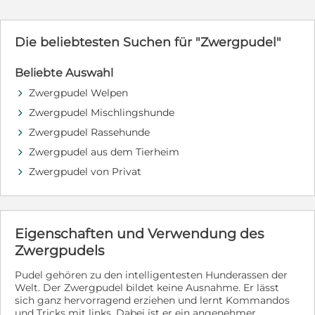
Zucht sind in der Behinderten Assistenz ,als
Schulbegleiter Besucher Hunde in vielen Hunde
Sportbereichen \"Tätig\" Natürlich sind unsere Babys bei
Die beliebtesten Suchen für "Zwergpudel"
Abgabe geimpft ,gechipt und mehrfach entwurmt! Sie
erhalten eine Ahnentafel und ein Starterpaket mit
Beliebte Auswahl
Futter und Bettchen sowie Halsband und Leine. Wir
geben unsere Schätze nur an seriöse liebevolle
Zwergpudel Welpen
d
Interessenten . Bitte rufen sie uns gerne an und
Zwergpudel Mischlingshunde
d
bewerben sie sich für eines unserer Juwelchen .
Frühzeitiges Kennenlernen erwünscht. Keine
Zwergpudel Rassehunde
d
Reservierung ohne Anzahlung! Wir wohnen in
Zwergpudel aus dem Tierheim
d
Mecklenburg Vorpommern bei Schwerin Dann bis Bald
ihr Chinchosa s Team
Zwergpudel von Privat
d
Eigenschaften und Verwendung des
Zwergpudels
Pudel gehören zu den intelligentesten Hunderassen der
Welt. Der Zwergpudel bildet keine Ausnahme. Er lässt
sich ganz hervorragend erziehen und lernt Kommandos
und Tricks mit links. Dabei ist er ein angenehmer