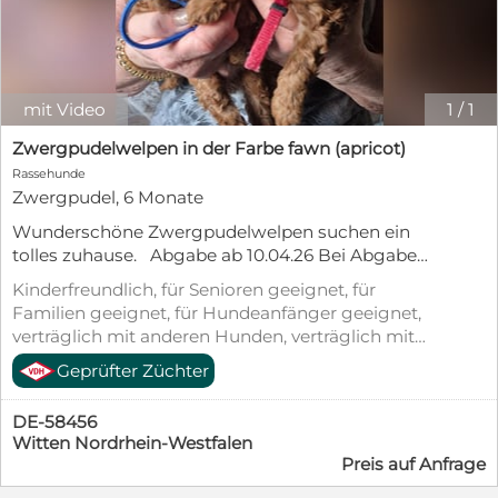
mit Video
1
/
1
Zwergpudelwelpen in der Farbe fawn (apricot)
Rassehunde
Zwergpudel, 6 Monate
Wunderschöne Zwergpudelwelpen suchen ein
tolles zuhause. Abgabe ab 10.04.26 Bei Abgabe
geimpft, gechipt, mehrfach entwurmt. - VDH
Kinderfreundlich, für Senioren geeignet, für
Papiere. Die Eltern sind auf Erbkrankheiten
Familien geeignet, für Hundeanfänger geeignet,
untersucht. Bei Interesse rufen Sie mich gerne an :
verträglich mit anderen Hunden, verträglich mit
02302/ 73522
Katzen, geimpft (mind. Pflichtimpfungen),
Geprüfter Züchter
entwurmt, gechipt, mit EU-Heimtierausweis,
Welpenwurf, Allergikerfreundlich
DE-58456
Witten Nordrhein-Westfalen
Preis auf Anfrage