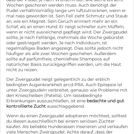
Wochen geschoren werden muss. Auch benötigt der
Pudel verhältnismäßig lange um luftzutrocknen, wenn er
mal nass geworden ist. Sein Fell zieht Schmutz und Staub
an, wie ein Magnet. Sein Geruch erinnert mehr an ein
Schaf, als an einen Hund. Er neigt schneller zum Müffeln,
wenn er nicht ausreichend gepflegt wird. Der Zwergpudel
sollte, je nach Felllänge, mehrmals die Woche gebürstet
oder gestriegelt werden. Je nach Individuum, ist
regelmäßiges Baden angezeigt. Dies sollte jedoch nicht
häufiger als alle zwei Wochen geschehen. Außerdem
sollte auf parfümfreie, chemiefreie Shampoos auf
natürlicher Basis zurückgegriffen werden, um die Haut
nicht zu reizen.
Der Zwergpudel neigt gelegentlich zu der erblich
bedingten Augenkrankheit prcd-PRA. Auch Epilepsie ist
unter Zwergpudeln verbreitet, genauso wie Probleme mit
den Kniescheiben (Patella). Um rassebedingte
Erkrankungen auszuschließen, ist eine
bedachte und gut
kontrollierte Zucht
ausschlaggebend.
Wenn du einen Zwergpudel adoptieren möchtest, solltest
du diesen ausschließlich bei einem seriösen Züchter
kaufen. Als beliebte Hunderassen inserieren und verkaufen
viele Menschen Zwergpudel. Achte darauf, dass der