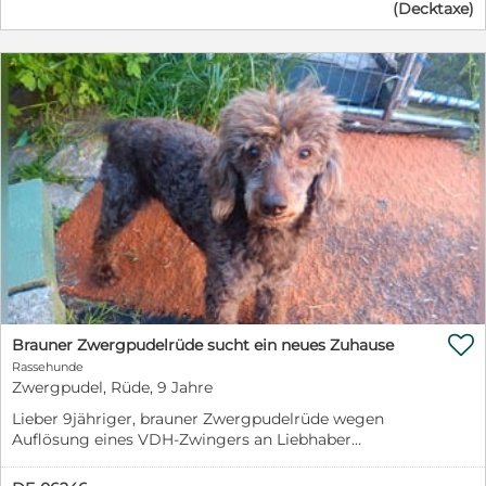
erhöhen) zu Verfügung.
(Decktaxe)

Brauner Zwergpudelrüde sucht ein neues Zuhause
Rassehunde
Zwergpudel, Rüde, 9 Jahre
Lieber 9jähriger, brauner Zwergpudelrüde wegen
Auflösung eines VDH-Zwingers an Liebhaber
abzugeben. Der Rüde soll nicht weiter zur Zucht
eingesetzt werden. Ich werde keine Zuchtunterlagen,