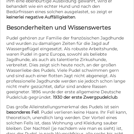
ihm eine ebenbürtige Ausbildung gewährt, wird er
behandelt wie ein echter Hund und nach den
Bedürfnissen eines solchen ausgelastet, so zeigt er
keinerlei negative Auffälligkeiten
.
Besonderheiten und Wissenswertes
Pudel gehören zur Familie der französischen Jagdhunde
und wurden zu damaligen Zeiten für die Jagd auf
Wassergeflügel eingesetzt. Als robuste Arbeitshunde,
waren Pudel in ganz Europa, sowohl als beliebte
Jagdhunde, als auch als talentierte Zirkushunde,
verbreitet. Dies zeigt sich heute noch, an der großen
Wasserliebe des Pudels. Viele Pudel schwimmen gern
und sind auch einer flotten Jagt nicht abgeneigt. Als
professionelle Jagdhunde werden sie jedoch schon lange
nicht mehr gezüchtet, dafür sind andere Rassen
geeigneter. 1896 wurde der erste allgemeine Deutsche
Pudelclub gegründet.
1930 der erste Zwergpudelclub
.
Das große Alleinstellungsmerkmal des Pudels ist sein
besonderes Fell
. Pudel verlieren keine Haare. Ihr Fell kann,
theoretisch, unendlich lang werden. Der Vorteil eines
solchen Fells ist, dass Wohnung und Kleidung sauber
bleiben. Der Nachteil (je nachdem wie man es sieht) ist,
dass der Pudel, je nach Wunschfrisur, alle sechs bis acht