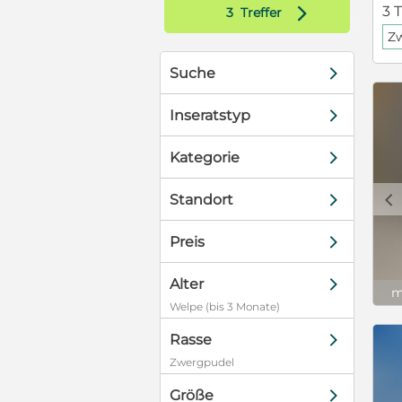
d
3 T
3
Treffer
Z
d
Suche
d
Inseratstyp
d
Kategorie
c
d
Standort
d
Preis
d
Alter
m
Welpe (bis 3 Monate)
d
Rasse
Zwergpudel
d
Größe