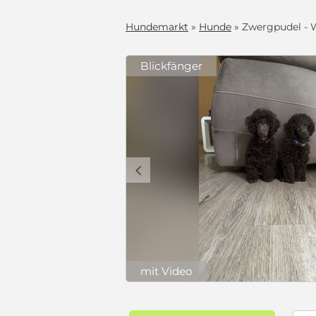
Hundemarkt
»
Hunde
» Zwergpudel - W
Blickfänger
c
mit Video