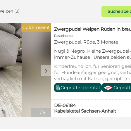
elpen (3)
Suche spei
Gold-Inserat
Zwergpudel Welpen Rüden in bra
Rassehunde
Zwergpudel, Rüde, 3 Monate
Nugi & Negro Kleine Zwergpudel-Rüden suchen ihr Für-
immer-Zuhause Unsere beiden s
Rüden, geboren am 29.05.2026, wac
Kinderfreundlich, für Senioren geei
unserer Familie auf. Sie sind neugi
d
für Hundeanfänger geeignet, vert
und bereit, bald die große weite W
verträglich mit Katzen, geimpft (m
Elterntiere sind auf rassetypische
entwurmt, gechipt, mit EU-Heimti
Geprüfte Identität
Geprüft
und gesundheitlich getestet: ✔️ P
Laboklin Pudelpaket 2 Beim Auszu
FCI-, VDH- & VDP-Ahnentafel� E
DE-06184
Mikrochip� Altersgerechte Impf
Kabelsketal Sachsen-Anhalt
1
/
5
Entwurmungen� Kuscheldecke m
Futter für die erste Zeit Wir wüns
Herzensbrecher liebevolle Familien
Zuhause schenken. Bei ernsthaftem Interesse freue ich mich