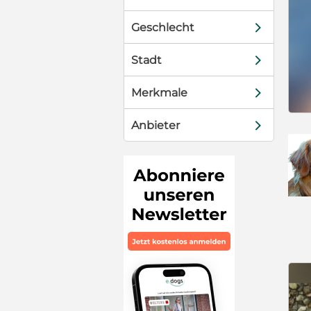
d
Geschlecht
d
Stadt
d
Merkmale
d
Anbieter