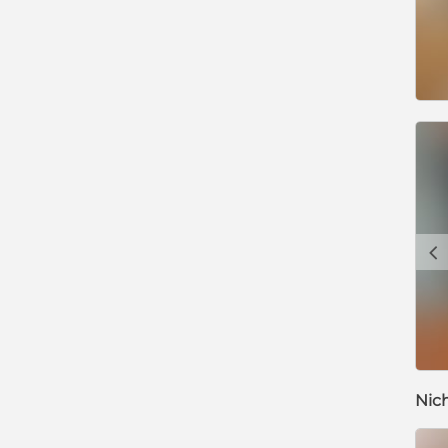
c
Nic