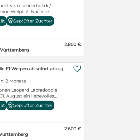
allevatori/allevatori-con-
pudel-vom-scheerhof.de/
e=VEN Falls Sie an einem
 keine Welpen! Nächste
eressiert sind schicken wir
ere
e Bilder oder Videos zu. Bitte
tät
Geprüfter Züchter
uchen schauen Sie sich gerne
vollstaendigem Namen,
age um oder rufen Sie mich
Wohnort stellen bei
e Welpen sind bei Auszug
ehrfach entwurmt, besitzen
2.800 €
in Gesundheitszeugnis, es gibt
Württemberg
e Zeit und ein Welpengeschirr.

Leopard Labradoodle F1 Welpen ab sofort abzugeben
in, 2 Monate
önen Leopard Labradoodle
1. August ein liebevolles
zeit. Sie stammen aus einer
tät
Geprüfter Züchter
migten und
len Zucht und wachsen
ienverband auf. Durch die enge
ie Welpen bestens sozialisiert
2.600 €
e Umweltreize gewöhnt. Die
-Württemberg
mfassend gesundheitlich