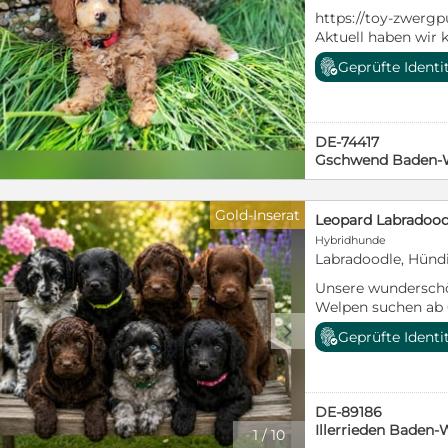
https://www.enci.it/
https://toy-zwerg
affisso?codRegion
Aktuell haben wir
unserer Welpen int
Wurfplanung 2027. Wenn Sie weit
Ihnen gerne aktuell
Geprüfte Identi
Informationen bra
nur Anfragen mit 
auf unserer Homep
Telefonummer und 
einfach an. Unser
0039/3474215387
einmal geimpft, m
DE-74417
eine Ahnentafel, e
Gschwend Baden-
Futter für die erst
Gold-Inserat
Hybridhunde
Labradoodle, Hünd
Unsere wundersch
Welpen suchen ab 0
Zuhause auf Lebens
d
Geprüfte Identi
behördlich geneh
verantwortungsvol
liebevoll im Famil
Betreuung werden d
DE-89186
und an alltäglich
Illerrieden Baden
1
/
10
Elterntiere sind u