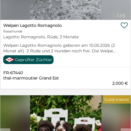
Sprachnachricht genügt. Mehr Informationen auf
Deutsch: www.tartufiecani.it/lagotto-romagnolo-
welpen/
1
/
5

Welpen Lagotto Romagnolo
Rassehunde
Lagotto Romagnolo, Rüde, 3 Monate
Welpen Lagotto Romagnolo geboren am 10.05.2026 (2
Monat alt) 2 Rüde und 2 Hunden noch frei. Die Welpen
sind entwurmt, gechipt und geimpft mit EU-Pass und
Geprüfter Züchter
Zubehör. Die Elterntiere sind frei von genetischen
Erbkrankheiten, die Befunde werden ebenfalls mit
FR-67440
gegeben. Gerne sende ich aktuelle Fotos in Whatsapp .
thal-marmoutier Grand Est
Wir schiechen deutsch, französisch englisch. Preis
2.000 €
2000 euro Rüde. Preis 2500 euro Hündin.
Gold-Inserat