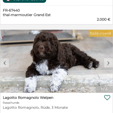
Preis 2000 euro Rüde. Preis 2500 euro Hündin. Wir
sprechen deutsch ,englisch , französisch.
FR-67440
thal-marmoutier Grand Est
2.000 €
Gold-Inserat
c
d
1
/
6

Lagotto Romagnolo Welpen
Rassehunde
Lagotto Romagnolo, Rüde, 3 Monate