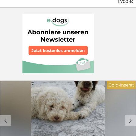
1.700 €
erlaubt, und der Heimtierausweis wird 21 Tage danach
gültig. Nach Deutschland dürfen Welpen aus dem
Ausland ohnehin erst ab 15 Wochen einreisen. DREI
MÖGLICHKEITEN Als Familienhund: 1.700 Euro An die
Trüffelsuche herangeführt: 2.200 Euro Fertig auf die
Trüffelsuche ausgebildet: 2.500 Euro Genau in der
Wartezeit bis zur Ausreise führen wir sie an die
Trüffelsuche heran. Das kostet Sie also keinen Tag
zusätzlich. Wir züchten und bilden seit über 25 Jahren
Lagotto Romagnolo aus. IM PREIS ENTHALTEN ENCI-
Ahnentafel, Mikrochip mit Registrierung beim
Gesundheitsamt, internationaler Heimtierausweis,
Impfpass mit allen fälligen Impfungen einschließlich
Tollwut, Kaufvertrag. Keine Nebenkosten. GESUNDHEIT
DER ELTERNTIERE Genetisch auf die rassetypischen
Gold-Inserat
Erbkrankheiten getestet, Hüften und Ellenbogen
geröntgt. ABHOLUNG Der Welpe wird bei uns in der
Zucht abgeholt. Sie sehen, wo Ihr Hund aufgewachsen
ist, und lernen seine Mutter kennen. Viele Kunden
machen zwei Tage daraus: anreisen, Florenz ansehen,
übernachten, am nächsten Vormittag Gina abholen und
c
d
nach acht bis neun Stunden Fahrt zu Hause sein.
KONTAKT Auf Deutsch und Englisch antwortet Ihnen
Lapo: +39 346 300 7195, auch über WhatsApp. Eine