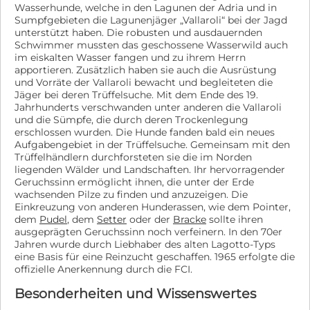
Wasserhunde, welche in den Lagunen der Adria und in
Sumpfgebieten die Lagunenjäger „Vallaroli“ bei der Jagd
unterstützt haben. Die robusten und ausdauernden
Schwimmer mussten das geschossene Wasserwild auch
im eiskalten Wasser fangen und zu ihrem Herrn
apportieren. Zusätzlich haben sie auch die Ausrüstung
und Vorräte der Vallaroli bewacht und begleiteten die
Jäger bei deren Trüffelsuche. Mit dem Ende des 19.
Jahrhunderts verschwanden unter anderen die Vallaroli
und die Sümpfe, die durch deren Trockenlegung
erschlossen wurden. Die Hunde fanden bald ein neues
Aufgabengebiet in der Trüffelsuche. Gemeinsam mit den
Trüffelhändlern durchforsteten sie die im Norden
liegenden Wälder und Landschaften. Ihr hervorragender
Geruchssinn ermöglicht ihnen, die unter der Erde
wachsenden Pilze zu finden und anzuzeigen. Die
Einkreuzung von anderen Hunderassen, wie dem Pointer,
dem
Pudel
, dem
Setter
oder der
Bracke
sollte ihren
ausgeprägten Geruchssinn noch verfeinern. In den 70er
Jahren wurde durch Liebhaber des alten Lagotto-Typs
eine Basis für eine Reinzucht geschaffen. 1965 erfolgte die
offizielle Anerkennung durch die FCI.
Besonderheiten und Wissenswertes