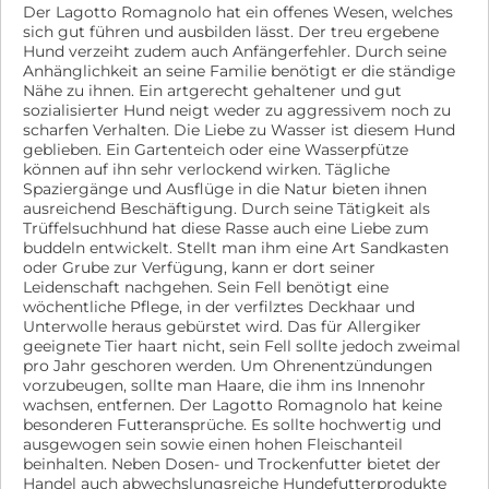
Der Lagotto Romagnolo hat ein offenes Wesen, welches
sich gut führen und ausbilden lässt. Der treu ergebene
Hund verzeiht zudem auch Anfängerfehler. Durch seine
Anhänglichkeit an seine Familie benötigt er die ständige
Nähe zu ihnen. Ein artgerecht gehaltener und gut
sozialisierter Hund neigt weder zu aggressivem noch zu
scharfen Verhalten. Die Liebe zu Wasser ist diesem Hund
geblieben. Ein Gartenteich oder eine Wasserpfütze
können auf ihn sehr verlockend wirken. Tägliche
Spaziergänge und Ausflüge in die Natur bieten ihnen
ausreichend Beschäftigung. Durch seine Tätigkeit als
Trüffelsuchhund hat diese Rasse auch eine Liebe zum
buddeln entwickelt. Stellt man ihm eine Art Sandkasten
oder Grube zur Verfügung, kann er dort seiner
Leidenschaft nachgehen. Sein Fell benötigt eine
wöchentliche Pflege, in der verfilztes Deckhaar und
Unterwolle heraus gebürstet wird. Das für Allergiker
geeignete Tier haart nicht, sein Fell sollte jedoch zweimal
pro Jahr geschoren werden. Um Ohrenentzündungen
vorzubeugen, sollte man Haare, die ihm ins Innenohr
wachsen, entfernen. Der Lagotto Romagnolo hat keine
besonderen Futteransprüche. Es sollte hochwertig und
ausgewogen sein sowie einen hohen Fleischanteil
beinhalten. Neben Dosen- und Trockenfutter bietet der
Handel auch abwechslungsreiche Hundefutterprodukte