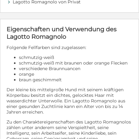
Lagotto Romagnolo von Privat
d
Lebens mit unseren Hunden, Geburt, Aufzucht,
Ausstellungsergebnisse und Alltägliches teilen. Wir
bieten ausserdem Trüffelkurse in Österreich, der
Schweiz und in Frankreich an und führen
Groomingseminare online durch. Wir freuen uns sehr
Eigenschaften und Verwendung des
über Ihre Anfrage. Avelyn und Gilles Pugibet von
Lagotto Romagnolo
Lagotto Passion #welpen #lagottopassion #dog
#lagotto #litter #truffledog #lagotto #puppies #pups
Folgende Fellfarben sind zugelassen:
#chien
schmutzig-weiß
schmutzig-weiß mit braunen oder orange Flecken
verschiedene Braunnuancen
orange
braun geschimmelt
Der kleine bis mittelgroße Hund mit seinem kräftigen
Körperbau besitzt ein dichtes, gelocktes Haar mit
wasserdichter Unterwolle. Ein Lagotto Romagnolo aus
einer gesunden Zuchtlinie kann ein Alter von bis zu 14
Jahren erreichen.
Zu den Charaktereigenschaften des Lagotto Romagnolos
zählen unter anderem seine Verspieltheit, seine
Intelligenz, sein Arbeitseifer, seine Kinderliebe, sein
Gehorsam, seine Genügsamkeit und seine