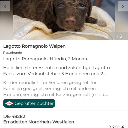
c
d
1
/
5
Lagotto Romagnolo Welpen
Rassehunde
Lagotto Romagnolo, Hündin, 3 Monate
Hallo liebe Interessenten und zukünftige Lagotto-
Fans, zum Verkauf stehen 3 Hündinnen und 2
Rüden Die Welpen sind am Pfingstsonntag 24.
Kinderfreundlich, für Senioren geeignet, für
Mai 2026 geboren, jetzt dreieinhalb Wochen alt
Familien geeignet, verträglich mit anderen
und können daher in ca. 1 Woche besucht und
Hunden, verträglich mit Katzen, geimpft (mind.
angeschaut werden. Solange bevölkern sie noch
Pflichtimpfungen), entwurmt, gechipt, mit EU-
Geprüfter Züchter
die Wurfkiste in unserer Küche und bis dahin
Heimtierausweis, Allergikerfreundlich
wissen wir dann wo die Kleinen in etwa
charakterlich einzuordnen sind. Die Rasselbande
DE-48282
wartet auf liebe Menschen, die ihnen gerne eine
Emsdetten Nordrhein-Westfalen
2.200 €
Lebensstellung als Familienmitglied geben wollen.