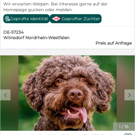
Wir erwarten Welpen Bei Interesse gerne auf der
Homepage gucken oder melden.
Geprüfte Identität
Geprüfter Züchter
DE-57234
Wilnsdorf Nordrhein-Westfalen
Preis auf Anfrage
c
d
1
/
16