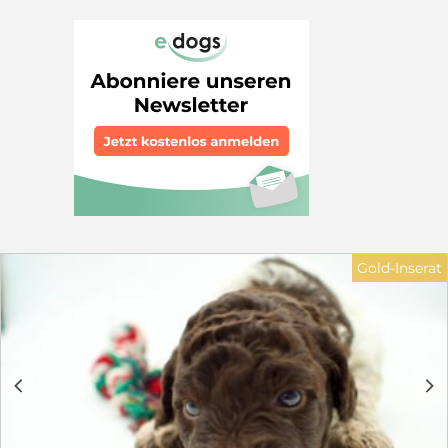
Die Welpen haben noch keine Namen: den sucht ihr
neuer Mensch aus. Wenn Sie Anregungen möchten,
finden Sie auf unserer Website eine Seite mit Namen
für den Lagotto Romagnolo. SIE KÖNNEN AB DEM 8.
NOVEMBER 2026 AUSREISEN Das ist kein
Zufallsdatum: die Tollwutimpfung ist gesetzlich erst
mit drei Monaten erlaubt, und der Heimtierausweis
wird 21 Tage danach gültig. Nach Deutschland dürfen
Welpen aus dem Ausland ohnehin erst ab 15 Wochen
einreisen. Wenn Sie einen Hund für den Winter oder für
Weihnachten suchen, ist das genau der richtige
Zeitpunkt, um zu reservieren. DREI MÖGLICHKEITEN
Als Familienhund: 1.700 Euro An die Trüffelsuche
herangeführt: 2.200 Euro Fertig auf die Trüffelsuche
Gold-Inserat
ausgebildet: 2.500 Euro Genau in der Wartezeit bis zur
Ausreise führen wir sie an die Trüffelsuche heran. Das
kostet Sie also keinen Tag zusätzlich. Wir züchten und
bilden seit über 25 Jahren Lagotto Romagnolo aus. IM
PREIS ENTHALTEN ENCI-Ahnentafel, Mikrochip mit
Registrierung beim Gesundheitsamt, internationaler
c
d
Heimtierausweis, Impfpass mit allen fälligen Impfungen
einschließlich Tollwut, Kaufvertrag. Keine Nebenkosten.
GESUNDHEIT DER ELTERNTIERE Genetisch auf die