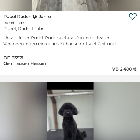
gedeckt. Kosten für die Kastration, Impfungen,
noch lernen, der Besuch einer mit positiver
Veterinärmedizinische Behandlungen, Chip, EU-
Verstärkung arbeitenden Hundeschule würde ihm
Impfpass, Parasiten-Bekämpfung, Transport etc.

bestimmt gefallen. Dabei könnte er auch weiterhin
Pudel Rüden 1,5 Jahre
Informationen zu Rettungspatenschaften finden Sie auf
Sozialkontakte zu Artgenossen pflegen und mit ihnen
Rassehunde
der Homepage des Vereins: https://casa-
unbeschwert spielen und flitzen. Wer möchte ALI einen
Pudel, Rüde, 1 Jahr
animale.de/helfen/patenschaften. Wir freuen uns über
Platz als vollwertiges Familienmitglied schenken und
jeden Betrag, der uns z. B. über PayPal an unsere
Unser lieber Pudel-Rüde sucht aufgrund privater
ihn mit Liebe überschütten? Seine Vermittlerin Iris
Emailadresse: spenden(at)casa-animale.de erreicht.
Veränderungen ein neues Zuhause mit viel Zeit und
Lücke freut sich auf Ihre Anfrage unter 0163 376 94 98
(Dabei bitte Geld an „Freunde und Familie“ senden, da
Aufmerksamkeit. Er ist stubenrein, nicht kastriert
oder per Email an i.luecke(at)casa-animale.de
uns sonst bei PayPal Gebühren entstehen. Danke.)
sowie geimpft, gechippt und besitzt einen EU-
Bewerben können Sie sich auch direkt über unsere
DE-63571
Unter diesem Link sind alle möglichen Wege zu sehen,
Heimtierausweis. Er kennt Kinder, andere Hunde und
Selbstauskunft, die hier zu finden ist: www.casa-
Gelnhausen Hessen
wie uns Ihre Spende erreicht: https://casa-
fährt problemlos im Auto. Fremden gegenüber ist er
VB 2.400 €
animale.de/vermittlung/selbstauskunft (Link bitte
animale.de/helfen/geldspenden/ Sollte unser
anfangs etwas zurückhaltend, taut aber schnell auf. Je
kopieren und in neuem Fenster einfügen) ALI wird
Schützling diese erste große Hürde überwinden und
nachdem, wie aktiv seine Menschen sind, macht er alles
kastriert, geimpft, entwurmt und gechipt mit einem
eine Rettungspatenschaft erhalten, braucht er / sie
gerne mit. Wir wünschen uns ein liebevolles Zuhause
EU-Heimtierpass nach positiver Vorkontrolle gegen
natürlich auch einen Platz bei Adoptanten, in einer
und möchten sicher sein, dass er in gute Hände
Schutzgebühr in Höhe von € 400,00 vermittelt. Ein
Pflegestelle oder auf unserem Schutzhof, damit das
kommt. Bei Interesse stellt euch bitte kurz vor: * Wer
Snap 4DX Test (Herzwurm, Lyme-Borreliose, Ehrlichiose
Köfferchen gepackt werden kann und der Transport
seid ihr? * Wo wohnt ihr? * Wie sieht euer Alltag aus? *
und Anaplasmose) wird vor Ausreise durchgeführt. In
erfolgt. Würde ein Hund durch Übernahme von einer
Wie viel Zeit habt ihr für ihn? * Gibt es einen Garten
Zwinger- oder Außenhaltung wird ALI natürlich nicht
anderen Organisation oder eine Direktvermittlung aus
oder genügend Auslauf in der Nähe?
abgegeben. Video:
dem Ausland die Patenschaft nicht benötigen, würden
https://www.youtube.com/shorts/wRhSmGUGzgs?
wir sie auf ein anderes Notfellchen übertragen. Wir
feature=share Rettungspatenschaft: Mit einer
bitten um eine gesonderte Information, falls dies nicht
Rettungspatenschaft über € 250,00 werden alle Kosten
gewünscht sein sollte. IMPRESSUM: Verein Casa