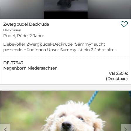
zur Vorbereitung für die Vermittlung nach Deutschland
Animale e.V. Witzleshofen 34 95482 Gefrees +49-9254-
gedeckt. Kosten für die Kastration, Impfungen,
961675 eMail: info@casa-animale.de http://www.casa-
Veterinärmedizinische Behandlungen, Chip, EU-
animale.de Vertretungsberechtigter Vorstand: 1.
Impfpass, Parasiten-Bekämpfung, Transport etc.
Vorsitzende: Sabine Seitz Stellv. Vorsitzende: Iris Lücke
Informationen zu Rettungspatenschaften finden Sie auf

Zwergpudel Deckrüde
Schatzmeister: Horst Schrott
der Homepage des Vereins: https://casa-
Deckrüden
animale.de/helfen/patenschaften. Wir freuen uns über
Pudel, Rüde, 2 Jahre
jeden Betrag, der uns z. B. über PayPal an unsere
Liebevoller Zwergpudel-Deckrüde "Sammy" sucht
Emailadresse: spenden(at)casa-animale.de erreicht.
passende Hündinnen Unser Sammy ist ein 2 Jahre alter
(Dabei bitte Geld an „Freunde und Familie“ senden, da
Zwergpudel-Rüde mit einem wundervollen Charakter.
uns sonst bei PayPal Gebühren entstehen. Danke.)
Er ist ein freundlicher, kinderlieber und sehr
Unter diesem Link sind alle möglichen Wege zu sehen,
DE-37643
menschenbezogener Hund, der durch sein
wie uns Ihre Spende erreicht: https://casa-
Negenborn Niedersachsen
ausgeglichenes Wesen und seinen hervorragenden
animale.de/helfen/geldspenden/ Sollte unser
VB 250 €
Gehorsam überzeugt. Sammy liebt lange Spaziergänge
Schützling diese erste große Hürde überwinden und
(Decktaxe)
und ist voller Lebensfreude – am liebsten ist er draußen
eine Rettungspatenschaft erhalten, braucht er / sie
unterwegs und beim Rennen. Steckbrief: Rasse:
natürlich auch einen Platz bei Adoptanten, in einer
Zwergpudel Alter: 2 Jahre Schulterhöhe: 35 cm
Pflegestelle oder auf unserem Schutzhof, damit das
Körperlänge: 30 cm Gewicht: 5,4 kg Sein Vater war ein
Köfferchen gepackt werden kann und der Transport
weißer Toypudel. Sammy ist gesund, vital und hat
erfolgt. Würde ein Hund durch Übernahme von einer
bereits erfolgreich gedeckt, sodass er über
anderen Organisation oder eine Direktvermittlung aus
Deckerfahrung verfügt. Wenn Sie auf der Suche nach
dem Ausland die Patenschaft nicht benötigen, würden
einem liebevollen, charakterstarken und hübschen
wir sie auf ein anderes Notfellchen übertragen. Wir
Deckrüden für Ihre Hündin sind, freuen wir uns sehr
c
d
bitten um eine gesonderte Information, falls dies nicht