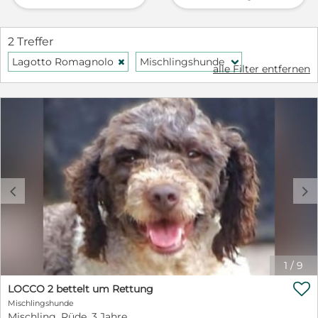
2 Treffer
Lagotto Romagnolo
Mischlingshunde
H
f
alle Filter entfernen
c
d
1
/
9

LOCCO 2 bettelt um Rettung
Mischlingshunde
Mischling, Rüde, 3 Jahre