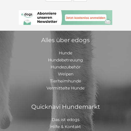
melden Sie sich nur bei ernsthaftem Interesse und
sein kann. Gemeinsam die Welt entdecken, Abenteuer
hinterlassen Sie am besten direkt Ihre Telefonnummer.
erleben und Schritt für Schritt zusammenwachsen.
Ich werde mich schnellstmöglich bei Ihnen melden.
Wer schenkt unserem sympathischen Orinoco die
Chance auf sein Happy End? Über einen Besuch auf
unserer Homepage, würden wir uns freuen:
https://www.pfotenhilfe-sauerland.de/
Alles über edogs
Hunde
Hundebetreuung
Hundezubehör
Welpen
Tierheimhunde
Vermittelte Hunde
Quicknavi Hundemarkt
Das ist edogs
Hilfe & Kontakt