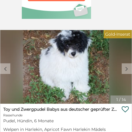
Bekämpfung, Transport etc. Informationen zu
Rettungspatenschaften finden Sie auf der Homepage
des Vereins: https://casa-
animale.de/helfen/patenschaften. Wir freuen uns über
jeden Betrag, der uns z. B. über PayPal an unsere
Emailadresse: spenden(at)casa-animale.de erreicht.
Gold-Inserat
(Dabei bitte Geld an „Freunde und Familie“ senden, da
uns sonst bei PayPal Gebühren entstehen. Danke.)
Unter diesem Link sind alle möglichen Wege zu sehen,
wie uns Ihre Spende erreicht: https://casa-
animale.de/helfen/geldspenden/ Sollte unser
Schützling diese erste große Hürde überwinden und
c
d
eine Rettungspatenschaft erhalten, braucht er / sie
natürlich auch einen Platz bei Adoptanten, in einer
Pflegestelle oder auf unserem Schutzhof, damit das
Köfferchen gepackt werden kann und der Transport
erfolgt. Würde ein Hund durch Übernahme von einer
anderen Organisation oder eine Direktvermittlung aus
1
/
14
dem Ausland die Patenschaft nicht benötigen, würden
wir sie auf ein anderes Notfellchen übertragen. Wir

Toy und Zwergpudel Babys aus deutscher geprüfter Zucht
bitten um eine gesonderte Information, falls dies nicht
Rassehunde
gewünscht sein sollte. IMPRESSUM: Verein Casa
Pudel, Hündin, 6 Monate
Animale e.V. Witzleshofen 34 95482 Gefrees +49-9254-
Welpen in Harlekin, Apricot Fawn Harlekin Mädels
961675 eMail: info@casa-animale.de http://www.casa-