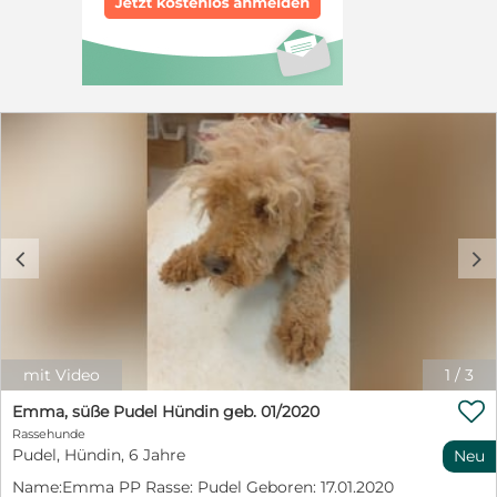
c
d
mit Video
1
/
3

Emma, süße Pudel Hündin geb. 01/2020
Rassehunde
Pudel, Hündin, 6 Jahre
Neu
Name:Emma PP Rasse: Pudel Geboren: 17.01.2020