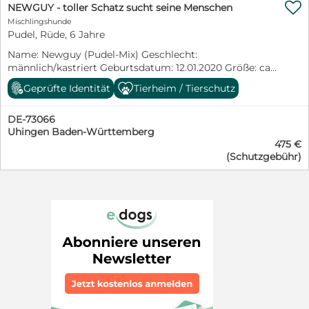
Platz vor Preis. Gerne mit kompletten Zubehör.

Heimtierausweis und Traces und 4d SNAP-Test.
NEWGUY - toller Schatz sucht seine Menschen
Rommys Tatzenteam e.V. www.rommys-tatzenteam.de
Mischlingshunde
rommystatzenteam@yahoo.de Sie finden uns auch auf
Pudel, Rüde, 6 Jahre
Facebook
Name: Newguy (Pudel-Mix) Geschlecht:
männlich/kastriert Geburtsdatum: 12.01.2020 Größe: ca.
45 cm *********************** Newguy wurde in einem
Geprüfte Identität
Tierheim / Tierschutz
schlechten Zustand im Wald ausgesetzt. Er war gechipt
und hatte einen Besitzer, aber dieser wollte ihn nicht
DE-73066
mehr haben. Der einfachste Weg für die Menschen ist
Uhingen Baden-Württemberg
dann, die Tiere einfach im Wald oder auf dem Feld
475 €
auszusetzen. Newguy war als Bichon registriert, er ist
(Schutzgebühr)
aber kein Bichon, sondern ein Pudel oder Pudel-Mix.
Der arme Kerl war sehr vernachlässigt und hat sehr
gelitten. Er war extrem abgemagert und hatte
Babesiose (nicht testbestätigt). Newguy hatte eine
lange Behandlung, aber während der ganzen Zeit war
er ein liebevoller und guter Schatz. Jetzt geht es ihm
wieder gut und er ist gesund. Unsere rumänische
Tierschützerin Irina hätte ihn gerne behalten, aber er
hat Menschen verdient, die ihm all den Komfort und die
Aufmerksamkeit geben können, die er verdient hat. Das
Einzige, was Newguy jetzt noch zum großen Glück
fehlt, ist ein liebevolles Für-Immer-Zuhause. Irina