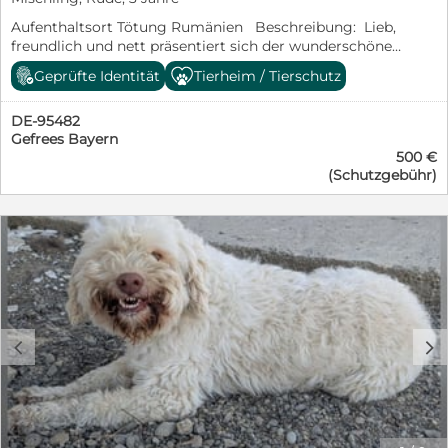
Aufenthaltsort Tötung Rumänien Beschreibung: Lieb,
freundlich und nett präsentiert sich der wunderschöne
LOCCO. Doch so lustig wie seine zauberhaften
Geprüfte Identität
Tierheim / Tierschutz
Löckchen sind, ist sein Leben leider so ganz und gar
nicht – muss er doch in einer Tötungsstation darauf
DE-95482
hoffen, rechtzeitig entdeckt und gerettet zu werden.
Gefrees Bayern
Wir hoffen sehr, dass sich bald tierliebe Menschen
500 €
finden, die den herzigen LOCCO ins Herz schließen und
(Schutzgebühr)
zu sich nach Hause holen. Wie gerne würde LOCCO
beweisen, welch wundervoller Charakter in ihm steckt.
Für seine Ausreise benötigt LOCCO eine
Rettungspatenschaft in Höhe von € 250,00. Weitere
Informationen dazu finden Sie am Ende des Textes oder
auf der Homepage des Vereins: https://casa-
animale.de/helfen/patenschaften/ (Link bitte kopieren).
Sicherlich durfte LOCCO von einem „normalen“
Hundealltag noch nicht viel kennenlernen. Das Leben
c
d
im Haus, Stubenreinheit, das Laufen an der Leine usw. –
all das werden neue Herausforderungen für das
Plüschnäschen sein. Deshalb suchen wir geduldige,
empathische Menschen, die ihn in seinem Tempo
ankommen und die vielen neuen Eindrücke verarbeiten
lassen. Der Besuch einer mit positiver Verstärkung