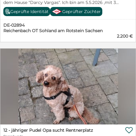
haben, sind gerettete Tierschutztiere sicher nichts für
dem Hause "Darcy Vargas". Ich bin am 5.5.2026 ,mit 3
sie hat eine rasche Auffassungsgabe, lernt äußerst
Sie. Bedenken Sie bitte, dass viele dieser Tiere noch
Geschwistern, geboren. Wir wachsen im Haus und
schnell und möchte immer alles richtig machen.
Geprüfte Identität
Geprüfter Züchter
niemals im Haus gelebt haben. In Ungarn ist es oft
großem Garten, mit Tante und Oma, auf. Ich bin jetzt 12
Gerne würde sie das Hundeeinmaleins erlernen und
üblich, dass die Vierbeiner im Garten leben und sich
Wochen alt und habe einen Chip und die komplette
vieles mehr, sie ist clever. Wir suchen für sie eine
selbst überlassen werden. Wir suchen Menschen, die
DE-02894
Impfung (inkl. Tollwut). Auch bin ich mehrfach
Familie, die gerne lange Schnüffelrunden und Outdoor-
nicht bei einem "Unglück auf dem Teppich" gleich in
Reichenbach OT Sohland am Rotstein Sachsen
entwurmt. Falls Sie mich abholen, bekomme ich auch
Aktivitäten machen möchte und ihr zeigt, wie schön
Ohnmacht fallen und nicht gleich aufgeben bei
2.200 €
noch eine schicke Welpenfrisur und ein Startset. Meine
ein Hundeleben mit liebevollen Streicheleinheiten in
Rückschritten. Einige der Fellnasen kennen kein Gassi
Züchterin können Sie unter 0172/4659085 erreichen.
einem geborgenen Zuhause sein kann. Kinder sollten
gehen, keinen Straßenverkehr, keine Alltagsgeräusche
Wau, Wau
jedoch schon älter und standfest und den Umgang mit
von Staubsauger und Co. und kein eigenes Körbchen,
Hunden gewöhnt sein und den nötigen Respekt haben.
alles ist Neuland für sie. Gefragt sind liebevolle,
Wir sehen Merlina eher in einer ländlichen Umgebung
verantwortungsbewusste, geduldige Menschen, die
oder am grünen Stadtrand. Für in die City, ist sie nicht
wissen, dass mit einem Tier nicht nur eine Menge Spaß
geeignet, die Geräuschkulisse, die Abgase und
und Freude, sondern auch Erziehungs- und viel Putz-
Umweltreize, würden sie nach kurzer Zeit überfordern.
Arbeit ins Haus kommt. Die Verhaltensbeschreibung
Merlina ist bei Ausreise entwurmt, gechipt, geimpft
des Tieres beruht auf Beobachtungen der Tierschützer
und kastriert. Hunde für die Schweiz: Abholung in
vor Ort, in Ungarn. Im neuen Zuhause wird/kann sich
Deutschland Keine Vermittlung nach Österreich
der Vierbeiner charakterlich anpassen und/oder
möglich (neues Gesetz seit 01.01.2019) Bitte sichert den
verändern. Ob Jagdtrieb vorhanden ist, lässt sich vor
Euch anvertrauten Vierbeiner, über Monate sorgfältig.
Ort nicht zuverlässig einschätzen. Unsere Tiere haben
Achtet auf geschlossene Türen und Fenster. BITTE
einen Mikrochip, die "Standard-Impfungen“ und sind
DOPPELSICHERUNG, Zug-Stopp-Halsband und
kastriert, ausser Welpen, sowie den blauen EU-
Sicherheitsgeschirr und 2 Leinen und Anhänger mit
Heimtierausweis und Traces und 4d SNAP-Test.

12 - jähriger Pudel Opa sucht Rentnerplatz
Eurer Telefonnummer. Ob die Fellnasen stubenrein
Rommys Tatzenteam e.V. www.rommys-tatzenteam.de