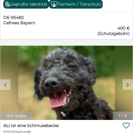
gute Seele behalten. Er ist ein ganz wunderbarer und
aufgeschlossene Wuschelmaus, die ihre wenigen
Geprüfte Identität
Tierheim / Tierschutz
toller Schatz. Da Newguy in Rumänien relativ reizarm
Streicheleinheiten sehr genießt. Hingebungsvoll
lebt, sucht er ein liebevolles und geduldiges Zuhause,
schmiegt sie sich an ihre Betreuer, wenn ihr etwas
wo er in aller Ruhe ankommen kann. Wir wünschen uns
DE-95482
Aufmerksamkeit geschenkt wird. Kein Wunder, dass
verantwortungsbewusste und liebevolle Menschen, die
Gefrees Bayern
sie nach Liebe lechzt – stammt sie doch aus einem
auch Wert auf eine konsequente Hundeerziehung
400 €
Armenviertel und musste dort ums Überleben
(Schutzgebühr)
legen. Weil Newguy ein freundlicher Bub ist, sind wir
kämpfen. Jetzt ist AIDA bei Bea Jagosova im Shelter
nicht abgeneigt, ihn an bereits informierte
untergebracht, doch dort sollte sie keinesfalls lange
Hundeanfänger zu vermitteln. Der Hübsche ist
bleiben, viel zu wenig Zeit bleibt für die Schnuckelmaus.
reisefertig und wartet in Rumänien darauf, dass sich
Gerne möchten wir ihr zu einem eigenen Zuhause
seine Menschen bei uns für ihn bewerben. Newguy
verhelfen. Für ihre Ausreise benötigt AIDA eine
reist gechipt, geimpft, mit EU-Pass und SNAP 4
Rettungspatenschaft in Höhe von € 250,00. Weitere
getestet. Wenn Sie Interesse haben, einen Endplatz
Informationen dazu finden Sie am Ende des Textes oder
oder eine Pflegestelle zu geben, oder Fragen haben,
auf der Homepage des Vereins: https://casa-
schreiben Sie uns eine Nachricht. Wer mehr über
animale.de/helfen/patenschaften/ (Link bitte kopieren).
c
d
unsere Arbeit erfahren möchte: www.animal-souls.de
Zu gerne würde AIDA an der Seite ihrer Menschen
durchs Leben tollen und ein gemütliches Körbchen ihr
Eigen nennen. Mit ihrem zauberhaften, freundlichen
Wesen bringt sie die besten Voraussetzungen mit, wird
ihr das helfen, eine eigene Familie zu finden? Auch mit
ihren Artgenossen zeigt sich AIDA gut verträglich. Für
mit Video
1
/
9
AIDA wünschen wir zuverlässige, einfühlsame

Menschen mit Zeit und Geduld um sie in aller Ruhe in
ALI ist eine Schmusebacke
ihrem neuen Umfeld ankommen zu lassen. Um das
Mischlingshunde