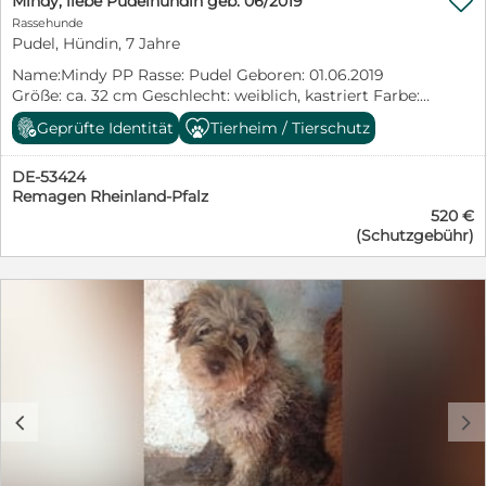

Mindy, liebe Pudelhündin geb. 06/2019
wichtiger sind Menschen, die mir Zeit geben und mich
Rassehunde
in meinem Tempo ankommen lassen. Natürlich muss
Pudel, Hündin, 7 Jahre
ich auch noch das Hunde-Einmaleins lernen.
Name:Mindy PP Rasse: Pudel Geboren: 01.06.2019
Stubenreinheit, Leinenführigkeit und die alltäglichen
Größe: ca. 32 cm Geschlecht: weiblich, kastriert Farbe:
Abläufe eines Familienlebens sind für mich noch neu.
Apricot Aufenthaltsort: Tierheim Ungarn Das bin ich,
Doch ich bin klug, aufmerksam und bereit, all das
Geprüfte Identität
Tierheim / Tierschutz
Mindy! Ich bin eine liebe Apricot Pudeldame, die sich
gemeinsam mit meinen Menschen zu entdecken Was
nichts sehnlicher wünscht als ein eigenes Zuhause.
du wissen solltest! -Ich bin am Anfang noch schüchtern,
DE-53424
Mein bisheriges Leben war leider nicht von
aber mit etwas Geduld legt sich das ganz schnell. -
Remagen Rheinland-Pfalz
Geborgenheit und Fürsorge geprägt. Als ehemalige
meine Muskulatur und Kondition muss ich erst richtig
520 €
Vermehrerhündin durfte ich nie erfahren, wie schön ein
aufbauen, da ich nicht viel laufen durfte. -ich bin
(Schutzgebühr)
Familienleben sein kann. Stattdessen fehlten mir viele
freundlich zu meinen Artgenossen -Das Hunde-
Dinge, die für andere Hunde selbstverständlich sind,
Einmaleins lerne ich gerade (Stubenreinheit, Leine,
Nähe, Zuwendung und die Möglichkeit, einfach Hund zu
Kommandos) Typisch Pudel! -Ursprünglich als
sein. Ich bin eine Hündin, die etwas Zeit braucht, um
Wasserapportierhund für die Entenjagd gezüchtet -Er
sich an neue Menschen und eine neue Umgebung zu
ist intelligent, agil und gelehrig -verschmust, lieb und
gewöhnen. Hektik und laute Situationen verunsichern
loyal -Jagdtrieb wenig ausgeprägt Ich wünsche mir,
mich noch. Deshalb wünsche ich mir Menschen, die
Menschen mit Herz, die mich nicht verändern wollen,
mich nicht drängen, sondern mir die Möglichkeit
sondern mich so annehmen, wie ich bin. Menschen, die
geben, in meinem eigenen Tempo anzukommen. Was
sich über kleine Fortschritte freuen und verstehen, dass
c
d
du wissen solltest! -Ich bin noch schüchtern, aber mit
Vertrauen wachsen darf. Ein ruhiger Alltag, liebevolle
etwas Geduld legt sich das ganz schnell. -meine
Worte, gemeinsame Spaziergänge und ein kuscheliges
Muskulatur und Kondition muss ich erst richtig
Körbchen, mehr brauche ich nicht, um glücklich zu