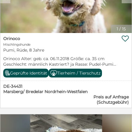
über Ihre Nachricht. Gerne senden wir Ihnen auf
gewünscht sein sollte IMPRESSUM: Verein Casa
Anfrage weitere Bilder und Videos von Sammy zu und
Animale e.V. Witzleshofen 34 95482 Gefrees +49-9254-
beantworten alle Ihre Fragen. Über mich : Ich heiße
961675 eMail: info@casa-animale.de http://www.casa-
Marlene, bin 30 Jahre jung und habe mir gemeinsam
animale.de Vertretungsberechtigter Vorstand: 1.
mit meiner Familie den Traum vom eigenen Hund
Vorsitzende: Sabine Seitz Stellv. Vorsitzende: Iris Lücke
1
/
15
erfüllt. Pudel haben bei uns in der Familie einen ganz
Schatzmeister: Horst Schrott
besonderen Stellenwert – fast jeder besitzt mindestens

Orinoco
einen. ❤️ Natürlich soll unser kleiner Schatz auch
Mischlingshunde
bestens gepflegt werden. Deshalb geht es alle paar
Pumi, Rüde, 8 Jahre
Wochen zu Bell & Styling in Negenborn. Dort bekommt
er sein komplettes Wellnessprogramm mit Waschen,
Orinoco Alter: geb. ca. 06.11.2018 Größe: ca. 35 cm
Schneiden, Föhnen, Zahnreinigung ohne Narkose und
Geschlecht: männlich Kastriert? ja Rasse: Pudel-Pumi
vielem mehr. So fühlt er sich rundum wohl. Die
Mischling Hinweis: negativ auf Herz- und Hautwurm
Geprüfte Identität
Tierheim / Tierschutz
Besitzerin hat selbst Pudel und weiß genau, worauf es
getestet Orinoco lebt noch im Tierheim (Allatbarat) in
ankommt. Wir sind jedes Mal aufs Neue begeistert und
Ungarn, kann aber zeitnah nach Deutschland reisen.
können Bell & Styling von Herzen weiterempfehlen!
DE-34431
Du interessierst dich für Orinoco? Unter dem
Marsberg/ Bredelar Nordrhein-Westfalen
nachfolgenden Link wirst du direkt zur Anzeige auf
Preis auf Anfrage
unsere Homepage weitergeleitet:
(Schutzgebühr)
https://www.pfotenhilfe-sauerland.de/zu-
vermitteln/hunde-in-hu/erwachsene-rueden-
ungarn/item/orinoco Dort gelangst du auch mit dem
„Anfrage Button“ rechts oben in der Anzeige, ohne
Umwege direkt zu unserem Bewerbungsbogen.
Orinoco stammt aus einem Armenviertel und wartet