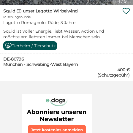
1
/
9
arbeitenden Hundeschule wäre sicherlich hilfreich, alles

Verpasste flott nachzuholen und umzusetzen. Dabei
Squid (3) unser Lagotto Wirbelwind
könnte der verträgliche Rüde auch weiterhin
Mischlingshunde
Sozialkontakte zu Artgenossen pflegen – gemeinsam
Lagotto Romagnolo, Rüde, 3 Jahre
macht Lernen doch viel größeren Spaß! Wem darf
Squid ist voller Energie, liebt Wasser, Action und
LOCCO sein Hundeherzchen schenken? Seine
möchte am liebsten immer bei Menschen sein.
Vermittlerin Iris Lücke freut sich auf Ihre Anfrage unter
Menschen gegenüber ist er offen, anhänglich und
0163 376 94 98 oder per Email an i.luecke(at)casa-
Tierheim / Tierschutz
verschmust. Bei anderen Hunden muss er noch lernen
animale.de. Bewerben können Sie sich auch direkt über
herunterzufahren. Er bellt dort viel, ist schnell
unsere Selbstauskunft, die hier zu finden ist: www.casa-
DE-80796
überdreht und kann dabei auf die anderen dann nervig
animale.de/vermittlung/selbstauskunft (Link kopieren
München - Schwabing-West Bayern
wirken - er ist jedoch in keinerlei Hinsicht aggressiv. Er
und in neuem Fenster einfügen). LOCCO wird kastriert,
400 €
braucht Geduld, Training und Konsequenz um Grenzen
geimpft, entwurmt und gechipt mit einem EU-
(Schutzgebühr)
zu verstehen. Er ist futtermotiviert und dadurch gut
Heimtierpass nach positiver Vorkontrolle gegen
trainierbar. Er braucht ein aktives Zuhause und kann als
Schutzgebühr in Höhe von € 500,00 vermittelt. Ein 4DX
Einzelhund oder mit einem gelassenen Zweithund
Snap Test auf Mittelmeerkrankheiten wird vor Ausreise
gehalten werden :-) Squid ist ein wahrer Rohdiamant
durchgeführt. In Zwinger- oder Außenhaltung wird
Squid ist noch im Tierheim von JETA Tier und Mensch
LOCCO selbstverständlich nicht abgegeben.
in Albanien (Durres) und kann dort vor Ort jederzeit
Rettungspatenschaft: Mit einer Rettungspatenschaft
besucht werden und ist aber auch ausreisefertig und
über € 250,00 werden alle Kosten zur Vorbereitung für
kann direkt zu seiner Familie reisen. Bzgl. Transport etc.
die Vermittlung nach Deutschland gedeckt. Kosten für
dann alles weitere bei Anfrage.
die Kastration, Impfungen, Veterinärmedizinische
Behandlungen, Chip, EU-Impfpass, Parasiten-