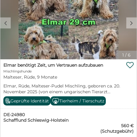
schnell. -meine Muskulatur und Kondition muss ich erst
gemeinsam mit dir. Deine Mindy
richtig aufbauen, da ich nicht viel laufen durfte. -ich bin
freundlich zu meinen Artgenossen -Das Hunde-
Einmaleins lerne ich gerade (Stubenreinheit, Leine,
c
d
Kommandos) Typisch Pudel! -Ursprünglich als
Wasserapportierhund für die Entenjagd gezüchtet -Er
ist intelligent, agil und gelehrig -verschmust, lieb und
loyal -Jagdtrieb wenig ausgeprägt Ich wünsche mir, ein
ruhiges und liebevolles Zuhause, in dem ich endlich
ankommen darf. Menschen, die Verständnis für meine
1
/
6
Vergangenheit haben und wissen, dass Vertrauen nicht

von heute auf morgen entsteht. Ich brauche Menschen,
Elmar benötigt Zeit, um Vertrauen aufzubauen
die mich in meinem Tempo die Welt entdecken lassen,
Mischlingshunde
meine kleinen Erfolge feiern und mir die Sicherheit
Malteser, Rüde, 9 Monate
geben, die ich bisher nie kennenlernen durfte. Ein
Elmar, Rüde, Malteser-Pudel Mischling, geboren ca. 20.
freundlicher, souveräner Ersthund könnte mir
November 2025 (von einem ungarischen Tierarzt
Orientierung geben und den Start erleichtern, ist aber
geschätzt), reist unkastriert, Schulterhöhe: ca. 29 cm
keine Voraussetzung. Viel wichtiger sind Geduld,
Geprüfte Identität
Tierheim / Tierschutz
und ca. z.Z. 4-4,5 Kilo (Hals: 23-27 cm, Brust: 34-38 cm),
Einfühlungsvermögen und ganz viel Liebe. Der Besuch
Vermittlung zu Katzen: ja, wenn diese das Leben mit
einer positiv arbeitenden Hundeschule wäre eine
DE-24980
Hunden kennen. Auf Wunsch wird auch extra nochmals
schöne Möglichkeit, gemeinsam zu wachsen und unser
Schafflund Schleswig-Holstein
getestet, nur eine Garantie gibt es nicht. Kurzinfo: Für
Vertrauen zueinander zu stärken. Infos zur Vermittlung:
560 €
die Fellpflege und Krallen schneiden, werden die Hunde
Ich komme geimpft, gechippt & mit EU-
(Schutzgebühr)
zu einer Hundefriseuse gebracht, wir müssen deshalb
Heimtierausweis. Mit einem Schutzvertrag, einem