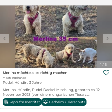
um einen Obolus bitten! Bitte lesen Sie den ganzen
Unkostenbeitrag von 520 Euro und ein
Text genau durch und bitte geben Sie bei Interesse
Sicherheitsgeschirr von 20 Euro, ziehe ich bei dir
unbedingt Ihre TELEFONNUMMER an, damit wir Sie
Zuhause ein Wenn du einem jungen Hund die Chance
zurückrufen können. BITTE vorab nur schriftliche
auf ein glückliches Leben schenken möchtest und
Anfragen mit einer kurzen Beschreibung Ihrer
bereit bist, gemeinsam mit mir die Welt zu entdecken,
Lebenssituation! Ohne TELEFONNUMMER ist zeitlich
dann freue ich mich darauf, dich kennenzulernen.!
keine BEARBEITUNG möglich. Noch in Ungarn und
Deine Rozi
wartet auf ein Reiseticket. Elmar ist ein Maltipoo und
c
d
kennt ein normales Familienleben noch nicht, weshalb
er in vielen Situationen noch unsicher ist. Er lebte bei
Menschen, die mit Hunden Geld verdienen wollten und
nur auf Druck die Hunde dann abgaben. Der Kleine
orientiert sich stark an den anderen Hunden und
bemüht sich, auch den Tierschützern zu gefallen und
1
/
5
freut sich über Lob und ein Leckerchen. Er ist mit allen

seinen Artgenossen verträglich und läuft gerne mit
Merlina möchte alles richtig machen
ihnen herum, bald wird er auch anfangen zu spielen.
Mischlingshunde
Zunächst ist er ziemlich schüchtern und benötigt Zeit,
Pudel, Hündin, 3 Jahre
um Vertrauen aufzubauen. Er freut sich über
Merlina, Hündin, Pudel-Dackel Mischling, geboren ca. 12.
Ansprache, möchte jedoch selbst bestimmen, wann er
November 2023 (von einem ungarischen Tierarzt
Nähe braucht und wie viel. Elmar zeigt sich zwar
geschätzt), reist kastriert, Schulterhöhe: ca. 35 cm und
natürlich neugierig, ist jedoch stets vorsichtig. Er
Geprüfte Identität
Tierheim / Tierschutz
ca. z.Z. 7,5-8 Kilo (Hals: 29-33 cm, Brust: 49-53 cm),
benötigt verständnisvolle Menschen, die ihn fördern
Vermittlung zu Katzen: ja, wenn diese das Leben mit
und nicht in Watte packen. Menschen, die ihm auch