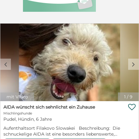
beschreibt Newguy als freundlichen, sanften,
intelligenten, lebensfrohen, loyalen und wahnsinnig
tollen Buben. Wahrscheinlich war unsere Tierschützerin
Irina die erste freundliche Person, die er kennenlernen
durfte. Newguy genießt es sehr, wenn man sich mit
ihm beschäftigt und ihm Streicheleinheiten und
Zuneigung schenkt. Er liebt seine Menschen über alles.
Irina dachte nicht, dass er schon sechs Jahre alt ist, er
benimmt sich wie ein Welpe und genießt das Leben in
vollen Zügen. Der Schatz durfte auch bereits die
anderen Hunde unserer Tierschützerin kennenlernen
c
d
und kommt mit allen gut aus und spielt sehr gerne mit
ihnen. Er ist stubenrein, kennt bereits die Leine und hat
einen guten Rückruf. Newguy kann ein bisschen
eifersüchtig sein, aber eher auf süße Art. Er hat ein
weiches Herz und seine Lieblingsbeschäftigung ist,
mit Video
1
/
9
seinen Körper ganz eng an den Körper von unserer Irina
zu drücken. So kann er stundenlang liegen und er

AIDA wünscht sich sehnlichst ein Zuhause
genießt es sehr. Wenn Irina ihre Autotür offenstehen
Mischlingshunde
lässt, springt er schnell ins Auto und möchte sie
Pudel, Hündin, 6 Jahre
überallhin begleiten. Das hat er von seinem besten
Freund Alfonso gelernt. Trotz all des Leids und der
Aufenthaltsort Filakovo Slowakei Beschreibung: Die
Vernachlässigung, die er erleben musste, hat er seine
schnuckelige AIDA ist eine besonders liebenswerte,