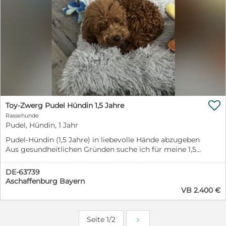
heute in unserem Partnertierheim Allatbarat in Ungarn
auf die Menschen, die ihm den Start in ein neues Leben
ermöglichen. Orinoco ist ein lieber, freundlicher und
aufgeschlossener Hund. Er freut sich über jede
Ansprache, zeigt sich menschenbezogen und
interessiert und begegnet seiner Umgebung mit einer
angenehmen Neugier. Man merkt schnell, dass er gerne
dabei sein möchte und sich über Aufmerksamkeit und
Zuwendung freut. Mit seiner sympathischen Art bringt
Orinoco beste Voraussetzungen mit, um sich in einem

liebevollen Zuhause zu einem wunderbaren Begleiter
Toy-Zwerg Pudel Hündin 1,5 Jahre
zu entwickeln. Natürlich möchte Orinoco noch von
Rassehunde
seinen Menschen lernen. Das Hunde-ABC,
Pudel, Hündin, 1 Jahr
Alltagsroutinen und das Zusammenleben in einer
Pudel-Hündin (1,5 Jahre) in liebevolle Hände abzugeben
Familie darf er erst noch kennenlernen. Mit der
Aus gesundheitlichen Gründen suche ich für meine 1,5
richtigen Mischung aus Geduld, liebevoller Führung
Jahre alte Pudel-Hündin ein neues Zuhause. Sie ist eine
und gemeinsamen Erlebnissen wird er diese neue Welt
freundliche, verschmuste und menschenbezogene
sicherlich mit Freude entdecken. Mit anderen Hunden
DE-63739
Hündin. Sie kennt Kinder, Katzen und andere Hunde,
ist Orinoco verträglich und zeigt sich im Tierheim
Aschaffenburg Bayern
fährt gerne Auto, ist stubenrein und beherrscht bereits
VB 2.400 €
sozial und umgänglich. Für Orinoco suchen wir ein
einige Kommandos. Sie ist geimpft, gechippt, besitzt
liebevolles Zuhause, in dem er ankommen darf.
einen EU-Heimtierausweis sowie ein aktuelles
Menschen, die ihn fördern, sich mit ihm beschäftigen
Gesundheitszeugnis und ist nicht kastriert. Bitte
und ihm zeigen, wie schön ein Leben in einer Familie
Seite 1/2