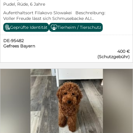
Hunde-ABC zu lernen, würde ihr der Besuch einer mit
Pudel, Rüde, 6 Jahre
positiver Verstärkung arbeitenden Hundeschule
Aufenthaltsort Filakovo Slowakei Beschreibung:
bestimmt gut gefallen. Wer möchte für das
Voller Freude lässt sich Schmusebacke ALI
Wuschelchen die Sterne zum Leuchten bringen? Ihre
durchknuddeln. Der supernette Hundeschatz freut sich
Vermittlerin Iris Lücke freut sich auf Ihre Anfrage unter
Geprüfte Identität
Tierheim / Tierschutz
unbändig über menschliche Aufmerksamkeit und
0163 376 94 98 oder per Email an i.luecke(at)casa-
Zuwendung, doch leider kommen diese wegen
animale.de Bewerben können Sie sich auch direkt über
DE-95482
Zeitmangel viel zu kurz. ALI war wohl nicht mehr
unsere Selbstauskunft, die hier zu finden ist: www.casa-
Gefrees Bayern
erwünscht, Tierschützer fanden ihn zusammen mit
animale.de/vermittlung/selbstauskunft (Link bitte
400 €
AIDA auf der Straße. Hier konnte er natürlich nicht
kopieren und in neuem Fenster einfügen) AIDA wird
(Schutzgebühr)
bleiben, viel zu viele Gefahren lauern an jeder Ecke.
kastriert, geimpft, entwurmt und gechipt mit einem
Jetzt ist ALI im Shelter von Bea Jagosova
EU-Heimtierpass nach positiver Vorkontrolle gegen
untergebracht, seine Versorgung ist sichergestellt,
Schutzgebühr in Höhe von € 400,00 vermittelt. Ein
doch von regelmäßig streichelnden Händen kann er
Snap 4DX Test (Herzwurm, Lyme-Borreliose, Ehrlichiose
nur träumen. Deshalb möchten wir dem umgänglichen
und Anaplasmose) wird vor Ausreise durchgeführt. In
und verträglichen Wuschelmann unbedingt helfen. Für
Zwinger- oder Außenhaltung wird AIDA natürlich nicht
seine Ausreise benötigt ALI eine Rettungspatenschaft
abgegeben. Videos:
in Höhe von € 250,00. Weitere Informationen dazu
https://www.youtube.com/shorts/FoCBIILJ_Fs?
finden Sie am Ende des Textes oder auf der Homepage
feature=share
des Vereins: https://casa-
https://www.youtube.com/shorts/kS_AsxhJ46k?
animale.de/helfen/patenschaften/ (Link bitte kopieren).
feature=share Rettungspatenschaft: Mit einer
ALI sehnt sich nach einem Leben voller Liebe und
Rettungspatenschaft über € 250,00 werden alle Kosten
Geborgenheit im Kreise seiner eigenen Familie.
zur Vorbereitung für die Vermittlung nach Deutschland
Sicherlich möchte der schlaue Bursche das Hunde 1x1