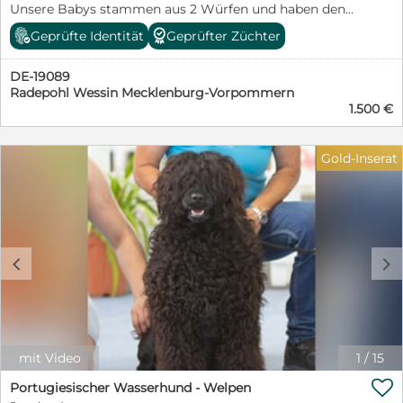
Unsere Babys stammen aus 2 Würfen und haben den
animale.de Vertretungsberechtigter Vorstand: 1.
gleichen Papa. Natürlich sind die Eltern genetisch
Vorsitzende: Sabine Seitz Stellv. Vorsitzende: Iris Lücke
Geprüfte Identität
Geprüfter Züchter
untersucht und haben eine Ahnentafel Die Preise ab
Schatzmeister: Horst Schrott
1500 Euro Reservierung nur mit Anzahlung die bei
DE-19089
nicht Abholung verfällt. Bei Abgabe werden sie
Radepohl Wessin Mecklenburg-Vorpommern
bestmöglich auf das grosse Abenteuer Leben
1.500 €
vorbereitet sein... Sie kennen Frisieren ( Pudel haaren
nicht und darum müssen sie regelmässig frisiert
werden) ,sie sind an alle Futtermöglichkeiten gewöhnt
Gold-Inserat
(Trockenfutter,Fleisch Dose ,Obst, Gemüse etc.) Auch
haben sie unser gesamtes Rudel kennengelernt , also
Hunde, Ziergeflügel, Meerschweinchen ,sind ihnen dann
nicht mehr fremd. Selbst Nachbars Katze wird ihnen
dann begegnet sein. Auch Autofahren kennen sie dann.
Ich züchte seit 26 Jahren Pudel. Hunde aus unserer
c
d
Zucht sind in der Behinderten Assistenz ,als
Schulbegleiter Besucher Hunde in vielen Hunde
Sportbereichen \"Tätig\" Natürlich sind unsere Babys bei
Abgabe geimpft ,gechipt und mehrfach entwurmt! Sie
erhalten eine Ahnentafel und ein Starterpaket mit
Futter und Bettchen sowie Halsband und Leine. Wir
mit Video
1
/
15
geben unsere Schätze nur an seriöse liebevolle
Interessenten . Bitte rufen sie uns gerne an und

Portugiesischer Wasserhund - Welpen
bewerben sie sich für eines unserer Juwelchen .