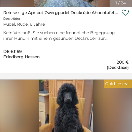
1
/
24

Reinrassige Apricot Zwergpudel Deckrüde Ahnentafel Gentest Patella Katarakte frei Zuchttauglich
Deckrüden
Pudel, Rüde, 6 Jahre
Kein Verkauf! Sie suchen eine freundliche Begegnung
ihrer Hündin mit einem gesunden Deckrüden zur
Verpaarung? Dann sind Sie HIER RICHTIG: Ich bin ein
Zwergpudel in der Farbe fawn apricot (Schulterhöhe ca.
DE-61169
36 cm, Gewicht ca. 7 kg; geb. 2020), komme aus einer
Friedberg Hessen
VDH geführten Zucht mit Ahnentafel über mehrere
200 €
Generationen und habe bereits viel Erfahrung und
(Decktaxe)
Erfolg als Deckhund mit Hündinnen verschiedenster
Rassen. Ich bin sehr liebevoll, befreunde mich gerne
mit Mensch und Tier, lerne schnell, finde mich gut in
Gold-Inserat
verschiedensten Situationen zurecht und bin sehr
pflegeleicht. Auf meine Gesundheit und Pflege wird
viel Wert gelegt, habe alle notwendigen Impfungen
und werde regelmäßig entwurmt. Grundlegende
Gesundheits-/Genuntersuchungen sind vorhanden und
zeigen, dass ich frei bin von allen typischen
Pudelkrankheiten (u.a. Kniegelenks- und
Augenerkrankungen): Bescheinigung der