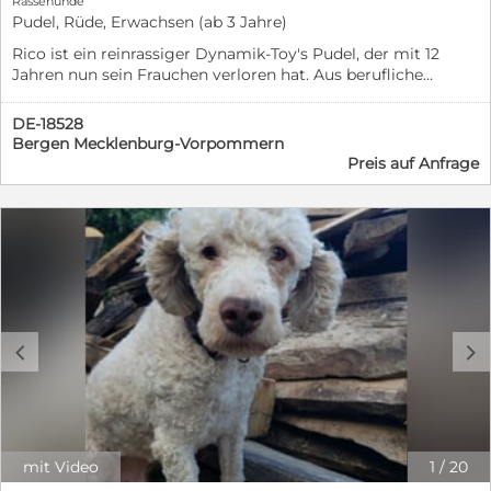
sind? Diese Frage können wir nicht beantworten, aber
Rassehunde
rommystatzenteam@yahoo.de Sie finden uns auch auf
Pudel, Rüde, Erwachsen (ab 3 Jahre)
wenn Sie diesbezüglich Bedenken haben, sind gerettete
Facebook
Tierschutztiere sicher nichts für Sie. Bedenken Sie
Rico ist ein reinrassiger Dynamik-Toy's Pudel, der mit 12
bitte, dass viele dieser Tiere noch niemals im Haus
Jahren nun sein Frauchen verloren hat. Aus beruflichen
gelebt haben. In Ungarn ist es oft üblich, dass die
Gründen kann der Hund nach dem Tod der alten Dame
Vierbeiner im Garten leben und sich selbst überlassen
nicht bei der Tochter verbleiben. Rico ist 38cm hoch,
DE-18528
werden. Wir suchen Menschen, die nicht bei einem
42m lang und hat ein Gewicht von 8,6kg. Er ist apricot
Bergen Mecklenburg-Vorpommern
"Unglück auf dem Teppich" gleich in Ohnmacht fallen
farbig. 12 Jahre alt aber körperlich und geistig fit. Er war
Preis auf Anfrage
und nicht gleich aufgeben bei Rückschritten. Einige
aktuell beim Tierarzt und ist frisch entwurmt bzw.
der Fellnasen kennen kein Gassi gehen, keinen
geimpft. Er mag Spaziergänge und ist Eienheim mit
Straßenverkehr, keine Alltagsgeräusche von
Garten gewöhnt. Leider ist Rico von je her ein eher
Staubsauger und Co. und kein eigenes Körbchen, alles
unruhiger, nervöser Hund, der schnell bellt und
ist Neuland für sie. Gefragt sind liebevolle,
dahingehend keine konsequente Erziehung genossen
verantwortungsbewusste, geduldige Menschen, die
hat. Im neuen senioren gerechten Zuhause wäre es
wissen, dass mit einem Tier nicht nur eine Menge Spaß
daher notwendig, Rico nochmal zu erklären, dass Bellen
und Freude, sondern auch Erziehungs- und viel Putz-
nicht für alles eine Lösung darstellt. Da er pfiffig ist
Arbeit ins Haus kommt. Die Verhaltensbeschreibung
und jetzt ohne seine Jahrzehnte lange Bezugsperon
c
d
des Tieres beruht auf Beobachtungen der Tierschützer
ohnehin am ändern von Routine ist, stellt sich Rico als
vor Ort, in Ungarn. Im neuen Zuhause wird/kann sich
lernfähig heraus und durchaus fähig ist sich dem neuen
der Vierbeiner charakterlich anpassen und/oder
Gegebenheiten anzupassen. Dennoch suchen wir für
verändern. Ob Jagdtrieb vorhanden ist, lässt sich vor
Rico Hunde erfahrene, konsequente Menschen, die Lust
Ort nicht zuverlässig einschätzen. Unsere Tiere haben
und Zeit haben, diesen fitten und durchaus charmanten
einen Mikrochip, die "Standard-Impfungen“ und sind
mit Video
1
/
20
Senior eine Chance auf ein würdiges Altern zu geben.
kastriert, ausser Welpen, sowie den blauen EU-