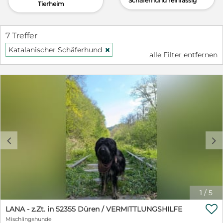
Schäferhund reinrassig
Tierheim
7 Treffer
Katalanischer Schäferhund
H
alle Filter entfernen
c
d
1
/
5

LANA - z.Zt. in 52355 Düren / VERMITTLUNGSHILFE
Mischlingshunde