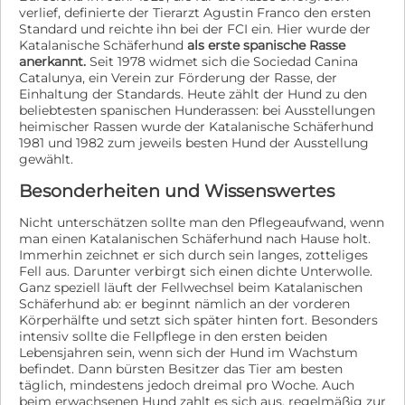
zukünftigen Zuhause leben, da er diese durch seine
verlief, definierte der Tierarzt Agustin Franco den ersten
Überschwänglichkeit unabsichtlich verletzen könnte.
Standard und reichte ihn bei der FCI ein. Hier wurde der
Bestimmt hätte er Freude daran, wenn er durch einen
Katalanische Schäferhund
als erste spanische Rasse
Garten oder über ein Gelände patroullieren dürfte. Da
anerkannt.
Seit 1978 widmet sich die Sociedad Canina
er seiner Rasse entsprechend auch Vorgänge meldet,
Catalunya, ein Verein zur Förderung der Rasse, der
wäre eine ländlichere Umgebung vom Vorteil. Für
Einhaltung der Standards. Heute zählt der Hund zu den
Spaziergänge, Wanderungen, gemeinsames Spielen
beliebtesten spanischen Hunderassen: bei Ausstellungen
heimischer Rassen wurde der Katalanische Schäferhund
und Abenteuer in der Natur wäre er sicher zu
1981 und 1982 zum jeweils besten Hund der Ausstellung
begeistern. Er zählt eher zu den schlankeren, etwas
gewählt.
agileren Herdis und nur den ganzen Tag auf dem Hof
rumliegen wäre ihm vermutlich auf Dauer zu
Besonderheiten und Wissenswertes
langweilig. Selbstverständlich sollte er auch Zutritt
zum Haus, Wohnung bekommen und einen sauberen
Nicht unterschätzen sollte man den Pflegeaufwand, wenn
Schlafplatz sein Eigen nennen dürfen. Es versteht sich
man einen Katalanischen Schäferhund nach Hause holt.
von selbst dass Bunti in einer kleinen Etagenwohnung
Immerhin zeichnet er sich durch sein langes, zotteliges
in der Innenstadt nicht glücklich wäre. Möchten Sie
Fell aus. Darunter verbirgt sich einen dichte Unterwolle.
Bunti helfen, aber können ihn nicht adoptieren? Dann
Ganz speziell läuft der Fellwechsel beim Katalanischen
besteht die Möglichkeit, eine Patenschaft für den
Schäferhund ab: er beginnt nämlich an der vorderen
großen Herrn zu übernehmen, denn starke Jungs essen
Körperhälfte und setzt sich später hinten fort. Besonders
auch große Portionen. Um seine Grundversorgung
intensiv sollte die Fellpflege in den ersten beiden
kontinuierlich gewährleisten zu können, würde er sich
Lebensjahren sein, wenn sich der Hund im Wachstum
sehr über eine Patenschaft freuen, die ihn auf dem Weg
befindet. Dann bürsten Besitzer das Tier am besten
in ein „Für-immer-Zuhause“ finanziell unterstützt. Mehr
täglich, mindestens jedoch dreimal pro Woche. Auch
beim erwachsenen Hund zahlt es sich aus, regelmäßig zur
Informationen hierüber finden Sie unter diesem Link: