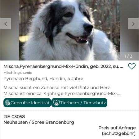
c
d
1
/
3

Mischa,Pyrenäenberghund-Mix-Hündin, geb. 2022, su. ein Zuhause mit viel Platz und Herz
Mischlingshunde
Pyrenäen Berghund, Hündin, 4 Jahre
Mischa sucht ein Zuhause mit viel Platz und Herz
Mischa ist eine ca. 4-jährige Pyrenäenberghund-Mix-
Hündin und kam gemeinsam mit den Hunden Isa und
Geprüfte Identität
Tierheim / Tierschutz
Bär über einen anderen Tierschutzverein zu uns ins
Tierheim. Die drei und mehrere weitere Hunde lebten
DE-03058
zuvor bei einer Schafsherde und kennen daher das
Neuhausen / Spree Brandenburg
klassische Leben als Familienhund im Haus bisher noch
Preis auf Anfrage
nicht. Im Gegensatz zu Isa und Bär zeigt sich Mischa
(Schutzgebühr)
uns Menschen gegenüber deutlich offener, neugieriger