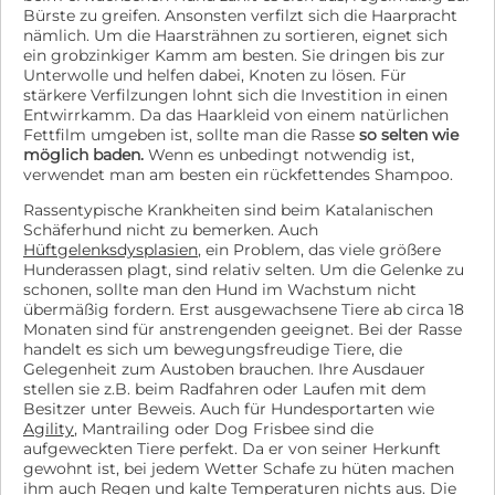
Bürste zu greifen. Ansonsten verfilzt sich die Haarpracht
https://tierschutzverein-europa.de/helfen/patenschaft/
nämlich. Um die Haarsträhnen zu sortieren, eignet sich
Wo sind nun Fans von großen Hunden, die bereit sind
ein grobzinkiger Kamm am besten. Sie dringen bis zur
Bunti liebevoll, dennoch konsequent zu erziehen? Wenn
Unterwolle und helfen dabei, Knoten zu lösen. Für
Sie mehr über ihn und einer möglichen Adoption
stärkere Verfilzungen lohnt sich die Investition in einen
erfahren möchten, kontaktieren Sie gerne seine
Entwirrkamm. Da das Haarkleid von einem natürlichen
Vermittlerin Regina Ehrat. Schreiben Sie gerne eine
Fettfilm umgeben ist, sollte man die Rasse
so selten wie
Email mit kurzer Vorstellung und Rückrufnummer für
möglich baden.
Wenn es unbedingt notwendig ist,
ein erstes Unverbindliches Gespräch oder rufen direkt
verwendet man am besten ein rückfettendes Shampoo.
zu den angegebenen Sprechzeiten an. weitere Videos
https://youtube.com/shorts/XKhaGQK70Kk
Rassentypische Krankheiten sind beim Katalanischen
Tierschutzverein Europa e.V. www.tsv-europa.de
Schäferhund nicht zu bemerken. Auch
Vermittler: Regina Ehrat (Sprachen: Deutsch, Englisch,
Hüftgelenksdysplasien
, ein Problem, das viele größere
Französisch) Mobile: 0175 8502268 (Mo/ Di/ Do/ Fr / Sa
Hunderassen plagt, sind relativ selten. Um die Gelenke zu
schonen, sollte man den Hund im Wachstum nicht
17-19 Uhr und nach Vereinbarung) e-Mail: ehrat@tsv-
übermäßig fordern. Erst ausgewachsene Tiere ab circa 18
europa.de
Monaten sind für anstrengenden geeignet. Bei der Rasse
handelt es sich um bewegungsfreudige Tiere, die
Gelegenheit zum Austoben brauchen. Ihre Ausdauer
stellen sie z.B. beim Radfahren oder Laufen mit dem
Besitzer unter Beweis. Auch für Hundesportarten wie
Agility
, Mantrailing oder Dog Frisbee sind die
aufgeweckten Tiere perfekt. Da er von seiner Herkunft
gewohnt ist, bei jedem Wetter Schafe zu hüten machen
ihm auch Regen und kalte Temperaturen nichts aus. Die