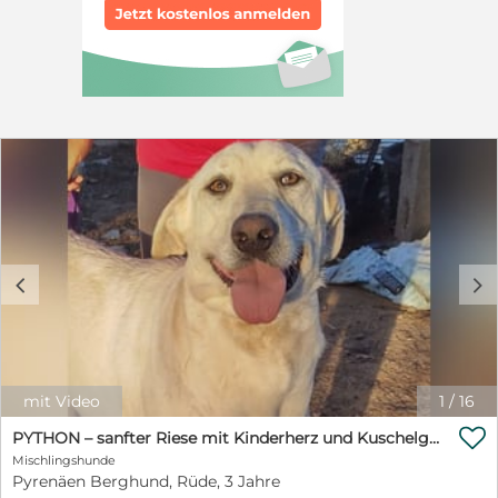
c
d
mit Video
1
/
16

PYTHON – sanfter Riese mit Kinderherz und Kuschelgarantie auf der Suche nach seiner liebevollen Fam.
Mischlingshunde
Pyrenäen Berghund, Rüde, 3 Jahre