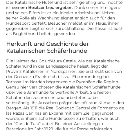
er liebte die Aufmerksamkeit und schmiß sich mal so
Hundefamilie einzufangen. Wie üblich wurden die
Der Katalanische Hütehund ist sehr gelehrig und möchte
richtig ins Zeug. À propos schmeißen: Bunti verhält
Hunde zunächst in die städtische Perreira gebracht.
ist
seinem Besitzer treu ergeben.
Dank seiner Intelligenz
sich im Tierheim durch und durch freundlich und
Unsere spanische Tierschutzfreundin Julieta holte die
und seines Eifers ist er ein idealer Arbeitshund. Neben
aufgeschlossen, aber weiß seine Masse noch nicht
seiner Rolle als Wachhund eignet er sich auch für den
Hundefamilie jedoch bald zu sich in ihr Tierheim Perros
richtig einzuschätzen, wodurch er grobmotorisch sein
Hundesport perfekt. Besucher meldet er im Haus, ihnen
con Alma in Zaragoza. Hier konnten die Welpen in Ruhe
kann. Er ist wie so ein richtiges Riesenbaby das sich
gegenüber zeigt er sich zurückhaltend. Die Rasse ist auch
und Geborgenheit wachsen und gedeihen. Kontakt zu
seiner Kraft nicht bewußt ist. Wir suchen für Bunti
als Begleithund beliebt geworden.
Erna: Tierschutzverein Europa e.V. www.tsv-europa.de
Herdenschutzhundliebhaber, welche die Eigenschaften
Vermittlerin: Leonie Gessinger (Sprachen: Deutsch,
Herkunft und Geschichte der
dieser tollen Rassen zu schätzen wissen und damit
Englisch) Mobile: 0179 4360839 e-Mail: gessinger@tsv-
umgehen können. Buntis Potenzial ist mindestens
Katalanischen Schäferhunde
europa.de Weitere Videos:
genauso groß wie er selbst, er bindet sich sehr schnell
https://youtube.com/shorts/d3zqxWSxS2E
an Menschen und deshalb hoffen wir ganz schnell das
Die Heimat des Gos d'Atura Catala, wie der Katalanische
https://youtu.be/yr6sQ9zwAt0 https://youtu.be/RX8Z-
passende Zuhause für diesen Traumkerl zu finden! Wie
Schäferhund in der Landessprache heisst, liegt der
x3IM50 https://youtu.be/2Scvq1dbpEM
Provinz Katalonien in Nordspanien. Sie erstreckt sich von
soll das aussehen: Er lebt aktuell mit Leona zusammen
https://youtu.be/RTEnEC5hquE
der Grenze zu Frankreich bis zur Ebromündung bei
was sehr gut klappt. Die beiden spielen miteinander,
https://youtu.be/X34X9iYy0IY
Tortosa. Im Norden begrenzen die Pyrenäen die Region.
kuscheln gemeinsam im Zwinger und passen im
https://youtu.be/e6QE4e4s-UY
Genau hier verrichteten die Katalanischen
Schäferhunde
Freilauf gemeinsam gewissenhaft auf. Hundeerfahrene
über viele Jahrhunderte wertvolle Arbeit. Sie hielten
Menschen, die vielleicht schon eine Hündin in seiner
Schafherden zusammen und arbeiteten dabei
Größe besitzen dürfen sich also Bunti gerne einmal
selbständig. Ihr Aussehen prägte das oft raue Klima in den
näher anschauen. Im Tierheim werden Bunti und Leona
Bergen. Als 1911 die Real Sociedad Central de Formento de
getrennt gefüttert, was auch im neuen Zuhause so
las Razas Caninas en Expaña mit dem Ziel gegründet
umgesetzt werden sollte, falls sich hier bereits ein
wurde, einheimische Hunderassen zu erhalten, war auch
Ersthund befindet. Er kannn aber auch sehr gut alleine
der "Gos de Tura" dabei. Bei einer Ausstellung in
leben. Kleine Hunde sollten eher nicht in seinem
Barcelona im Jahr 1929, die für die Rasse erfolgreich