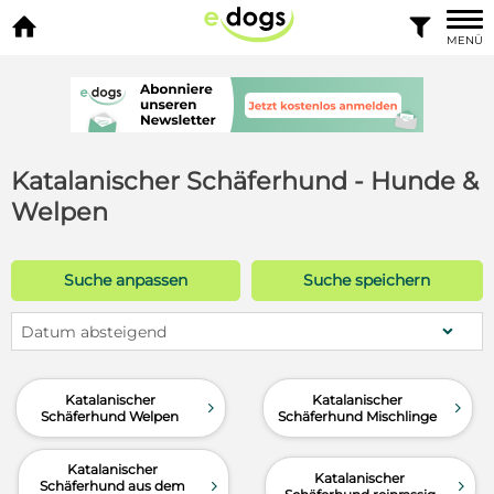


MENÜ
Katalanischer Schäferhund - Hunde &
Welpen
Suche anpassen
Suche speichern
Datum absteigend
Katalanischer
Katalanischer
d
d
Schäferhund Welpen
Schäferhund Mischlinge
Katalanischer
Katalanischer
d
d
Schäferhund aus dem