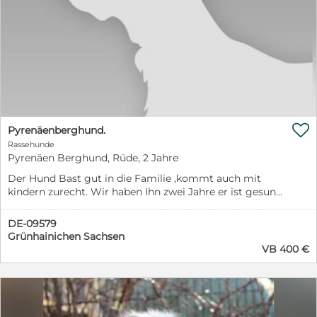
frank@tsv-europa.de Weitere Videos:
https://youtu.be/5FhO3dVXWJ8
https://youtu.be/AXoD5hYDxBQ
https://youtu.be/tT7ukPjqrdQ

Pyrenäenberghund.
Rassehunde
Pyrenäen Berghund, Rüde, 2 Jahre
Der Hund Bast gut in die Familie ,kommt auch mit
kindern zurecht. Wir haben Ihn zwei Jahre er ist gesund
und gut in vorm. Ich wohne trotz großen Grundstück
zu nahe am Dorf er passt zu gut darauf auf.
DE-09579
Grünhainichen Sachsen
VB 400 €