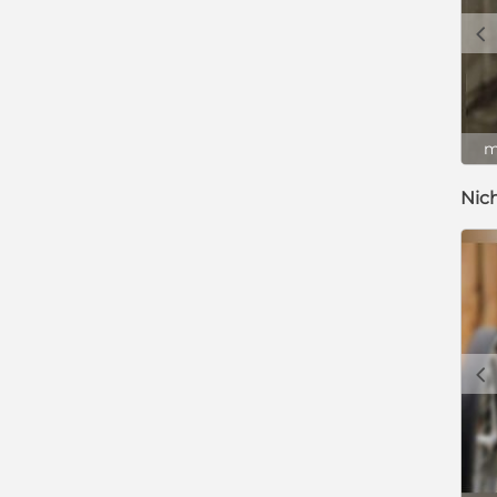
c
m
Nic
c