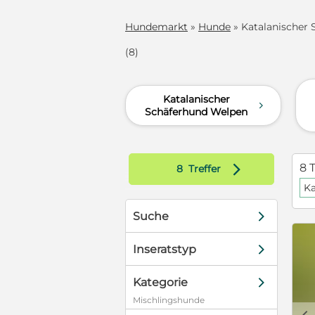
Hundemarkt
»
Hunde
» Katalanischer 
(8)
Katalanischer
d
Schäferhund Welpen
d
8 T
8
Treffer
Ka
d
Suche
d
Inseratstyp
d
Kategorie
Mischlingshunde
c