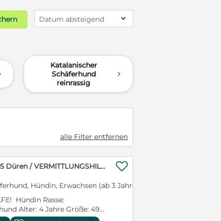
chern
Datum absteigend
Katalanischer
Schäferhund
d
d
reinrassig
alle Filter entfernen

LANA - z.Zt. in 52355 Düren / VERMITTLUNGSHILFE
ferhund, Hündin, Erwachsen (ab 3 Jahre)
E! Hündin Rasse:
hund Alter: 4 Jahre Größe: 49
iert: ja Geimpft: ja Hunde: ja