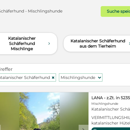
Schäferhund - Mischlingshunde
Suche spei
Katalanischer
Katalanischer Schäferhund
Schäferhund
d
aus dem Tierheim
Mischlinge
reffer
talanischer Schäferhund
Mischlingshunde
H
f
Mischlingshunde
Katalanischer Schä
VERMITTLUNGSHILF
katalanischer Hüte
cm / ca. 21 kg Kastr
d