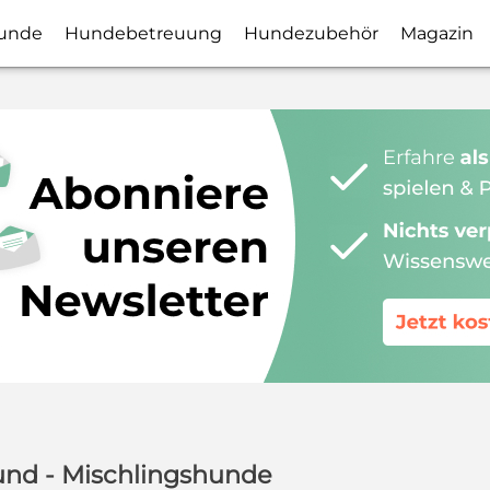
unde
Hundebetreuung
Hundezubehör
Magazin
und - Mischlingshunde