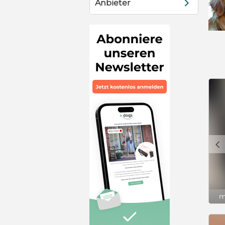
d
Anbieter
c
m