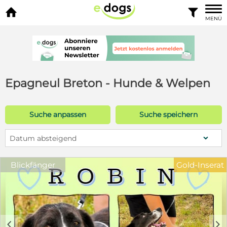


MENÜ
Epagneul Breton - Hunde & Welpen
Suche anpassen
Suche speichern
Datum absteigend
Blickfänger
Gold-Inserat
c
d