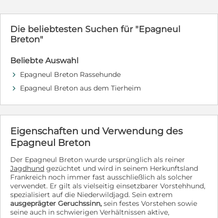
ganz viel Herz bedeutet. 30.03.2026 Hier einige
Stichwörter zu Oti: sozial mit Hunden verspielt
menschenbezogen neugierig zutraulich freundlich
Die beliebtesten Suchen für "Epagneul
verschmust gruppentauglich fröhlich Alle weiteren
Breton"
Angaben unter:
https://www.parenaspfotenhilfe.com/hunde-
Beliebte Auswahl
details/oti.html
Epagneul Breton Rassehunde
d
Epagneul Breton aus dem Tierheim
d
Eigenschaften und Verwendung des
Epagneul Breton
Der Epagneul Breton wurde ursprünglich als reiner
Jagdhund
gezüchtet und wird in seinem Herkunftsland
Frankreich noch immer fast ausschließlich als solcher
verwendet. Er gilt als vielseitig einsetzbarer Vorstehhund,
spezialisiert auf die Niederwildjagd. Sein extrem
ausgeprägter Geruchssinn,
sein festes Vorstehen sowie
seine auch in schwierigen Verhältnissen aktive,