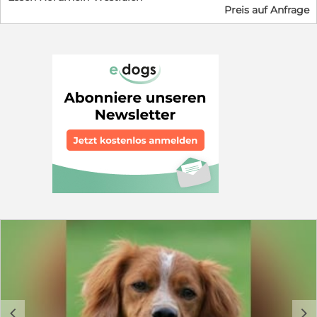
Preis auf Anfrage
auch einen Keks dafür bekommen ;-). Alle Hunde sind
erstgeimpft, gechipt und haben einen EU-
Heimtierausweis.
c
d