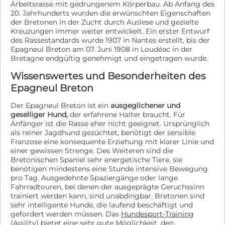
Arbeitsrasse mit gedrungenem Körperbau. Ab Anfang des
20. Jahrhunderts wurden die erwünschten Eigenschaften
der Bretonen in der Zucht durch Auslese und gezielte
Kreuzungen immer weiter entwickelt. Ein erster Entwurf
des Rassestandards wurde 1907 in Nantes erstellt, bis der
Epagneul Breton am 07. Juni 1908 in Loudéac in der
Bretagne endgültig genehmigt und eingetragen wurde.
Wissenswertes und Besonderheiten des
Epagneul Breton
Der Epagneul Breton ist ein
ausgeglichener und
geselliger Hund,
der erfahrene Halter braucht. Für
Anfänger ist die Rasse eher nicht geeignet. Ursprünglich
als reiner Jagdhund gezüchtet, benötigt der sensible
Franzose eine konsequente Erziehung mit klarer Linie und
einer gewissen Strenge. Des Weiteren sind die
Bretonischen Spaniel sehr energetische Tiere, sie
benötigen mindestens eine Stunde intensive Bewegung
pro Tag. Ausgedehnte Spaziergänge oder lange
Fahrradtouren, bei denen der ausgeprägte Geruchssinn
trainiert werden kann, sind unabdingbar. Bretonen sind
sehr intelligente Hunde, die laufend beschäftigt und
gefordert werden müssen. Das
Hundesport-Training
(Agility) bietet eine sehr gute Möglichkeit, den