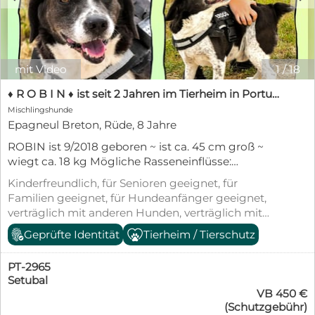
mit Video
1
/
18
♦️ R O B I N ♦️ ist seit 2 Jahren im Tierheim in Portugal
Mischlingshunde
Epagneul Breton, Rüde, 8 Jahre
ROBIN ist 9/2018 geboren ~ ist ca. 45 cm groß ~
wiegt ca. 18 kg Mögliche Rasseneinflüsse:
BRETONE - VORSTEHHUND - MÜNSTERLÄNDER -
Kinderfreundlich, für Senioren geeignet, für
DEUTSCH KURZHAAR Aufenthaltsort: Portugal ~
Familien geeignet, für Hundeanfänger geeignet,
Tierheim Cantinho da Milu ~ seit April 2024
verträglich mit anderen Hunden, verträglich mit
Update: der liebe Robin ist natürlich auch
Katzen, kastriert/sterilisiert, geimpft (mind.
Geprüfte Identität
Tierheim / Tierschutz
katzenverträglich (Katzentest -> siehe Video) - Der
Pflichtimpfungen), entwurmt, gechipt, mit EU-
Mittelmeertest liegt bereits vor = ROBIN IST
Heimtierausweis, aus dem Tierheim, Stubenrein,
REISEBEREIT !! Robins durfte ein ganz normales
PT-2965
Tierschutzgesetz §11
Hundeleben führen bis sein erster Besitzer starb,
Setubal
VB 450 €
da wurde er ins Tierheim gebracht. Nicht
(Schutzgebühr)
verwunderlich das er schnell adoptiert wurde. Das