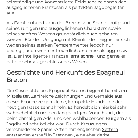
selbständige und konzentrierte Feldsuche zeichnen den
ausgeglichenen Franzosen als perfekten Jagdbegleiter
aus.
Als
Familienhund
kann der Bretonische Spaniel aufgrund
seines ruhigen und ausgeglichenen Charakters sowie
seines sanften Wesens grundsätzlich auch gehalten
werden. Für den Umgang mit Kleinkindern eignet er sich
wegen seines starken Temperamentes jedoch nur
bedingt, auch wenn er freundlich und niemals aggressiv
ist. Der intelligente Franzose
lernt schnell und gerne,
er
hat ein sehr aufgeschlossenes Wesen.
Geschichte und Herkunft des Epagneul
Breton
Die Geschichte des Epagneul Breton beginnt bereits
im
Mittelalter.
Zahlreiche Zeichnungen und Gemälde aus
dieser Epoche zeigen kleine, kompakte Hunde, die der
heutigen Rasse sehr ähneln. Es handelt sich hierbei sehr
wahrscheinlich um den langhaarigen "Vogelhund", der
beim damaligen Adel und den wohlhabenden Bürgern als
Jagdhund sehr beliebt war. Durch Kreuzungen
verschiedener Spaniel-Arten mit englischen
Settern
entstanden erste "Ur-Bretonen", eine eher derbe