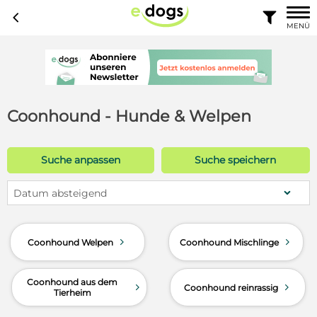
c

MENÜ
Coonhound - Hunde & Welpen
Suche anpassen
Suche speichern
Datum absteigend
d
d
Coonhound Welpen
Coonhound Mischlinge
Coonhound aus dem
d
d
Coonhound reinrassig
Tierheim