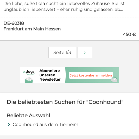
Die liebe, süße Lola sucht ein liebevolles Zuhause. Sie ist
unglaublich liebenswert – eher ruhig und gelassen, aber
dennoch verspielt und verschmust. Lola ist etwa 3
Jahre alt. Sie versteht sich wunderbar mit Menschen,
DE-60318
Hunden und Katzen. Sie ist ca. 42 cm groß und wiegt
Frankfurt am Main Hessen
rund 17 kg. Sie ist bei bester Gesundheit und kastriert.
450 €
Bei Interesse erzählen Sie uns bitte ein wenig über
sich... Herzliche Grüße... Lola.
Seite 1/3
Die beliebtesten Suchen für "Coonhound"
Beliebte Auswahl
Coonhound aus dem Tierheim
d