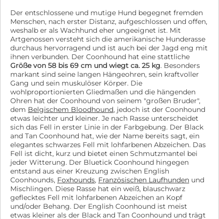
Der entschlossene und mutige Hund begegnet fremden
Menschen, nach erster Distanz, aufgeschlossen und offen,
weshalb er als Wachhund eher ungeeignet ist. Mit
Artgenossen versteht sich die amerikanische Hunderasse
durchaus hervorragend und ist auch bei der Jagd eng mit
ihnen verbunden. Der Coonhound hat eine stattliche
Größe von 58 bis 69 cm und wiegt ca. 25 kg
. Besonders
markant sind seine langen Hängeohren, sein kraftvoller
Gang und sein muskulöser Körper. Die
wohlproportionierten Gliedmaßen und die hängenden
Ohren hat der Coonhound von seinem "großen Bruder",
dem
Belgischem Bloodhound
, jedoch ist der Coonhound
etwas leichter und kleiner. Je nach Rasse unterscheidet
sich das Fell in erster Linie in der Farbgebung. Der Black
and Tan Coonhound hat, wie der Name bereits sagt, ein
elegantes schwarzes Fell mit lohfarbenen Abzeichen. Das
Fell ist dicht, kurz und bietet einen Schmutzmantel bei
jeder Witterung. Der Bluetick Coonhound hingegen
entstand aus einer Kreuzung zwischen English
Coonhounds,
Foxhounds
,
Französischen Laufhunden
und
Mischlingen. Diese Rasse hat ein weiß, blauschwarz
geflecktes Fell mit lohfarbenen Abzeichen an Kopf
und/oder Behang. Der English Coonhound ist meist
etwas kleiner als der Black and Tan Coonhound und trägt