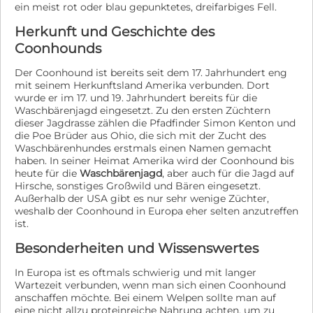
ein meist rot oder blau gepunktetes, dreifarbiges Fell.
Herkunft und Geschichte des
Coonhounds
Der Coonhound ist bereits seit dem 17. Jahrhundert eng
mit seinem Herkunftsland Amerika verbunden. Dort
wurde er im 17. und 19. Jahrhundert bereits für die
Waschbärenjagd eingesetzt. Zu den ersten Züchtern
dieser Jagdrasse zählen die Pfadfinder Simon Kenton und
die Poe Brüder aus Ohio, die sich mit der Zucht des
Waschbärenhundes erstmals einen Namen gemacht
haben. In seiner Heimat Amerika wird der Coonhound bis
heute für die
Waschbärenjagd
, aber auch für die Jagd auf
Hirsche, sonstiges Großwild und Bären eingesetzt.
Außerhalb der USA gibt es nur sehr wenige Züchter,
weshalb der Coonhound in Europa eher selten anzutreffen
ist.
Besonderheiten und Wissenswertes
In Europa ist es oftmals schwierig und mit langer
Wartezeit verbunden, wenn man sich einen Coonhound
anschaffen möchte. Bei einem Welpen sollte man auf
eine nicht allzu proteinreiche Nahrung achten, um zu