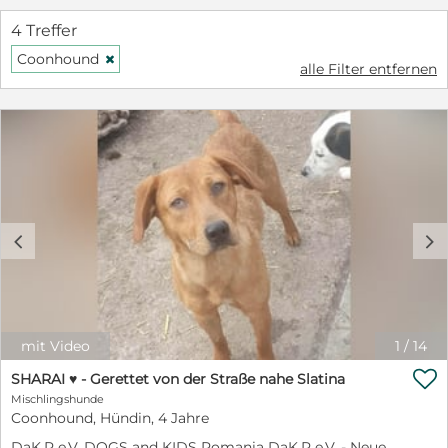
4 Treffer
Coonhound
H
alle Filter entfernen
c
d
mit Video
1
/
14

SHARAI ♥ - Gerettet von der Straße nahe Slatina
Mischlingshunde
Coonhound, Hündin, 4 Jahre
DaK.R e.V. DOGS and KIDS Romania DaK.R e.V. - Neue