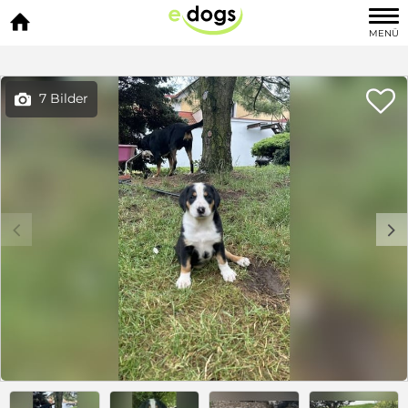

MENÜ

7 Bilder

c
d