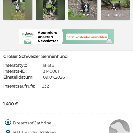
+3 Bilder
Großer Schweizer Sennenhund
Inseratstyp:
Biete
Inserats-ID:
3140061
Einstelldatum:
09.07.2026
Inseratsaufrufe:
232
1.400 €

DreamsofCathrine

50311 Hradec Králové