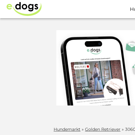
H
Hundemarkt
»
Golden Retriever
» 3060