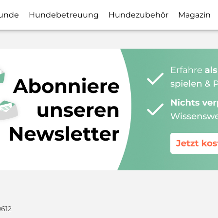
unde
Hundebetreuung
Hundezubehör
Magazin
612