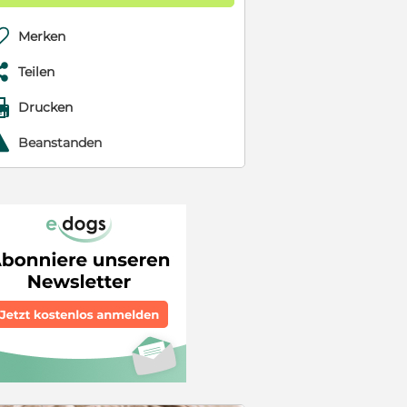

Merken

Teilen

Drucken
r
Beanstanden