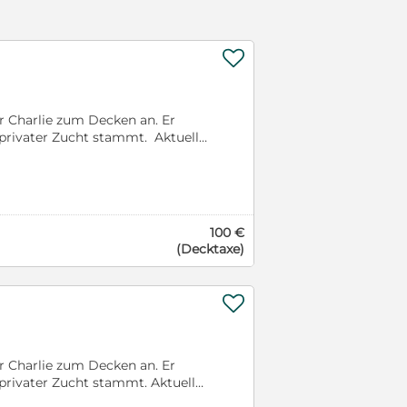

r Charlie zum Decken an. Er
 privater Zucht stammt. Aktuell
 zeigt sich von Welpe an
st kein Beller und auch sonst
ehr an seiner Bezugsperson. Es
eschweige denn ein knurren oder
der über alles! Unser Rüde war
100 €
 Würfe von 5-8 Welpen. Bilder
(Decktaxe)
hr wichtig, dass unser Charlie
t, die bisher noch keine anderen
 sind stets für Fragen offen und

r Charlie zum Decken an. Er
 privater Zucht stammt. Aktuell
 zeigt sich von Welpe an