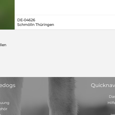
gegenüber jedem sehr aufgeschlossen und freundlich, i
sehr ruhig. Er ist lernwillig, will gefallen und hängt s
gab bisher noch keinen Hund, den er nicht mochte, g
anpöbeln. Zudem ist Charlie Kerngesund und liebt Kin
DE-04626
bislang sehr erfolgreich und brachte uns nur gesunde
Schmölln Thüringen
der Welpen schicke ich gern auf Anfrage Uns ist es seh
nur in Kontakt mit gut verträglichen Hündinnen komm
Hunde gebissen haben, einfach aus Schutz für ihn. Wir
freuen uns auf eure Nachricht!
llen
 edogs
Quicknav
Das
euung
Hilf
ehör