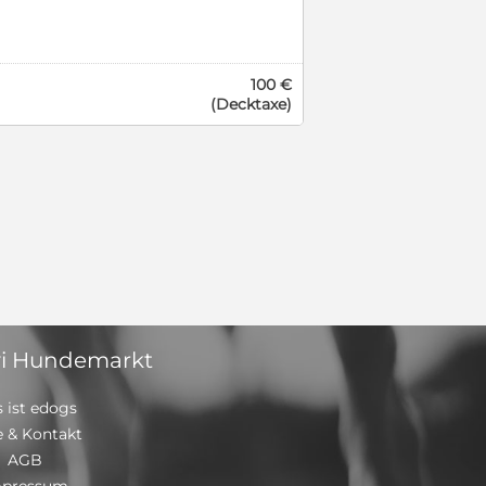
st kein Beller und auch sonst
ehr an seiner Bezugsperson. Es
eschweige denn ein knurren oder
der über alles! Unser Rüde war
100 €
 Würfe von 5-8 Welpen. Bilder
(Decktaxe)
r wichtig, dass unser Charlie
t, die bisher noch keine anderen
 sind stets für Fragen offen und
i Hundemarkt
 ist edogs
e & Kontakt
AGB