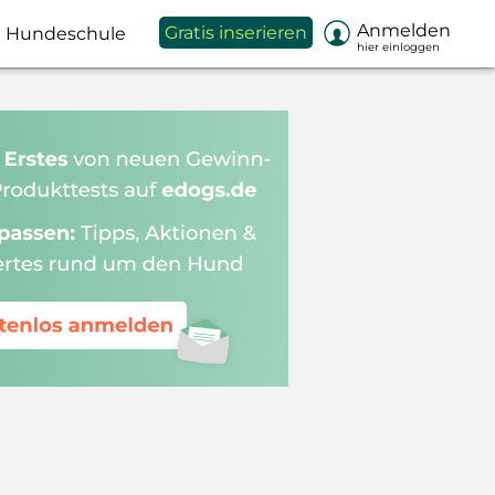

Anmelden
Gratis inserieren
Hundeschule
hier einloggen