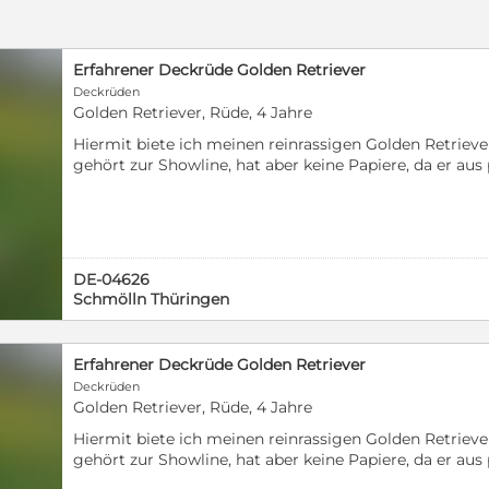
Erfahrener Deckrüde Golden Retriever
Deckrüden
Golden Retriever, Rüde, 4 Jahre
Hiermit biete ich meinen reinrassigen Golden Retrieve
gehört zur Showline, hat aber keine Papiere, da er aus
ist er 3 Jahre alt Sein Charakter ist typisch Goldie. Er
gegenüber jedem sehr aufgeschlossen und freundlich, i
sehr ruhig. Er ist lernwillig, will gefallen und hängt s
gab bisher noch keinen Hund, den er nicht mochte, g
anpöbeln. Zudem ist Charlie Kerngesund und liebt Kin
DE-04626
bislang sehr erfolgreich und brachte uns nur gesunde
Schmölln Thüringen
der Welpen schicke ich gern auf Anfrage Uns ist es se
nur in Kontakt mit gut verträglichen Hündinnen komm
Hunde gebissen haben, einfach aus Schutz für ihn. Wir
Erfahrener Deckrüde Golden Retriever
freuen uns auf eure Nachricht!
Deckrüden
Golden Retriever, Rüde, 4 Jahre
Hiermit biete ich meinen reinrassigen Golden Retrieve
gehört zur Showline, hat aber keine Papiere, da er aus
ist er 3 Jahre alt Sein Charakter ist typisch Goldie. Er