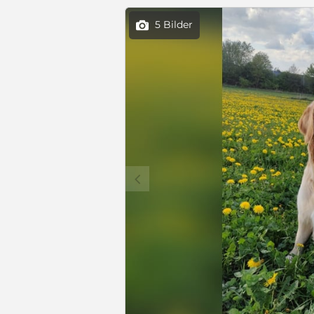
5 Bilder

c