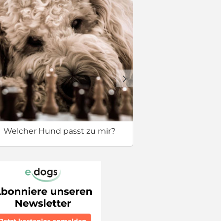
Sicherer 
d
Welcher Hund passt zu mir?