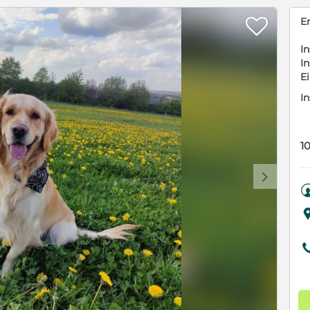

E
In
In
E
In
1
d