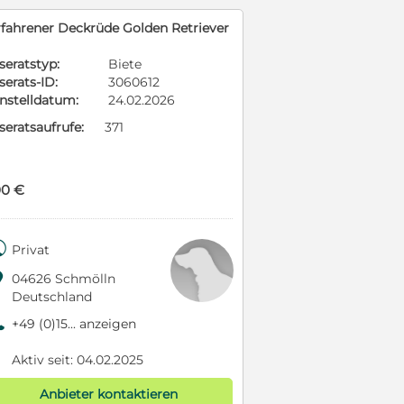
rfahrener Deckrüde Golden Retriever
seratstyp:
Biete
serats-ID:
3060612
instelldatum:
24.02.2026
seratsaufrufe:
371
00 €

Privat

04626 Schmölln
Deutschland
9
+49 (0)15... anzeigen
Aktiv seit: 04.02.2025
Anbieter kontaktieren