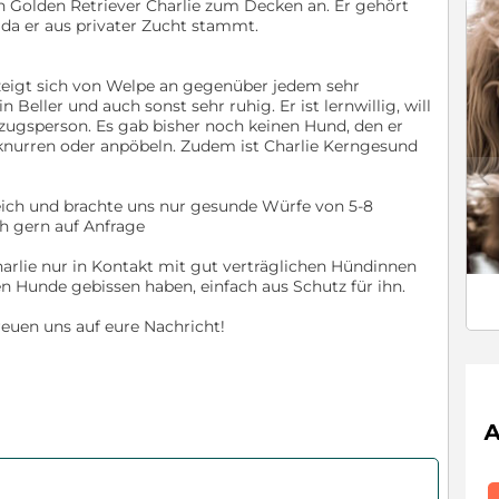
en Golden Retriever Charlie zum Decken an. Er gehört
, da er aus privater Zucht stammt.
r zeigt sich von Welpe an gegenüber jedem sehr
n Beller und auch sonst sehr ruhig. Er ist lernwillig, will
ezugsperson. Es gab bisher noch keinen Hund, den er
knurren oder anpöbeln. Zudem ist Charlie Kerngesund
c
eich und brachte uns nur gesunde Würfe von 5-8
ch gern auf Anfrage
Charlie nur in Kontakt mit gut verträglichen Hündinnen
n Hunde gebissen haben, einfach aus Schutz für ihn.
reuen uns auf eure Nachricht!