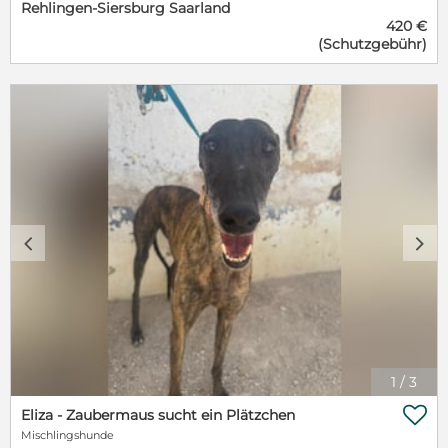
Rehlingen-Siersburg Saarland
entspannt. Ein Traum-Galgo also. Maverik könnte
420 €
auch als Einzelhund vermittelt werden, wenn er
(Schutzgebühr)
genügend Kontakt zu seinen Artgenossen bekommt.
c
d
1
/
3

Eliza - Zaubermaus sucht ein Plätzchen
Mischlingshunde