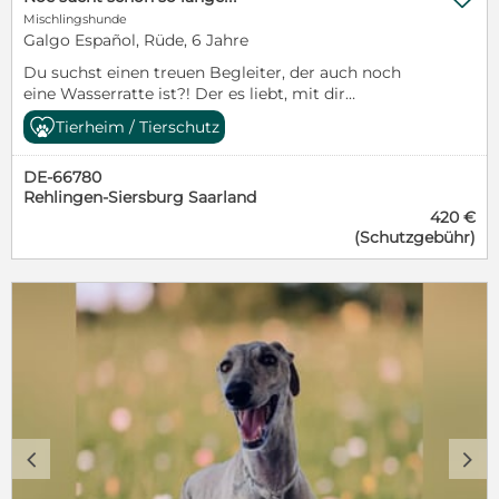
Mischlingshunde
Galgo Español, Rüde, 6 Jahre
Du suchst einen treuen Begleiter, der auch noch
eine Wasserratte ist?! Der es liebt, mit dir
gemeinsam Abenteuer zu erleben und immer gerne
Tierheim / Tierschutz
mir dabei ist? Dann lerne schnell Noe kennen. Er
wartet schon sooo lange im Tierheim und wünscht
DE-66780
sich dringend ein eigenes Zuhause.
Rehlingen-Siersburg Saarland
420 €
(Schutzgebühr)
c
d