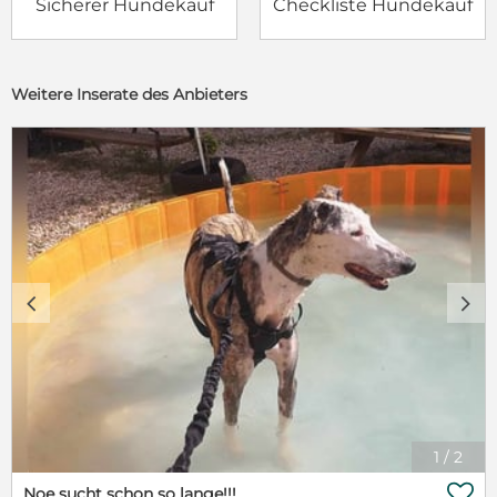
Sicherer Hundekauf
Checkliste Hundekauf
Weitere Inserate des Anbieters
c
d
1
/
2

Noe sucht schon so lange!!!