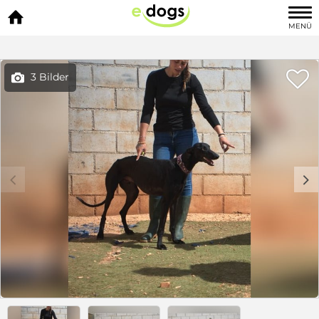

MENÜ

3 Bilder

c
d