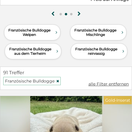
g
h
Französische Bulldogge
Französische Bulldogge
d
d
Welpen
Mischlinge
Französische Bulldogge
Französische Bulldogge
d
d
aus dem Tierheim
reinrassig
91 Treffer
Französische Bulldogge
H
alle Filter entfernen
Gold-Inserat