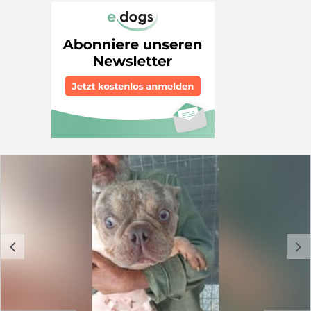
war leider nicht so, wie es für einen Hund sein sollte. Als
ehemalige Vermehrerhündin durfte ich vieles nicht
kennenlernen. Deshalb begegne ich neuen Situationen
manchmal noch vorsichtig und beobachte erst einmal,
bevor ich Vertrauen fasse. Doch in mir steckt eine liebe,
sanfte Hündin, die sich nach Geborgenheit und
Zuneigung sehnt. Mit etwas Geduld und Verständnis
werde ich mich zu einer ganz tollen Begleiterin
entwickeln. Typisch Französische Bulldogge bin ich
sehr menschenbezogen. Habe ich einmal Vertrauen
gefasst, genieße ich jede Streicheleinheit und freue
mich über die Nähe meiner Menschen. Was du wissen
solltest! -ich bin etwas schüchtern, aber nur am Anfang
-ich bin neugierig und lernfreudig. -das Hunde-
Einmaleins muss ich noch lernen (Stubenreinheit,
Kommandos, an der Leine laufen) Typisch Französische
Bulldogge! -anhänglich und sehr menschenbezogen -
fröhliches, ausgeglichenes Wesen -charmant und oft
ein kleiner Clown -intelligent und lernfähig -kann
c
d
manchmal stur sein -liebt Kuscheleinheiten und
Aufmerksamkeit -eignet sich gut als Familienhund -
baut eine enge Bindung zu ihren Menschen auf -
benötigt liebevolle, konsequente Führung Ich wünsche
mir... ein ruhiges, liebevolles Zuhause bei Menschen, die