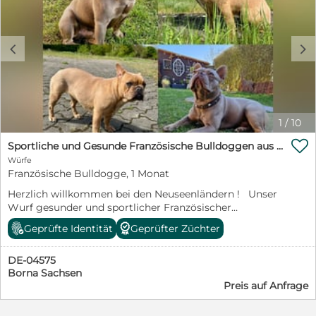
c
d
1
/
10

Sportliche und Gesunde Französische Bulldoggen aus seriöser Familienzucht.
Würfe
Französische Bulldogge, 1 Monat
Herzlich willkommen bei den Neuseenländern ! Unser
Wurf gesunder und sportlicher Französischer
Bulldoggen ist am 16.Juli gelandet sie entwickeln sich
Geprüfte Identität
Geprüfter Züchter
prächtig und wir vergeben nun unsere Termine zum
persönlichen Kennenlernen! Wir bemühen uns eine
DE-04575
absolut transparente und informative Zucht
Borna Sachsen
vorzustellen, da wir der Meinung sind, dass ein seriöser
Preis auf Anfrage
Züchter alles offen darlegen kann und nichts zu
verheimlichen hat. www.Le-Bulldogs.de Beste Grüße