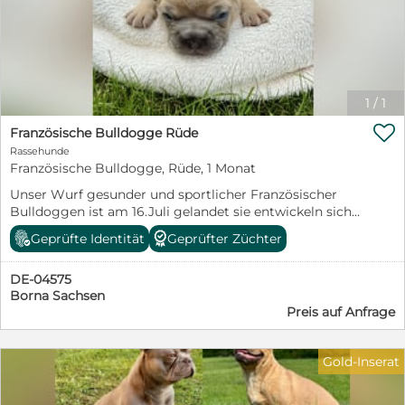
1
/
1

Französische Bulldogge Rüde
Rassehunde
Französische Bulldogge, Rüde, 1 Monat
Unser Wurf gesunder und sportlicher Französischer
Bulldoggen ist am 16.Juli gelandet sie entwickeln sich
prächtig und wir vergeben nun unsere Termine zum
Geprüfte Identität
Geprüfter Züchter
persönlichen Kennenlernen!
DE-04575
Borna Sachsen
Preis auf Anfrage
Gold-Inserat