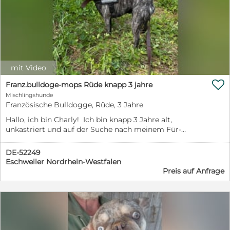
mit Video

Franz.bulldoge-mops Rüde knapp 3 jahre
Mischlingshunde
Französische Bulldogge, Rüde, 3 Jahre
Hallo, ich bin Charly! Ich bin knapp 3 Jahre alt,
unkastriert und auf der Suche nach meinem Für-
immer-Zuhause. Mein Leben war bisher leider etwas
turbulent. Obwohl ich noch so jung bin, hatte ich
DE-52249
bereits drei verschiedene Besitzer. So richtig
Eschweiler Nordrhein-Westfalen
angekommen bin ich bisher nie. Deshalb wünsche ich
Preis auf Anfrage
mir jetzt nichts sehnlicher als Menschen, die mich
lieben, mir Sicherheit geben und mich nie wieder
aufgeben. Ich bin stubenrein und kann auch mal 6–7
Stunden alleine bleiben. Ich fahre gerne Auto, Bus und
Bahn und begleite meine Menschen am liebsten überall
hin. Mit anderen Hunden verstehe ich mich richtig gut.