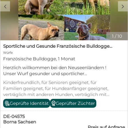
c
d
1
/
10
Sportliche und Gesunde Französische Bulldoggen aus seriöser Familienzucht.
Würfe
Französische Bulldogge, 1 Monat
Herzlich willkommen bei den Neuseenländern !
Unser Wurf gesunder und sportlicher
Französischer Bulldoggen ist am 16.Juli gelandet
Kinderfreundlich, für Senioren geeignet, für
sie entwickeln sich prächtig und wir vergeben nun
Familien geeignet, für Hundeanfänger geeignet,
unsere Termine zum persönlichen Kennenlernen!
verträglich mit anderen Hunden, verträglich mit
Wir bemühen uns eine absolut transparente und
Katzen, geimpft (mind. Pflichtimpfungen),
Geprüfte Identität
Geprüfter Züchter
informative Zucht vorzustellen, da wir der Meinung
entwurmt, gechipt, mit EU-Heimtierausweis,
sind, dass ein seriöser Züchter alles offen darlegen
Tierschutzgesetz §11
kann und nichts zu verheimlichen hat. www.Le-
DE-04575
Bulldogs.de Beste Grüße
Borna Sachsen
Preis auf Anfrage