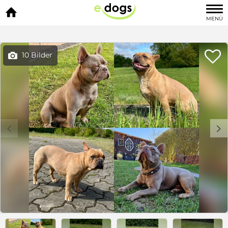

MENÜ

10 Bilder

c
d