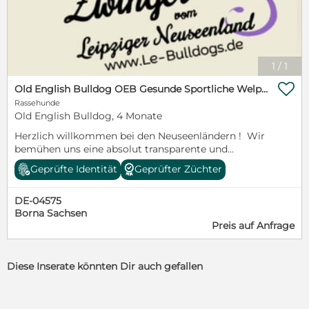
1
/
1

Old English Bulldog OEB Gesunde Sportliche Welpen aus seriöser Familienzucht!
Rassehunde
Old English Bulldog, 4 Monate
Herzlich willkommen bei den Neuseenländern ! Wir
bemühen uns eine absolut transparente und
informative Zucht vorzustellen, da wir der Meinung
Geprüfte Identität
Geprüfter Züchter
sind, dass ein seriöser Züchter alles offen darlegen
kann und nichts zu verheimlichen hat. www.Le-
DE-04575
Bulldogs.de Bitte nehmt euch die Zeit zum lesen!!!
Borna Sachsen
Beste Grüße euere Le-Bulldogs.de
Preis auf Anfrage
Diese Inserate könnten Dir auch gefallen