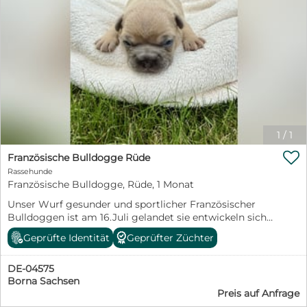
1
/
1

Französische Bulldogge Rüde
Rassehunde
Französische Bulldogge, Rüde, 1 Monat
Unser Wurf gesunder und sportlicher Französischer
Bulldoggen ist am 16.Juli gelandet sie entwickeln sich
prächtig und wir vergeben nun unsere Termine zum
Geprüfte Identität
Geprüfter Züchter
persönlichen Kennenlernen!
DE-04575
Borna Sachsen
Preis auf Anfrage