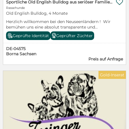

Sportliche Old English Bulldog aus seriöser Familienzucht
Rassehunde
Old English Bulldog, 4 Monate
Herzlich willkommen bei den Neuseenländern ! Wir
bemühen uns eine absolut transparente und
informative Zucht vorzustellen, da wir der Meinung
Geprüfte Identität
Geprüfter Züchter
sind, dass ein seriöser Züchter alles offen darlegen
kann und nichts zu verheimlichen hat. www.Le-
DE-04575
Bulldogs.de Bitte nehmt euch die Zeit zum lesen!!!
Borna Sachsen
Beste Grüße euere Le-Bulldogs.de
Preis auf Anfrage
Gold-Inserat