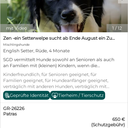
mit Video
1
/
12
Zen -ein Setterwelpe sucht ab Ende August ein Zuhause
Mischlingshunde
English Setter, Rüde, 4 Monate
SGD vermittelt Hunde sowohl an Senioren als auch
an Familien mit (kleinen) Kindern, wenn die
Rahmenbedingungen passen. Wir vermitteln
Kinderfreundlich, für Senioren geeignet, für
sowohl nach Österreich und in die Schweiz.
Familien geeignet, für Hundeanfänger geeignet,
https://www.facebook.com/profile.php?
verträglich mit anderen Hunden, verträglich mit
id=61557493355524
Katzen, geimpft (mind. Pflichtimpfungen),
Geprüfte Identität
Tierheim / Tierschutz
https://www.instagram.com/grshelter2025/ Zen ist
entwurmt, gechipt, mit EU-Heimtierausweis, aus
der letzte von drei Setterwelpen, die in einer
dem Tierheim, Welpenwurf, Tierschutzgesetz §11
unzugänglichen Gegend in Patras geborgen
GR-26226
wurden. SGD wurde gebeten, sie aufzunehmen.
Patras
650 €
Nach der tierärztlichen Untersuchung, bei der sie
(Schutzgebühr)
geimpft und gegen Parasiten behandelt wurden,