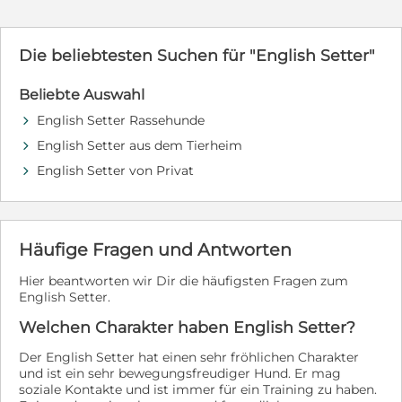
gechipt, auf Leishmaniose getestet und besitzt einen
g.schwalbe@stray-ev.de Hier finden Sie Fionas Beitrag
EU-Heimtierausweis Hundeanfrage Wenn Sie an dem
auf unser Homepage: https://stray-einsame-
Hund interessiert sind und ihm ein neues Zuhause
vierbeiner.de/huendinnen-hunde/fiona/ ...und hier noch
Die beliebtesten Suchen für "English Setter"
bieten möchten, füllen Sie bitte das nachfolgende
zwei weitere Videos von Fiona beim Leinentraining:
Formular aus. Ihre Anfrage werden wir kurzfristig
https://youtu.be/6WJBFHmuAps?
beantworten. Sollten Sie vorher Fragen haben, rufen Sie
Beliebte Auswahl
si=gkhqQL_zxDvnGNyP https://youtu.be/4k6XmTph1V4?
uns einfach an. Ansprechpartner Verena Kosel Handy:
si=dQJESnnt8EumcduZ
English Setter Rassehunde
d
0177 / 4637967 verenakosel@tierschutz-lemuria.de Die
Schutzgebühr beträgt 495€ zzgl. Transportkosten
English Setter aus dem Tierheim
d
80€-170€
English Setter von Privat
d
Häufige Fragen und Antworten
Hier beantworten wir Dir die häufigsten Fragen zum
English Setter.
Welchen Charakter haben English Setter?
Der English Setter hat einen sehr fröhlichen Charakter
und ist ein sehr bewegungsfreudiger Hund. Er mag
soziale Kontakte und ist immer für ein Training zu haben.