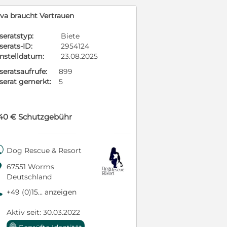
iva braucht Vertrauen
seratstyp:
Biete
serats-ID:
2954124
instelldatum:
23.08.2025
seratsaufrufe:
899
nserat gemerkt:
5
40 € Schutzgebühr

Dog Rescue & Resort

67551 Worms
Deutschland
9
+49 (0)15... anzeigen
Aktiv seit: 30.03.2022