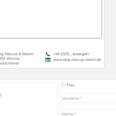
g Rescue & Resort
+49 (0)15... anzeigen
9
7551 Worms
www.dog-rescue-resort.de
,
utschland
Frau