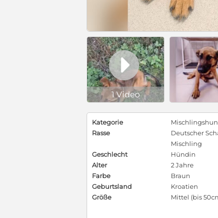

1 Video
Kategorie
Mischlingshu
Rasse
Deutscher Sch
Mischling
Geschlecht
Hündin
Alter
2 Jahre
Farbe
Braun
Geburtsland
Kroatien
Größe
Mittel (bis 50c