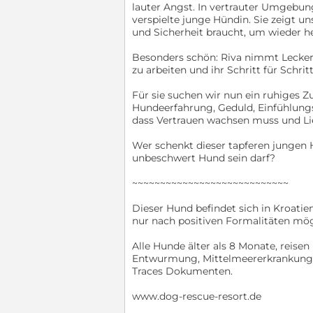
lauter Angst. In vertrauter Umgebung,
verspielte junge Hündin. Sie zeigt uns
und Sicherheit braucht, um wieder
Besonders schön: Riva nimmt Leckerc
zu arbeiten und ihr Schritt für Schrit
Für sie suchen wir nun ein ruhiges 
Hundeerfahrung, Geduld, Einfühlung
dass Vertrauen wachsen muss und Li
Wer schenkt dieser tapferen jungen H
unbeschwert Hund sein darf?
~~~~~~~~~~~~~~~~~~~~~~~~~~~~
Dieser Hund befindet sich in Kroatie
nur nach positiven Formalitäten mö
Alle Hunde älter als 8 Monate, reis
Entwurmung, Mittelmeererkrankungen 
Traces Dokumenten.
www.dog-rescue-resort.de