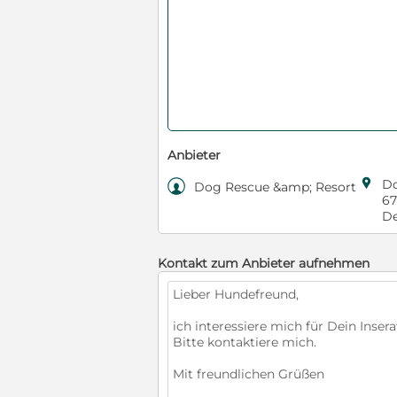
Anbieter

Do

Dog Rescue &amp; Resort
6
De
Kontakt zum Anbieter aufnehmen