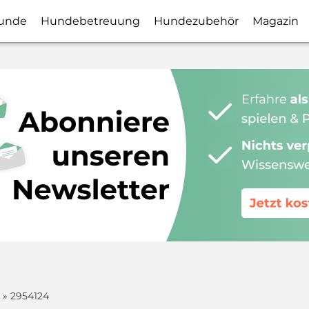
unde
Hundebetreuung
Hundezubehör
Magazin
» 2954124