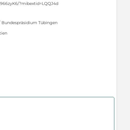
Ad966zyK6/?mibextid=LQQJ4d
s / Bundespräsidium Tübingen
tien