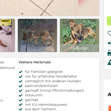
+5 Bilder
Weitere Merkmale
nde
äferhund
für Familien geeignet
nur für erfahrene Hundehalter
verträglich mit anderen Hunden
kastriert/sterilisiert
geimpft (mind. Pflichtimpfungen)
entwurmt
gechipt
m)
mit EU-Heimtierausweis
aus dem Tierheim