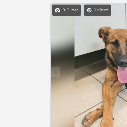
9 Bilder
1 Video


c