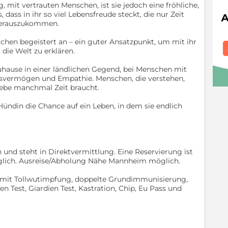
 mit vertrauten Menschen, ist sie jedoch eine fröhliche,
, dass in ihr so viel Lebensfreude steckt, die nur Zeit
 herauszukommen.
hen begeistert an – ein guter Ansatzpunkt, um mit ihr
t die Welt zu erklären.
Zuhause in einer ländlichen Gegend, bei Menschen mit
svermögen und Empathie. Menschen, die verstehen,
ebe manchmal Zeit braucht.
ündin die Chance auf ein Leben, in dem sie endlich
n und steht in Direktvermittlung. Eine Reservierung ist
glich. Ausreise/Abholung Nähe Mannheim möglich.
en mit Tollwutimpfung, doppelte Grundimmunisierung,
Test, Giardien Test, Kastration, Chip, Eu Pass und