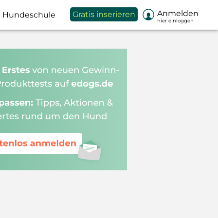

Anmelden
Gratis inserieren
Hundeschule
hier einloggen