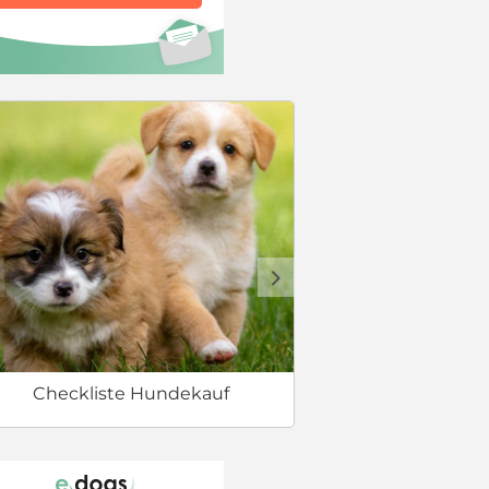
Welcher Hund 
d
Checkliste Hundekauf