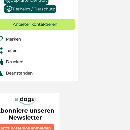
Geprüfte Identität
Tierheim / Tierschutz
Anbieter kontaktieren

Merken

Teilen

Drucken
r
Beanstanden