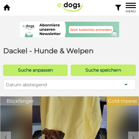


MENÜ
Dackel - Hunde & Welpen
Suche anpassen
Suche speichern
Datum absteigend
Blickfänger
Gold-Inserat
c
d