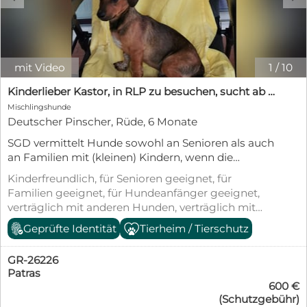
mit Video
1
/
10
Kinderlieber Kastor, in RLP zu besuchen, sucht ab sofort ein Zuhause
Mischlingshunde
Deutscher Pinscher, Rüde, 6 Monate
SGD vermittelt Hunde sowohl an Senioren als auch
an Familien mit (kleinen) Kindern, wenn die
Rahmenbedingungen passen. Nicht nur für
Kinderfreundlich, für Senioren geeignet, für
Seniorinnen und Senioren ist ein verlässliches
Familien geeignet, für Hundeanfänger geeignet,
Backup Pflicht. Es muss im Vorfeld geklärt sein,
verträglich mit anderen Hunden, verträglich mit
wer den Hund zuverlässig versorgt, falls
Katzen, geimpft (mind. Pflichtimpfungen),
Geprüfte Identität
Tierheim / Tierschutz
Unterstützung nötig wird oder ein Ausfall entsteht.
entwurmt, gechipt, mit EU-Heimtierausweis, aus
Wir beraten Sie vor der Adoption und sind auch
dem Tierheim, Welpenwurf, Stubenrein,
danach für Sie da. Die beiden kleinen Juniorhunde
GR-26226
Tierschutzgesetz §11
wurden am belebten Strand von Patras ausgesetzt.
Patras
600 €
Wir wurden darum gebeten sie aufzunehmen. Nun
(Schutzgebühr)
sind sie geimpft, entwurmt und gegen äußere