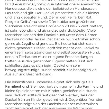
FCI (Fédération Cynologique Internationale) anerkannte
Hunderasse, die als eine der beliebtesten Hunderassen
Deutschland gilt. Der Dackel präsentiert sich als kleiner
und lang gebauter Hund. Der in den Fellfarben Rot,
Rotgelb, Gelb,Grau sowie Dürrlaubfarben gezüchtete
Vierbeiner erreicht eine Größe von 20 bis 26 Zentimetern,
ist sehr lebendig und ab und zu sehr dickköpfig. Viele
Menschen kennen den Dackel auch unter dem Namen
Dachshund oder Teckel. Der Dackel wurde früher schon
gerne als
Jagdhund
genutzt. Bis heute hat sich daran
nichts geändert. Dieser Jagdtrieb macht den Dackel zu
einem sehr selbstständigen und selbstbewussten Hund,
denn in Tierbauten muss er eigene Entscheidungen
treffen. Aus den genannten Eigenschaften lässt sich
schließen, dass es sich beim Dackel um sehr
bewegungsfreudige Hunde handelt. Sie benötigen viel
Auslauf und Beschäftigung.
Die lebensfrohe Hunderasse eignet sich sehr gut als
Familienhund
. Sie integriert sich gerne in die Familie und
kleine Spieleinheiten mit Kindern genießen die Hunde
sehr. Jedoch sollte darauf geachtet werden, dass der
Dackel früh an Kinder gewöhnt wird. Gegenüber fremden
Menschen zeigt sich der Dachshund eher misstrauisch.
Trotzdem eignet sich der Vierbeiner als Wach- oder