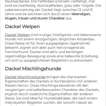
Rauhaardackel. Die Fellfarben sind sehr vielfältigt, mal
gesunken ist und wir weder "Unfallwelpen" noch
sind sie zweifarbig, düürlaubfarben, grau oder rotgelb. Die
Krankheiten wie Mammatumore oder Prostatakrebs
Lebenserwartung der Dackel liegt zwischen 12 und 15
forcieren möchten, behalten wir uns vor, für Welpen
Jahre und sie zeichnen sich durch einen
lebendigen,
eine Kastrationskaution zu erheben. Diese beträgt für
klugen, treuen und sturen Charakter
aus.
Rüden 300 € und für Hündinnen 450 €. Dieses Geld ist
Dackel Welpen
zusammen mit der normalen Schutzgebühr zu
überweisen und wird bei Kastrationsnachweis vom
Dackel Welpen
sind mutige, intelligente und liebenswerte
Tierarzt, also Rechnung mit Chipnummer, sofort an den
Hunde mit einem einzigartigen, länglichen Körperbau.
Adoptanten zurück überwiesen. Über einen Besuch auf
Diese Rasse ist für ihren ausgeprägten Jagdinstinkt
unserer Homepage, würden wir uns freuen:
bekannt, eignet sich aber auch hervorragend als
https://www.pfotenhilfe-sauerland.de/
Familienhund. Dackel sind aktiv und benötigen
regelmäßige Bewegung sowie eine liebevolle Erziehung,
um sich zu ausgeglichenen Begleitern zu entwickeln.
Dackel Mischlingshunde
Dackel Mischlingshunde
bringen die charmanten
Eigenschaften des Dackels in Kombination mit anderen
Rassen hervor. Diese Mischlinge bewahren oft den
neugierigen und selbstbewussten Charakter des Dackels,
ergänzt durch zusätzliche Eigenschaften der anderen
Rasse. Sie sind ideal für Hundeliebhaber, die nach einem
individuellen Begleiter suchen, der sowohl robust als