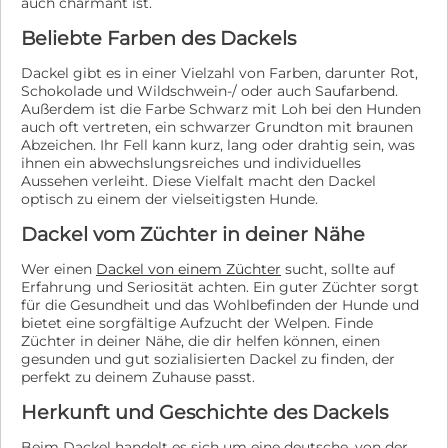
auch charmant ist.
Beliebte Farben des Dackels
Dackel gibt es in einer Vielzahl von Farben, darunter Rot,
Schokolade und Wildschwein-/ oder auch Saufarbend.
Außerdem ist die Farbe Schwarz mit Loh bei den Hunden
auch oft vertreten, ein schwarzer Grundton mit braunen
Abzeichen. Ihr Fell kann kurz, lang oder drahtig sein, was
ihnen ein abwechslungsreiches und individuelles
Aussehen verleiht. Diese Vielfalt macht den Dackel
optisch zu einem der vielseitigsten Hunde.
Dackel vom Züchter in deiner Nähe
Wer einen
Dackel von einem Züchter
sucht, sollte auf
Erfahrung und Seriosität achten. Ein guter Züchter sorgt
für die Gesundheit und das Wohlbefinden der Hunde und
bietet eine sorgfältige Aufzucht der Welpen. Finde
Züchter in deiner Nähe, die dir helfen können, einen
gesunden und gut sozialisierten Dackel zu finden, der
perfekt zu deinem Zuhause passt.
Herkunft und Geschichte des Dackels
Beim Dackel handelt es sich um eine deutsche, von der