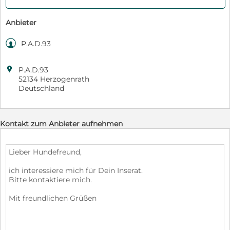
Anbieter

P.A.D.93

P.A.D.93
52134 Herzogenrath
Deutschland
Kontakt zum Anbieter aufnehmen