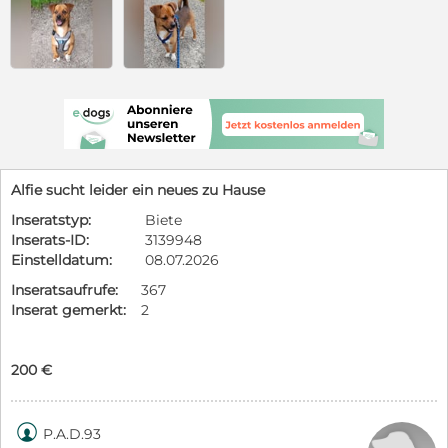
Alfie sucht leider ein neues zu Hause
Inseratstyp:
Biete
Inserats-ID:
3139948
Einstelldatum:
08.07.2026
Inseratsaufrufe:
367
Inserat gemerkt:
2
200 €

P.A.D.93