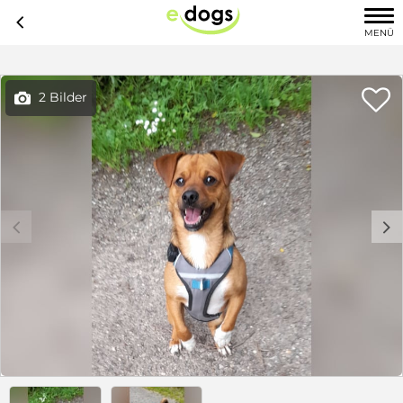
c
MENÜ

2 Bilder

c
d