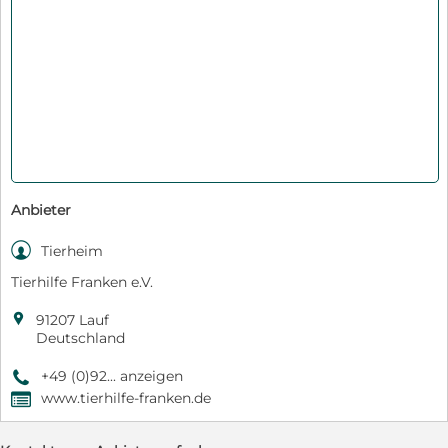
Anbieter

Tierheim
Tierhilfe Franken e.V.

91207 Lauf
Deutschland
+49 (0)92... anzeigen
9
www.tierhilfe-franken.de
,