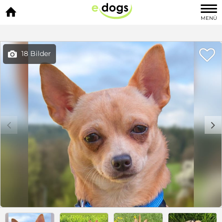

MENÜ

18 Bilder

c
d