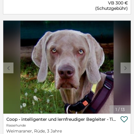
VB 300 €
verschmust ist und auch brav an der Leine geht.
(Schutzgebühr)
Gino spielt gerne mit anderen Hunden. Agility, bzw.
Hundesport würde ihm sicher Spaß machen, ein
reiner Befehlsempfänger ist Gino nicht. Aber: Gino
hat eine Vorgeschichte, die ihn gelehrt hat, dass es
nicht alle Menschen gut mit ihm meinen. Deshalb
sollte sein neuer Besitzer jemand mit
Hundeverstand und stabil sein und ihm mit Geduld
die nötige Zeit lassen, Vertrauen zu fassen und an die
Liebe seiner Menschen zu glauben. Futter und auch
manche Spielsachen sieht er als seinen persönlichen
Besitz an und würde es auch verteidigen. Deshalb
c
d
sollten in seinem neuen Zuhause keine Kinder oder
andere Hunde vorhanden sein. Kontakt: Carmen
Baur (Vorsitzende) 0171-5307237
1
/
13

Coop - intelligenter und lernfreudiger Begleiter - Tierhilfe Franken e.V.
Rassehunde
Weimaraner, Rüde, 3 Jahre