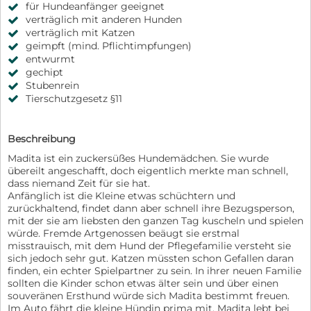
für Hundeanfänger geeignet
verträglich mit anderen Hunden
verträglich mit Katzen
geimpft (mind. Pflichtimpfungen)
entwurmt
gechipt
Stubenrein
Tierschutzgesetz §11
Beschreibung
Madita ist ein zuckersüßes Hundemädchen. Sie wurde
übereilt angeschafft, doch eigentlich merkte man schnell,
dass niemand Zeit für sie hat.
Anfänglich ist die Kleine etwas schüchtern und
zurückhaltend, findet dann aber schnell ihre Bezugsperson,
mit der sie am liebsten den ganzen Tag kuscheln und spielen
würde. Fremde Artgenossen beäugt sie erstmal
misstrauisch, mit dem Hund der Pflegefamilie versteht sie
sich jedoch sehr gut. Katzen müssten schon Gefallen daran
finden, ein echter Spielpartner zu sein. In ihrer neuen Familie
sollten die Kinder schon etwas älter sein und über einen
souveränen Ersthund würde sich Madita bestimmt freuen.
Im Auto fährt die kleine Hündin prima mit. Madita lebt bei