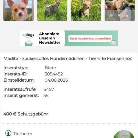
+14 Bilder
Madita - zuckersüßes Hundemädchen - Tierhilfe Franken e.V.
Inseratstyp:
Biete
Inserats-ID:
3054452
Einstelldatum:
04.08.2026
Inseratsaufrufe:
6457
Inserat gemerkt:
55
400 € Schutzgebühr

Tierheim