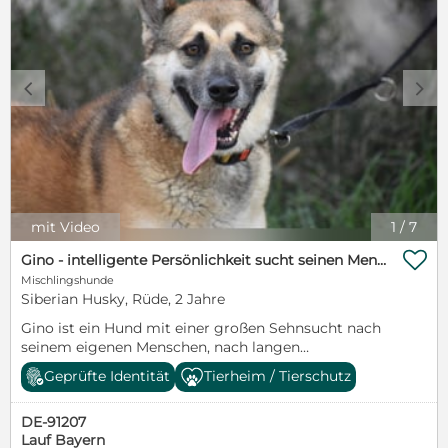
c
d
mit Video
1
/
7

Gino - intelligente Persönlichkeit sucht seinen Menschen - Tierhilfe Franken e.V.
Mischlingshunde
Siberian Husky, Rüde, 2 Jahre
Gino ist ein Hund mit einer großen Sehnsucht nach
seinem eigenen Menschen, nach langen
Spaziergängen, Spielen und Abenteuer. Er ist eine
Geprüfte Identität
Tierheim / Tierschutz
Persönlichkeit, sehr intelligent und arbeitet gerne
mit seiner Vertrauensperson zusammen. Er will
DE-91207
gefallen. Wenn man ihm liebevoll und respektvoll
Lauf Bayern
begegnet, bekommt man einen Schatz, der