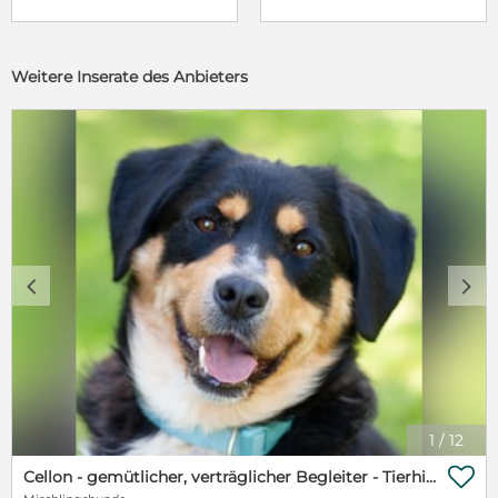
Weitere Inserate des Anbieters
c
d
1
/
12

Cellon - gemütlicher, verträglicher Begleiter - Tierhilfe Franken e.V.