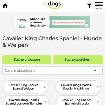


MENÜ
Cavalier King Charles Spaniel - Hunde
& Welpen
Suche anpassen
Suche speichern
Datum absteigend
Cavalier King Charles
Cavalier King Charles
d
d
Spaniel Welpen
Spaniel Mischlinge
Cavalier King Charles
Cavalier King Charles
d
d
Spaniel aus dem Tierheim
Spaniel reinrassig