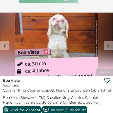
Bhaji wurde ein vergrößertes Herz festgestellt. Daher
Das Tier befindet sich aktuell in einem Tierheim im
bekommt er Cardisure. Wenn du an Bhaji interessiert
Ausland. Von da aus reist es mit Microchip versehen,
bist, füll gerne unsere Adoptanten-Checkliste aus,
geimpft, entwurmt und wenn das entsprechende Alter
damit deine Bewerbung berücksichtigt werden kann.
erreicht ist kastriert in sein neue Zuhause. **Die
Das Formular findest du hier: https://herzenshunde-
Schutzgebühr bei Hunden bis 7 Jahren beträgt 330€
hessen.de/adoption/checkliste Möchtest du dich für
zzgl. Transportkosten.** ** Die Schutzgebühr bei Hunden
Bhaji als Pflegestelle anbieten? Dann füll bitte unsere
ab 7 Jahren beträgt 250€ zzgl. Transportkosten.** **Alle
Pflegestellen-Checkliste aus. Das Formular findest du
unsere Hunde ab 1 Jahr werden auf Reisekrankheiten
hier: https://herzenshunde-
getestet.** **Alle unsere Hunde reisen mit angepasstem
hessen.de/pflegestelle/checkliste Bei weiteren Fragen
c
d
Sicherheitsgeschirr** **Danke das Sie einem Hund aus
wende dich bitte an: Lea Lea@HerzensHunde-
dem Tierschutz ein Zuhause schenken. **
Hessen.de
1
/
6

Boa Vista
Rassehunde
Cavalier King Charles Spaniel, Hündin, Erwachsen (ab 3 Jahre)
Boa Vista Slowakei (ZM) Cavalier King Charles Spaniel
Hündin ca. 4 Jahre ca. 30-35 cm 6 kg Geimpft, gechipt,
kastriert, entwurmt, mit Heimtierpass ausgestattet
Geprüfte Identität
Tierheim / Tierschutz
Boa Vista ist eine weitere Hündin aus der größten