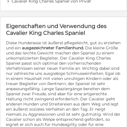
hessen.de/pflegestelle/checkliste Bei weiteren Fragen
Cavalier King Charles Spaniel von Privat
d
wende dich bitte an: Lea Lea@HerzensHunde-
Hessen.de
Eigenschaften und Verwendung des
Cavalier King Charles Spaniel
Diese Hunderasse ist äußerst pflegeleicht, gut zu erziehen
und ein
ausgezeichneter Familienhund.
Die kleine Größe
und das leichte Gewicht machen den Spaniel zu einem
unkomplizierten Begleiter. Der Cavalier King Charles
Spaniel passt sich optimal den vorherrschenden
Verhältnissen seiner neuer Familie an. Wichtig dabei sind
nur zahlreiche uns ausgiebige Schmuseeinheiten. Egal ob
in einem Haushalt mit vielen unruhigen Kindern oder als
treuer Begleiter von Rentnern, der Spaniel ist sehr
anpassungsfähig. Lange Spaziergänge bereiten dem
Spaniel zwar Freude, sind aber für eine artgerechte
Haltung nicht zwingend erforderlich. Der Cavalier geht
anderen Hunden und Streitereien aus dem Weg und legt
ein äußerst soziales Verhalten an den Tag. Er neigt
niemals zu Aggressionen und ist sehr gutmütig. Wird der
Cavalier schon als Welpe entsprechend gefördert, so
eignet er sich auch für Hundeagility oder für eine