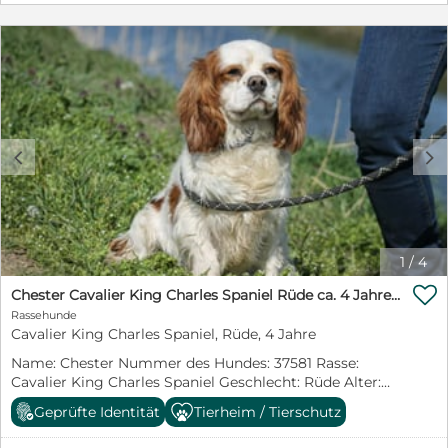
braucht Zeit, um Vertrauen zu fassen. Er kann bereits
alleine bleiben, lebt aktuell mit einer Hündin zusammen
und kennt erste Grundkommandos. Dennoch muss er
noch einiges lernen und braucht liebevolle Führung.
Unsere Hündin mit der er zusammen lebt hat einen
ganz anderen Charakter und leidet zusätzlich an einer
chronischen Darmentzündung, weshalb sie viel Ruhe
braucht. Wir hatten gehofft, dass sie durch ihn mehr
c
d
Freude und Aktivität bekommt, aber im Alltag ist er für
sie eher zusätzlicher Stress. Er ist extrem kinderlieb &
absolut verkuschelt. Hier lebt er mit einem 7 jährigen
Kind und einem Baby 2 Monate alt zusammen! :) Nur in
verantwortungsbewusste Hände abzugeben.
1
/
4

Chester Cavalier King Charles Spaniel Rüde ca. 4 Jahre alt in Ungarn
Rassehunde
Cavalier King Charles Spaniel, Rüde, 4 Jahre
Name: Chester Nummer des Hundes: 37581 Rasse:
Cavalier King Charles Spaniel Geschlecht: Rüde Alter:
ca. 4 Jahre Größe: ca. 30-35 cm Aufenthaltsort:
Geprüfte Identität
Tierheim / Tierschutz
Tierheim Karcag Aufenthaltsland: Ungarn Darf reisen
nach: Deutschland, Schweiz Status: Sucht ein Zuhause