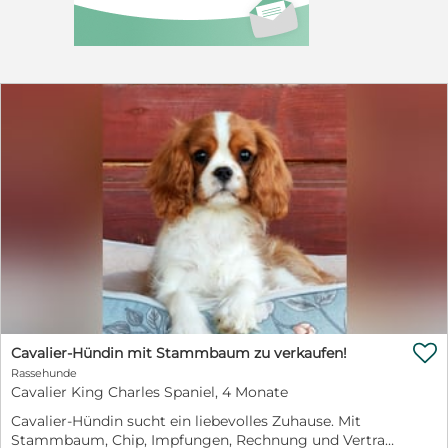
Infos zur Vermittlung: Ich komme geimpft, gechippt &
mit EU-Heimtierausweis. Mit einem Schutzvertrag,
einem Unkostenbeitrag von 520 Euro und ein
Sicherheitsgeschirr von 20 Euro, ziehe ich bei dir
Zuhause ein Vielleicht bist genau du der Mensch, der
meiner Geschichte ein glückliches Ende schenkt. Deine
Collie

Cavalier-Hündin mit Stammbaum zu verkaufen!
Rassehunde
Cavalier King Charles Spaniel, 4 Monate
Cavalier-Hündin sucht ein liebevolles Zuhause. Mit
Stammbaum, Chip, Impfungen, Rechnung und Vertrag