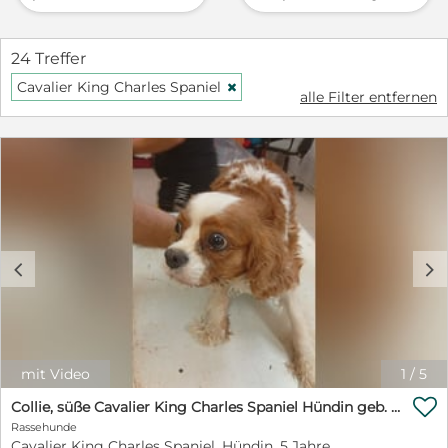
24 Treffer
Cavalier King Charles Spaniel
H
alle Filter entfernen
c
d
mit Video
1
/
5

Collie, süße Cavalier King Charles Spaniel Hündin geb. 12/2021
Rassehunde
Cavalier King Charles Spaniel, Hündin, 5 Jahre