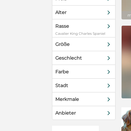
d
Alter
m
d
Rasse
Cavalier King Charles Spaniel
d
Größe
d
Geschlecht
d
Farbe
d
Stadt
d
Merkmale
d
Anbieter