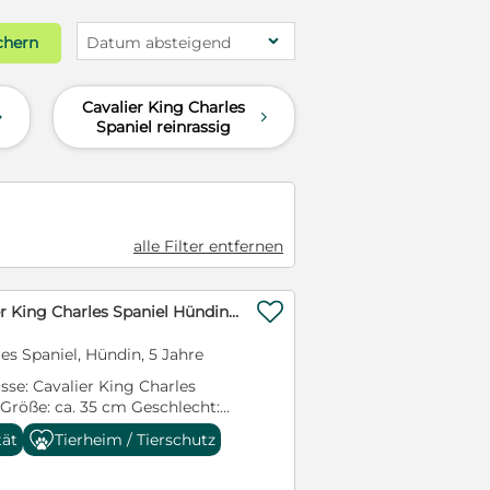
chern
Datum absteigend
Cavalier King Charles
d
d
Spaniel reinrassig
alle Filter entfernen

Collie, süße Cavalier King Charles Spaniel Hündin geb. 12/2021
es Spaniel, Hündin, 5 Jahre
sse: Cavalier King Charles
 Größe: ca. 35 cm Geschlecht:
 Farbe: Blenheim Aufenthaltsort
tät
Tierheim / Tierschutz
 Kontakt: 0176-21066556 •
-grenzenlos.de Darf ich mich