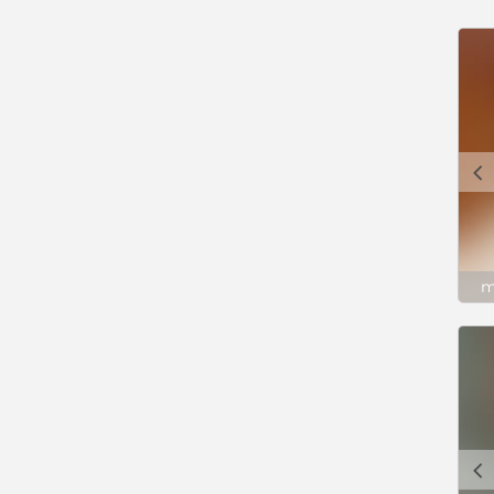
c
m
c