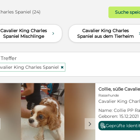
harles Spaniel (24)
Suche spei
Cavalier King Charles
Cavalier King Charles
d
Spaniel Mischlinge
Spaniel aus dem Tierheim
 Treffer
valier King Charles Spaniel
H
Rassehunde
Cavalier King Charl
Name: Collie PP Ra
Geboren: 15.12.2021
weiblich, kastriert
d
Geprüfte Identi
: Tierheim, Ungarn
info@pfotenglueck