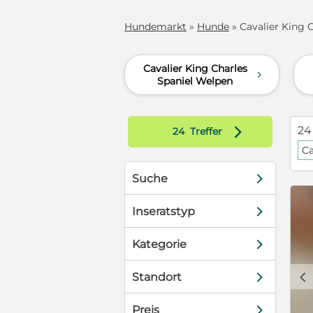
Hundemarkt
»
Hunde
» Cavalier King C
Cavalier King Charles
d
Spaniel Welpen
d
24
24
Treffer
Ca
d
Suche
d
Inseratstyp
d
Kategorie
c
d
Standort
d
Preis