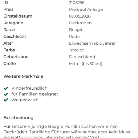
ID
3103256
Preis
Preis auf Anfrage
Einstelldatum
09.05.2026
Kategorie
Deckrüden
Rasse
Beagle
Geschlecht
Rüde
Alter
Erwachsen (ab 3 Jahre)
Farbe
Tricolor
Geburtsland
Deutschland
Größe
Mittel (bis 50cm)
Weitere Merkmale
Kinderfreundlich
für Familien geeignet
Welpenwurf
Beschreibung
Für unsere 4 jährige Beagle Hündin suchen wir einen
Deckrüden. Jagdliche Führung wäre schön, aber kein Muss.
Sie Hatte vor zwei Jahren bereits einen Wurf.