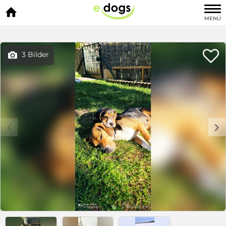

MENÜ

3 Bilder

c
d