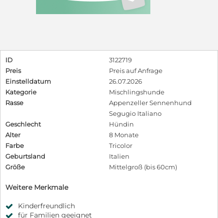
ID
3122719
Preis
Preis auf Anfrage
Einstelldatum
26.07.2026
Kategorie
Mischlingshunde
Rasse
Appenzeller Sennenhund
Segugio Italiano
Geschlecht
Hündin
Alter
8 Monate
Farbe
Tricolor
Geburtsland
Italien
Größe
Mittelgroß (bis 60cm)
Weitere Merkmale
Kinderfreundlich
für Familien geeignet