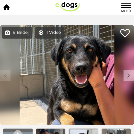

MENÜ

9 Bilder
1 Video


c
d
