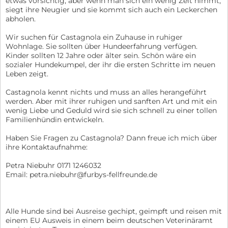
etwas vorsichtig, aber wenn man sich ein wenig Zeit nimmt,
siegt ihre Neugier und sie kommt sich auch ein Leckerchen
abholen.
Wir suchen für Castagnola ein Zuhause in ruhiger
Wohnlage. Sie sollten über Hundeerfahrung verfügen.
Kinder sollten 12 Jahre oder älter sein. Schön wäre ein
sozialer Hundekumpel, der ihr die ersten Schritte im neuen
Leben zeigt.
Castagnola kennt nichts und muss an alles herangeführt
werden. Aber mit ihrer ruhigen und sanften Art und mit ein
wenig Liebe und Geduld wird sie sich schnell zu einer tollen
Familienhündin entwickeln.
Haben Sie Fragen zu Castagnola? Dann freue ich mich über
ihre Kontaktaufnahme:
Petra Niebuhr 0171 1246032
Email: petra.niebuhr@furbys-fellfreunde.de
Alle Hunde sind bei Ausreise gechipt, geimpft und reisen mit
einem EU Ausweis in einem beim deutschen Veterinäramt