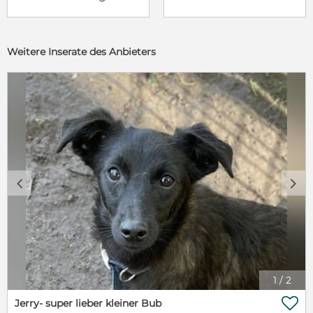
Weitere Inserate des Anbieters
c
d
1
/
2

Jerry- super lieber kleiner Bub