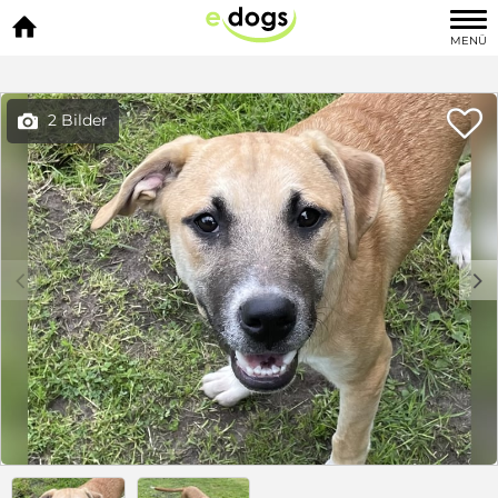

MENÜ

2 Bilder

c
d