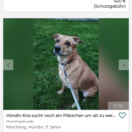
420 €
dieser Fellnase ein Zuhause geben möchtet füllt
(Schutzgebühr)
einfach unter folgendem Link unsere Selbstauskunft
aus. http://www.xn--herzfrvielepfoten-
62b.com/Selbstauskunft.php Kontakt:
https://www.facebook.com/HerzfuervielePfotenInternational
ref=br_rs Email: herzfuervielepfoten@e.mail.de
Unsere Hunde werden nur nach positiver
Vorkontrolle, gegen eine Schutzgebühr, mit
Schutzvertrag vermittelt. Für die Interessenten aus
der Schweiz gilt: Abholung in Deutschland KEINE
Vermittlung nach Österreich wegen der dort
geltenden Gesetze Die Tiere haben alle Impfungen,
c
d
Chip, EU-Pass, Entwurmung, Entflohung, Test auf
Parvo, Staupe. Wir lassen ab dem 6. Monat den
SNAP® 4Dx (siehe Bsp Laboklin, Reiseprofil
Bulgarien, Rumänien) testen, dieser beinhaltet Test
auf Borreliose, Anaplasmose, Ehrlichiose und
Dirofilariose. Weitere Test, wie z.B. auf Leishmaniose
oder Hepatozoon können gerne auf Anfrage gegen
1
/
12
Mehrpreis vorgenommen werden.

Hündin Kira sucht noch ein Plätzchen um alt zu werden
Mischlingshunde
Mischling, Hündin, 11 Jahre