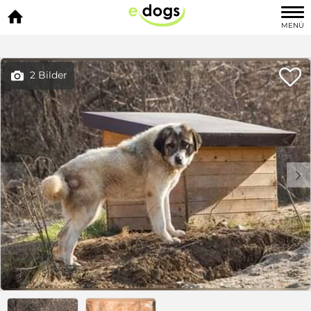

MENÜ

2 Bilder

c
d