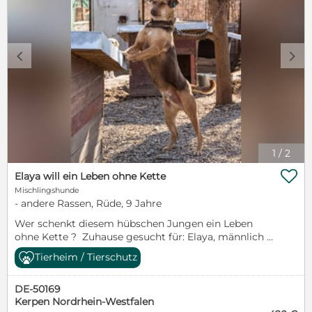
c
d
1
/
2

Elaya will ein Leben ohne Kette
Mischlingshunde
- andere Rassen, Rüde, 9 Jahre
Wer schenkt diesem hübschen Jungen ein Leben
ohne Kette ? Zuhause gesucht für: Elaya, männlich
Betreuung Deutschland: Martina Jacobsen, Jennifer
Tierheim / Tierschutz
Glaß, TS/ LM Alter: geb.: geb. 06/2017 Endgröße:
ca.50 cm Kastriert: ja Handicaps:nein Verträglich
DE-50169
mit: Kinder: ja Hunden: nach Sympathie Katzen:
Kerpen Nordrhein-Westfalen
nicht bekannt Charaktereigenschaften: Wenn ihr,