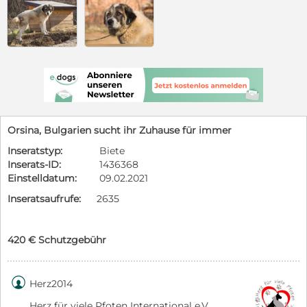
Orsina, Bulgarien sucht ihr Zuhause für immer
Inseratstyp:
Biete
Inserats-ID:
1436368
Einstelldatum:
09.02.2021
Inseratsaufrufe:
2635
420 € Schutzgebühr

Herz2014
Herz für viele Pfoten International e.V.