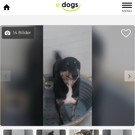

MENÜ

14 Bilder

c
d