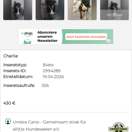
+10 Bilder
Charlie
Inseratstyp:
Biete
Inserats-ID:
2994289
Einstelldatum:
19.04.2026
Inseratsaufrufe:
356
430 €

Umbra Canis - Gemeinsam strak für
all(t)e Hundeseelen e.V.