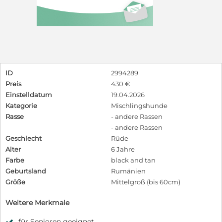
ID
2994289
Preis
430 €
Einstelldatum
19.04.2026
Kategorie
Mischlingshunde
Rasse
- andere Rassen
- andere Rassen
Geschlecht
Rüde
Alter
6 Jahre
Farbe
black and tan
Geburtsland
Rumänien
Größe
Mittelgroß (bis 60cm)
Weitere Merkmale
für Senioren geeignet