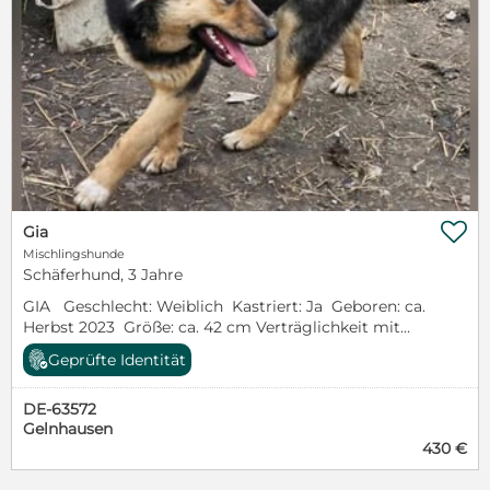

Gia
Mischlingshunde
Schäferhund, 3 Jahre
GIA Geschlecht: Weiblich Kastriert: Ja Geboren: ca.
Herbst 2023 Größe: ca. 42 cm Verträglichkeit mit
Artgenossen: Gut Verträglichkeit mit Katzen: Nicht
Geprüfte Identität
bekannt Verträglichkeit mit Kindern: Nicht bekannt
Aufenthalt: Rumänien, Nähe Bukarest Gia und ihr
DE-63572
Bruder Aki wurden auf Wunsch einiger Menschen
Gelnhausen
aus einer Tötung geholt, natürlich interessierten sie
430 €
sich nach ihrer Rettung nicht mehr für die beiden
und so landeten sie auf einem Grundstück, wo sich