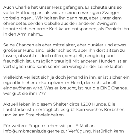
Auch Charlie hat unser Herz gefangen. Er schaute uns so
voller Hoffnung an, als wir an seinem winzigen Zwinger
vorbeigingen... Wir holten ihn dann raus, aber unter dem
ohrenbetäubenden Gebelle aus den anderen Zwingern
konnte sich der arme Kerl kaum entspannen, als Daniela ihn
in den Arm nahm...
Seine Chancen als eher mittelalter, eher dunkler und etwas
größerer Hund sind leider schlecht, aber ihn dort sitzen zu
lassen, obwohl er doch offen, verspielt, neugierig und
freundlich ist, unsäglich traurig!! Mit anderen Hunden ist er
verträglich und kann schon ein wenig an der Leine laufen...
Vielleicht verliebt sich ja doch jemand in ihn, er ist sicher ein
eigentlich eher unkomplizierter Hund, der sich schnell
eingewöhnen wird. Was er braucht, ist nur die EINE Chance...
wer gibt sie ihm ???
Aktuell leben in diesem Shelter circa 1.200 Hunde. Die
Lautstärke ist unerträglich, es gibt kein weiches Körbchen
und kaum Streicheleinheiten.
Für weitere Fragen stehen wir per E-Mail an
info@umbracanis.de gerne zur Verfügung. Natürlich kann