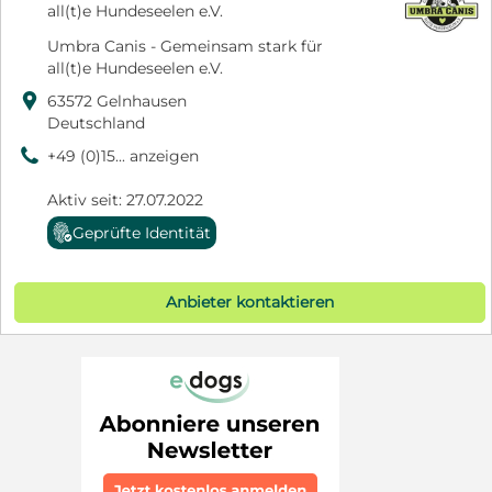
all(t)e Hundeseelen e.V.
Umbra Canis - Gemeinsam stark für
all(t)e Hundeseelen e.V.

63572 Gelnhausen
Deutschland
9
+49 (0)15... anzeigen
Aktiv seit: 27.07.2022
Geprüfte Identität
Anbieter kontaktieren