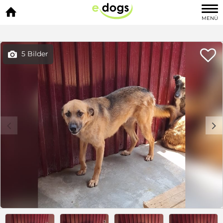

MENÜ

5 Bilder

c
d