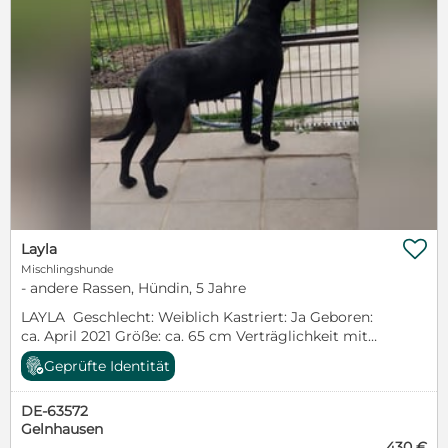

Layla
Mischlingshunde
- andere Rassen, Hündin, 5 Jahre
LAYLA Geschlecht: Weiblich Kastriert: Ja Geboren:
ca. April 2021 Größe: ca. 65 cm Verträglichkeit mit
Artgenossen: Gut Verträglichkeit mit Katzen: Nicht
Geprüfte Identität
bekannt Verträglichkeit mit Kindern: Nicht bekannt
Aufenthalt: Rumänien, Băbana Layla hat keine
DE-63572
leichte Vergangenheit hinter sich, und umso
Gelnhausen
erstaunlicher ist es, dass sie sich ihr freundliches und
430 €