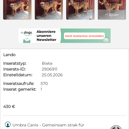
+1 Bilder
Lando
Inseratstyp:
Biete
Inserats-ID:
2906911
Einstelldatum:
25.05.2026
Inseratsaufrufe:
570
Inserat gemerkt:
1
430 €

Umbra Canis - Gemeinsam strak für