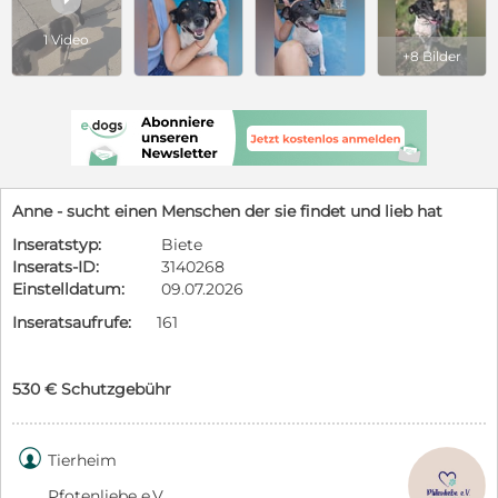
1 Video
+8 Bilder
Anne - sucht einen Menschen der sie findet und lieb hat
Inseratstyp:
Biete
Inserats-ID:
3140268
Einstelldatum:
09.07.2026
Inseratsaufrufe:
161
530 € Schutzgebühr

Tierheim
Pfotenliebe e.V.