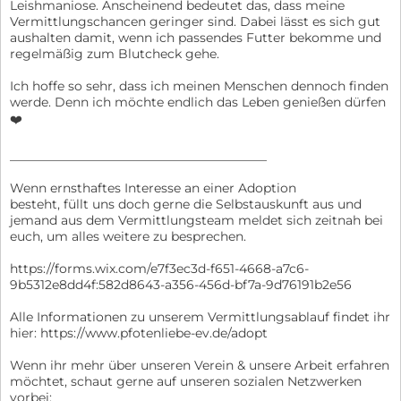
Leishmaniose. Anscheinend bedeutet das, dass meine
Vermittlungschancen geringer sind. Dabei lässt es sich gut
aushalten damit, wenn ich passendes Futter bekomme und
regelmäßig zum Blutcheck gehe.
Ich hoffe so sehr, dass ich meinen Menschen dennoch finden
werde. Denn ich möchte endlich das Leben genießen dürfen
❤️
_________________________________________
Wenn ernsthaftes Interesse an einer Adoption
besteht, füllt uns doch gerne die Selbstauskunft aus und
jemand aus dem Vermittlungsteam meldet sich zeitnah bei
euch, um alles weitere zu besprechen.
https://forms.wix.com/e7f3ec3d-f651-4668-a7c6-
9b5312e8dd4f:582d8643-a356-456d-bf7a-9d76191b2e56
Alle Informationen zu unserem Vermittlungsablauf findet ihr
hier: https://www.pfotenliebe-ev.de/adopt
Wenn ihr mehr über unseren Verein & unsere Arbeit erfahren
möchtet, schaut gerne auf unseren sozialen Netzwerken
vorbei: