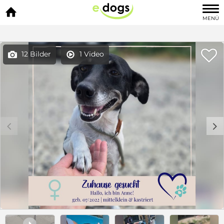

MENÜ

12 Bilder
1 Video


c
d
