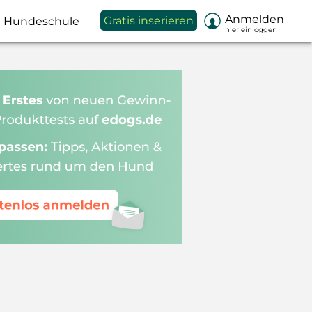

Anmelden
Gratis inserieren
Hundeschule
hier einloggen