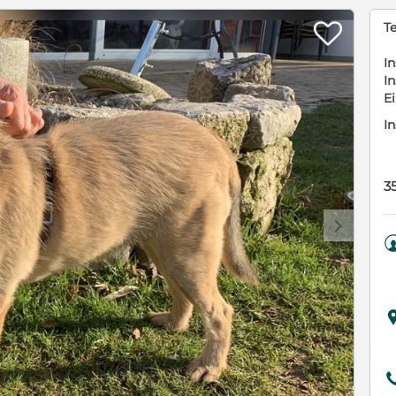

Te
In
In
E
In
3
d