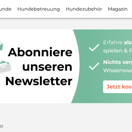
unde
Hundebetreuung
Hundezubehör
Magazin
91