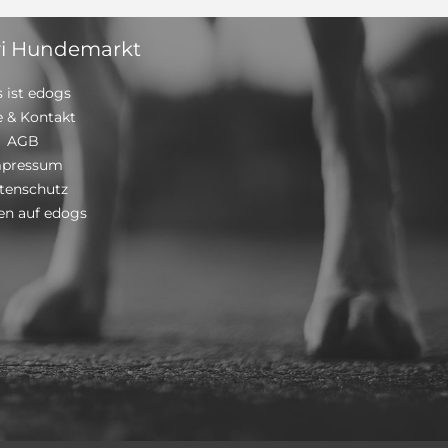
i Hundemarkt
 ist edogs
e & Kontakt
AGB
mpressum
tenschutz
n auf edogs