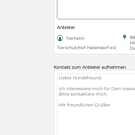
Anbieter

88

Tierheim
Mü
Tierschutzhof Hallendorf e.V.
De
Kontakt zum Anbieter aufnehmen