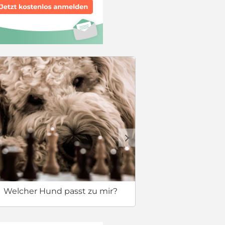
Erstausstat
d
Welcher Hund passt zu mir?