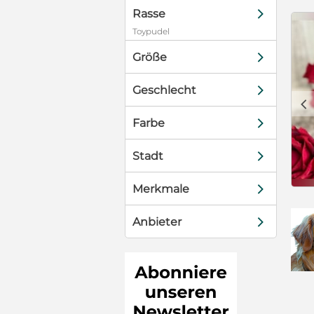
d
Rasse
Toypudel
d
Größe
d
Geschlecht
c
d
Farbe
d
Stadt
d
Merkmale
d
Anbieter