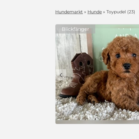
Hundemarkt
»
Hunde
» Toypudel (23)
Blickfänger
lles Zuhause
s zu Hause als
bereichs
n Alltag
lien geeignet,
lich jede
c
deren Hunden,
man, wie
fungen),
 überall dabei
liebsten die
 §11
nkuschelt.
 Welpen für
VB 1.500 €
 aufmerksame
ll, möchten
kleinen Größe
ind reinrassige