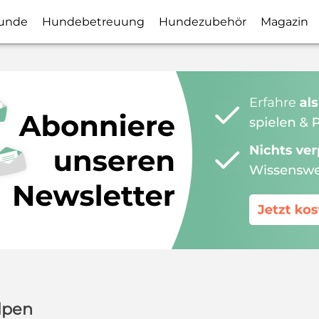
unde
Hundebetreuung
Hundezubehör
Magazin
lpen