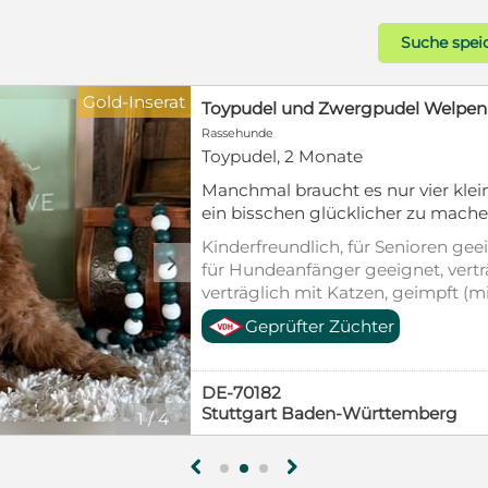
Suche spei
Gold-Inserat
Rassehunde
Toypudel, 2 Monate
Manchmal braucht es nur vier klei
ein bisschen glücklicher zu mach
Welpen wachsen bei uns mitten im 
Kinderfreundlich, für Senioren geei
kennen Stimmen, Haushaltsgeräu
d
für Hundeanfänger geeignet, vert
ganz normalen Tagesablauf. Dabe
verträglich mit Katzen, geimpft (m
Aufmerksamkeit und menschliche 
entwurmt, gechipt, mit EU-Heimti
Geprüfter Züchter
jeden Tag ein kleines Stück mehr 
Allergikerfreundlich, Stubenrein, T
zeigen bereits ihre unterschiedli
sind neugierig und möchten überall
DE-70182
sind etwas ruhiger und genießen 
Stuttgart Baden-Württemberg
1
/
4
und Streicheleinheiten ihrer Mens
außergewöhnlich intelligent und le
sie sehr menschenbezogen und b
g
h
ihrer Familie auf. Wir wünschen un