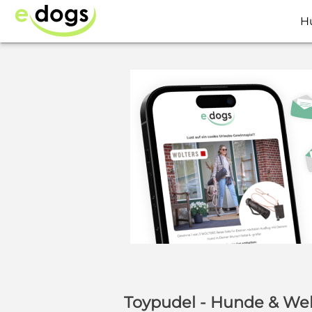
H
Toypudel - Hunde & We