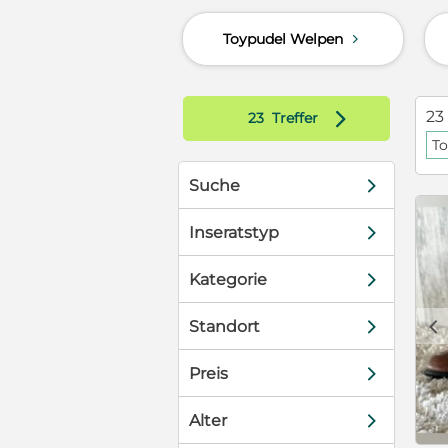
uns und kann
Toypudel Welpen
d
 der Eltern
mäßig
sche
n mehrfach
d
23
23
Treffer
erärztlich
To
nen EU-
 wünschen uns
d
Suche
hübschen Hund
ues
d
WhatsApp.
Inseratstyp
erzähle Ihnen
te gerne Ihre
d
Kategorie
c
d
Standort
d
Preis
d
Alter