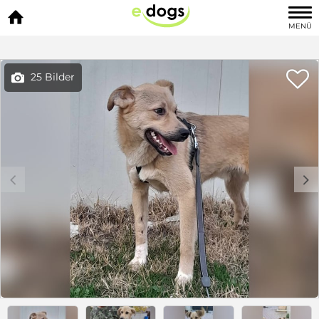

MENÜ

25 Bilder

c
d