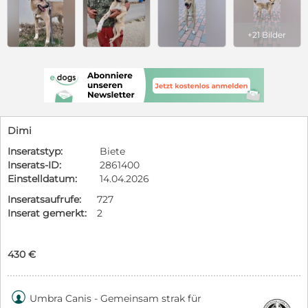
+21 Bilder
Dimi
Inseratstyp:
Biete
Inserats-ID:
2861400
Einstelldatum:
14.04.2026
Inseratsaufrufe:
727
Inserat gemerkt:
2
430 €

Umbra Canis - Gemeinsam strak für