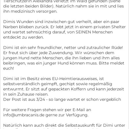
Tierschützerin Alexandra verletzt im Wald gefunden (siehe
die letzten beiden Bilder). Natürlich nahm sie in mit und lies
ihn medizinisch versorgen.
Dimis Wunden sind inzwischen gut verheilt, aber ein paar
Narben blieben zurück. Er lebt jetzt in einem privaten Shelter
und wartet sehnsüchtig darauf, von SEINEN Menschen
entdeckt zu werden.
Dimi ist ein sehr freundlicher, netter und zutraulicher Rüde!
Er freut sich über jede Zuwendung. Wir wünschen dem
jungen Hund nette Menschen, die ihn lieben und ihm alles
beibringen, was ein junger Hund können muss. Bitte meldet
euch!
Dimi ist im Besitz eines EU-Heimtierausweises, ist
selbstverständlich geimpft, gechipt sowie regelmäßig
entwurmt. Er sitzt auf gepackten Koffern und kann jederzeit
in sein Zuhause reisen.
Der Post ist aus 3/24 - so lange wartet er schon vergeblich
Für weitere Fragen stehen wir per E-Mail an
info@umbracanis.de gerne zur Verfügung.
Natürlich kann auch direkt die Selbstauskunft für Dimi unter