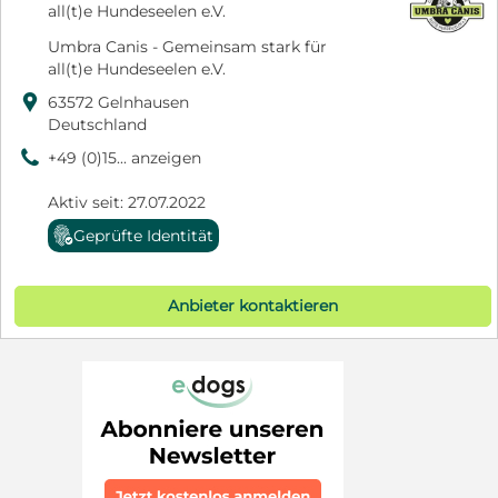
all(t)e Hundeseelen e.V.
Umbra Canis - Gemeinsam stark für
all(t)e Hundeseelen e.V.

63572 Gelnhausen
Deutschland
9
+49 (0)15... anzeigen
Aktiv seit: 27.07.2022
Geprüfte Identität
Anbieter kontaktieren