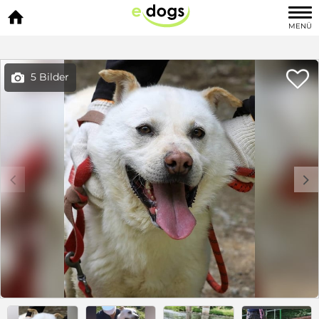

MENÜ

5 Bilder

c
d