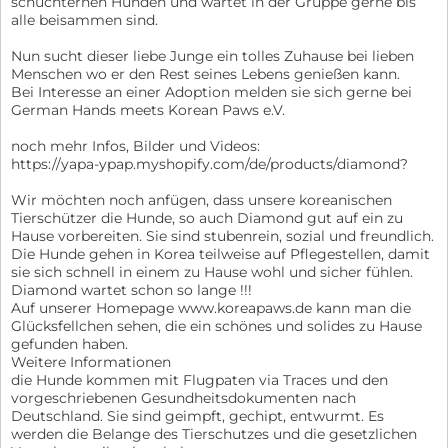
schüchternen Hunden und wartet in der Gruppe gerne bis
alle beisammen sind.
Nun sucht dieser liebe Junge ein tolles Zuhause bei lieben
Menschen wo er den Rest seines Lebens genießen kann.
Bei Interesse an einer Adoption melden sie sich gerne bei
German Hands meets Korean Paws e.V.
noch mehr Infos, Bilder und Videos:
https://yapa-ypap.myshopify.com/de/products/diamond?
Wir möchten noch anfügen, dass unsere koreanischen
Tierschützer die Hunde, so auch Diamond gut auf ein zu
Hause vorbereiten. Sie sind stubenrein, sozial und freundlich.
Die Hunde gehen in Korea teilweise auf Pflegestellen, damit
sie sich schnell in einem zu Hause wohl und sicher fühlen.
Diamond wartet schon so lange !!!
Auf unserer Homepage www.koreapaws.de kann man die
Glücksfellchen sehen, die ein schönes und solides zu Hause
gefunden haben.
Weitere Informationen
die Hunde kommen mit Flugpaten via Traces und den
vorgeschriebenen Gesundheitsdokumenten nach
Deutschland. Sie sind geimpft, gechipt, entwurmt. Es
werden die Belange des Tierschutzes und die gesetzlichen