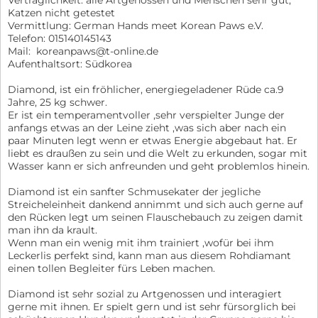
Verträglichkeit: alle Artgenossen und Menschen sehr gut,
Katzen nicht getestet
Vermittlung: German Hands meet Korean Paws e.V.
Telefon: 015140145143
Mail: koreanpaws@t-online.de
Aufenthaltsort: Südkorea
Diamond, ist ein fröhlicher, energiegeladener Rüde ca.9
Jahre, 25 kg schwer.
Er ist ein temperamentvoller ,sehr verspielter Junge der
anfangs etwas an der Leine zieht ,was sich aber nach ein
paar Minuten legt wenn er etwas Energie abgebaut hat. Er
liebt es draußen zu sein und die Welt zu erkunden, sogar mit
Wasser kann er sich anfreunden und geht problemlos hinein.
Diamond ist ein sanfter Schmusekater der jegliche
Streicheleinheit dankend annimmt und sich auch gerne auf
den Rücken legt um seinen Flauschebauch zu zeigen damit
man ihn da krault.
Wenn man ein wenig mit ihm trainiert ,wofür bei ihm
Leckerlis perfekt sind, kann man aus diesem Rohdiamant
einen tollen Begleiter fürs Leben machen.
Diamond ist sehr sozial zu Artgenossen und interagiert
gerne mit ihnen. Er spielt gern und ist sehr fürsorglich bei