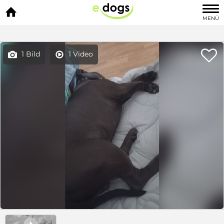

MENÜ

1 Bild
1 Video


