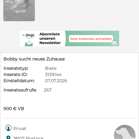
1 Video
Bobby sucht neues Zuhause
Inseratstyp:
Biete
Inserats-ID:
3139144
Einstelldatum:
07.07.2026
Inseratsaufrufe:
267
900 € VB

Privat

18107 Rostock