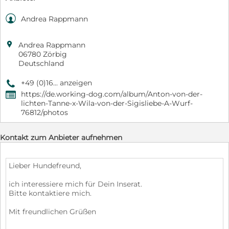

Andrea Rappmann

Andrea Rappmann
06780 Zörbig
Deutschland
+49 (0)16... anzeigen
9
https://de.working-dog.com/album/Anton-von-der-
,
lichten-Tanne-x-Wila-von-der-Sigisliebe-A-Wurf-
76812/photos
Kontakt zum Anbieter aufnehmen