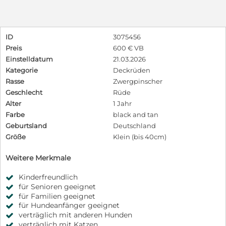
ID
3075456
Preis
600 € VB
Einstelldatum
21.03.2026
Kategorie
Deckrüden
Rasse
Zwergpinscher
Geschlecht
Rüde
Alter
1 Jahr
Farbe
black and tan
Geburtsland
Deutschland
Größe
Klein (bis 40cm)
Weitere Merkmale
Kinderfreundlich
für Senioren geeignet
für Familien geeignet
für Hundeanfänger geeignet
verträglich mit anderen Hunden
verträglich mit Katzen