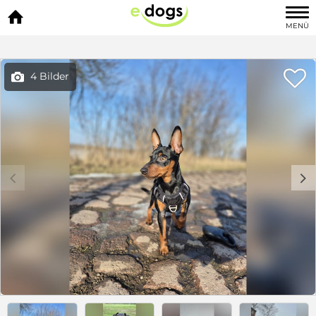

MENÜ

4 Bilder

c
d