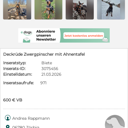
Deckrüde Zwergpinscher mit Ahnentafel
Inseratstyp:
Biete
Inserats-ID:
3075456
Einstelldatum:
21.03.2026
Inseratsaufrufe:
971
600 € VB

Andrea Rappmann

06780 Zörbig