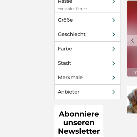
d
Rasse
Yorkshire Terrier
d
Größe
d
Geschlecht
c
d
Farbe
d
Stadt
m
d
Merkmale
d
Anbieter