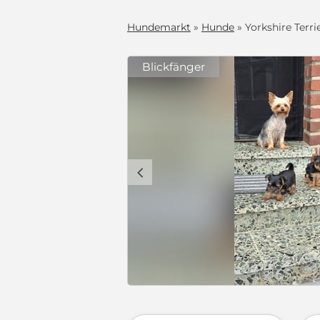
Hundemarkt
»
Hunde
» Yorkshire Terrie
Blickfänger
c