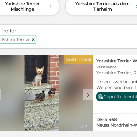
Yorkshire Terrier
Yorkshire Terrier aus dem
d
Mischlinge
Tierheim
 Treffer
rkshire Terrier
H
Gold-Inserat
Yorkshire Terrier 
Rassehunde
Yorkshire Terrier, 
Unsere zwei bezaub
Welpen sind bereit,
Zuhause umzuziehen
d
Geprüfte Identi
neugierig, mensc
liebevoll im Famil
munter -Freundlich 
und verschmust -Id
DE-41468
Einzelpersonen Die 
Neuss Nordrhein-W
1
/
7
darauf, ihre neuen
viele schöne geme