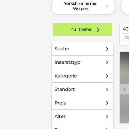
Yorkshire Terrier
d
Welpen
d
43
43
Treffer
Yo
d
Suche
d
Inseratstyp
d
Kategorie
c
d
Standort
d
Preis
d
Alter