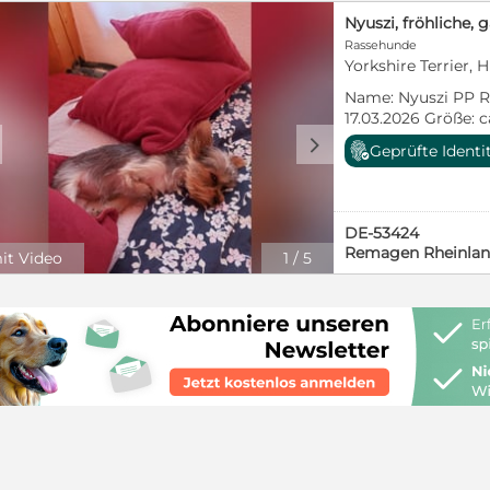
Rassehunde
Yorkshire Terrier, 
Name: Nyuszi PP Ra
17.03.2026 Größe:
Geschlecht: weiblic
d
Geprüfte Identi
Aufenthaltsort: Pfl
Hohenleimbach/Han
Ich bin eine zauber
und auf der Suche 
DE-53424
Leben. Zurzeit lebe
Remagen Rheinlan
it Video
1
/
5
Pflegestelle in Ho
gemeinsam mit me
wohne. Dort zeige 
neugierig und unko
Welpentypisch möc
spielen, kuscheln
Menschen viele sch
freundlich, offen 
meinen Artgenosse
Menschen. Ich habe
habe ein verkürzte