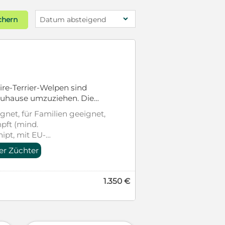
chern
Datum absteigend
re-Terrier-Welpen sind
s Zuhause umzuziehen. Die
g, menschenbezogen und
gnet, für Familien geeignet,
eld auf. -Gesund und munter
pft (mind.
erspielt und verschmust -
ipt, mit EU-
zelpersonen Die Yorkshire
er Züchter
euen Familien kennenzulernen
e zu verbringen.
1.350 €