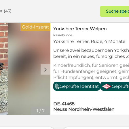
r (43)
Suche spei
Gold-Inserat
Yorkshire Terrier Welpen
Rassehunde
Yorkshire Terrier, Rüde, 4 Monate
Unsere zwei bezaubernden Yorkshi
bereit, in ein neues, fürsorgliche
Kleinen sind verspielt, neugieri
Kinderfreundlich, für Senioren geei
wachsen liebevoll im Familienumf
d
für Hundeanfänger geeignet, geim
-Freundlich und gut sozialisiert -V
Pflichtimpfungen), entwurmt, gech
Ideal für Familien, Paare oder Ein
Heimtierausweis, Welpenwurf
Geprüfte Identität
Geprüft
Terrier freuen sich darauf, ihre n
und viele schöne gemeinsame Jahr
DE-41468
Neuss Nordrhein-Westfalen
1
/
7