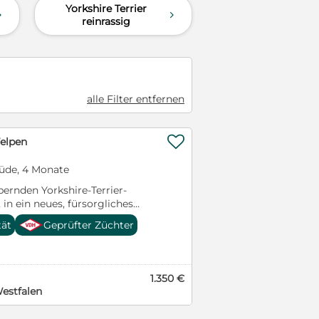
Yorkshire Terrier
d
d
reinrassig
alle Filter entfernen

Welpen
Rüde, 4 Monate
ernden Yorkshire-Terrier-
 in ein neues, fürsorgliches
. Die Kleinen sind verspielt,
tät
Geprüfter Züchter
henbezogen und wachsen
ienumfeld auf. -Gesund und
und gut sozialisiert -Verspielt
eal für Familien, Paare oder
1.350 €
Yorkshire Terrier freuen sich
estfalen
 Familien kennenzulernen und
insame Jahre zu verbringen.