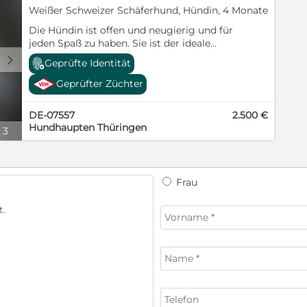
Weißer Schweizer Schäferhund, Hündin, 4 Monate
Die Hündin ist offen und neugierig und für
jeden Spaß zu haben. Sie ist der ideale
Begleiter für die Familie und in Sport und
d
Geprüfte Identität
Show sehr vielversprechend, wenn
gewünscht.
Geprüfter Züchter
DE-07557
2.500 €
Hundhaupten Thüringen
/
3
Frau