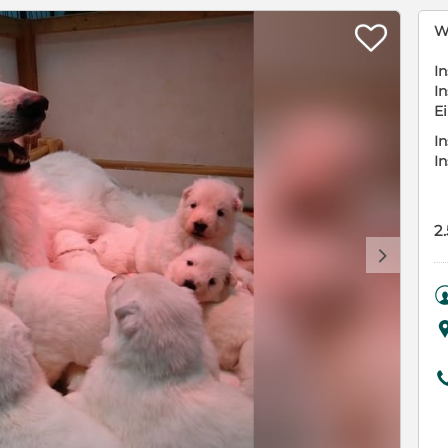

W
In
In
E
In
I
2
d