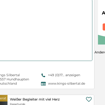
Ander
ngs Silbertal
+49 (0)17... anzeigen
9
557 Hundhaupten
utschland
www.kings-silbertal.de
,
erat

Weißer Begleiter mit viel Herz
Rassehunde