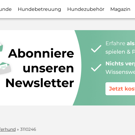
unde
Hundebetreuung
Hundezubehör
Magazin
ferhund
» 3110246