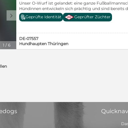
Unser O-Wurf ist gelandet: eine ganze Fußballmannsc
Hündinnen entwickeln sich prächtig und sind bereits da
Ihre Eltern sind erfolgreiche Showstars und tolle Fami
d
Geprüfte Identität
Geprüfter Züchter
aus diesen kleinen Rackern auch sehr ausdrucksstar
Begleiter für's Leben werden, die ihre Familien mit vie
machen werden. Alle Rüden sind vergeben, aber einige
DE-07557
Hundhaupten Thüringen
1
/
6
llen
 edogs
Quicknav
Das