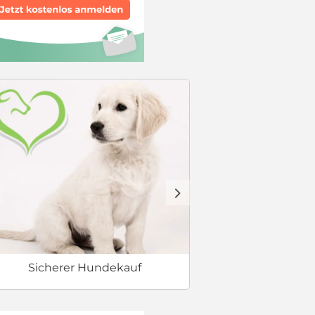
Checkliste
d
Sicherer Hundekauf