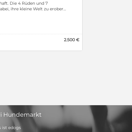
haft. Die 4 Rüden und 7
bei, ihre kleine Welt zu erobern.
lienhunde. Wir erwarten, dass
ke und bewegungsfreudige
l Liebe und Treue glücklich
 Hündinnen sind noch frei.
2.500 €
i Hundemarkt
 ist edogs