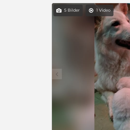
5 Bilder
1 Video


c