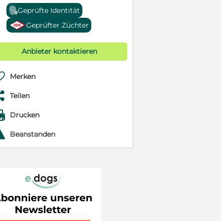
Geprüfte Identität
Geprüfter Züchter
Anbieter kontaktieren

Merken

Teilen

Drucken
r
Beanstanden