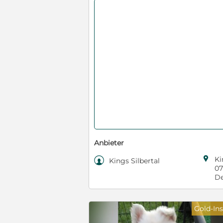
Anbieter

Ki

Kings Silbertal
07
De
Gold-Ins