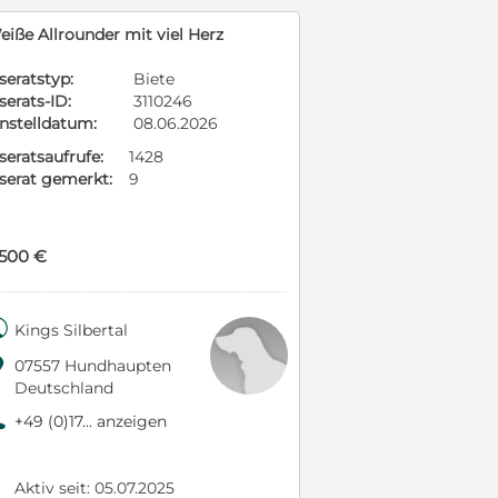
eiße Allrounder mit viel Herz
seratstyp:
Biete
serats-ID:
3110246
instelldatum:
08.06.2026
seratsaufrufe:
1428
nserat gemerkt:
9
.500 €

Kings Silbertal

07557 Hundhaupten
Deutschland
9
+49 (0)17... anzeigen
Aktiv seit: 05.07.2025