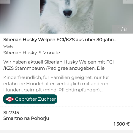
1
/
8
Siberian Husky Welpen FCI/KZS aus über 30-jähriger Zucht
Würfe
Siberian Husky, 5 Monate
Wir haben aktuell Siberian Husky Welpen mit FCI
/KZS Stammbaum /Pedigree anzugeben. Die
Kleinen sind gechipt, geimpft, entwurmt und die
Kinderfreundlich, für Familien geeignet, nur für
neuen Besitzer erhalten einen Kaufvertrag und den
erfahrene Hundehalter, verträglich mit anderen
einen Stammbaum. Außerdem bieten wir für
Hunden, geimpft (mind. Pflichtimpfungen),
unsere Welpen und ihre neuen Besitzer kostenlose
entwurmt, gechipt, mit EU-Heimtierausweis
Geprüfter Züchter
Trainingsklassen für Gehorsam bei uns in
Slovenien. Die Welpen sind die 8.Generation
unserer Zucht. Wir züchten und bilden seit über 30
SI-2315
Jahren Hunde bzw. Huskies aus. Unsere
Smartno na Pohorju
1.500 €
Zuchthunde sind u.a. Show-Champions, Working-
Champions und einige sind Therapie-, Such- und