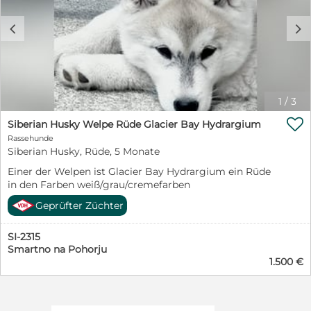
c
d
1
/
3

Siberian Husky Welpe Rüde Glacier Bay Hydrargium
Rassehunde
Siberian Husky, Rüde, 5 Monate
Einer der Welpen ist Glacier Bay Hydrargium ein Rüde
in den Farben weiß/grau/cremefarben
Geprüfter Züchter
SI-2315
Smartno na Pohorju
1.500 €