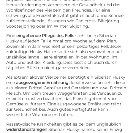
Herausforderungen verbessern die Gesundheit und das
Wohlbefinden des vierbeinigen Freundes. Für eine
schwungvolle Freizeitaktivität gibt es auch ohne Schnee
zufriedenstellende Lösungen wie Canicross, Bikejöring,
Scooterjöring oder im Winter Skijöring.
Eine
eingehende Pflege des Fells
steht beim Siberian
Husky auf jeden Fall einmal pro Woche auf dem Plan.
Zweimal im Jahr wechselt er sein pelzartiges Fell. Jeder
zukünftige Husky Halter sollte sich also wohwollend auf
unzählige lange Haare einstellen, in der Wohnung, im
Auto und auf der Kleidung. Dies lässt sich auch durch
tägliches Bürsten nicht ganz vermeiden.
Als extrem aktiver Vierbeiner benötigt ein Siberian Husky
eine
ausgewogene Ernährung.
Idealerweise besteht diese
aus einem Drittel Gemüse und Getreide und zwei Dritteln
Fleisch. Um dem treuen Weggefährten das Verdauen zu
erleichtern, ist zu beachten, das Fleisch getrennt vom
Gemüse zu füttern. Eine ausgewogene Ernährung trägt
zur Gesundheit bei. Auch gutes Fertigfutter kann
wesentliche Vitamine enthalten.
Rassetypische Krankheiten gibt es bei dem unglaublich
widerstandsfähigen
Siberian Husky nahezu keine. Einzig