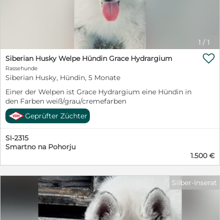
1
/
1

Siberian Husky Welpe Hündin Grace Hydrargium
Rassehunde
Siberian Husky, Hündin, 5 Monate
Einer der Welpen ist Grace Hydrargium eine Hündin in
den Farben weiß/grau/cremefarben
Geprüfter Züchter
SI-2315
Smartno na Pohorju
1.500 €
Silber-Inserat