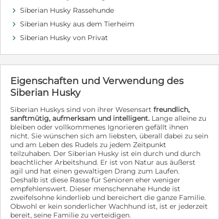
Stubenreinheit mit ihnen weiter geübt und verfestigt
werden. Zu Bedenken gilt, dass trotz der guten
Siberian Husky Rassehunde
d
Vorbereitung die Umweltreize in Deutschland weitaus
Siberian Husky aus dem Tierheim
d
präsenter sind als in Rumänien, wo sie aktuell noch
Siberian Husky von Privat
leben. Auf unserem Hof befinden sich die Hunde in
d
einer geschützten Umgebung. Gassigänge außerhalb
des Geländes sind auf Grund der Vielzahl der Tiere
leider nicht möglich. Nola ist circa 1 Jahr alt (Stand
02.07.2026) und etwa 50 cm (+/-) groß. Sie ist ein
Eigenschaften und Verwendung des
Husky-Mischling. Nola lebt aktuell in Homorod-
Siberian Husky
Brasov/Rumänien. Sie wird gegen eine Schutzgebühr
von 470 EUR vermittelt und reist nach einer positiven
Siberian Huskys sind von ihrer Wesensart
freundlich,
Vorkontrolle, gechipt, geimpft, entwurmt, entfloht und
sanftmütig, aufmerksam und intelligent.
Lange alleine zu
ausgestattet mit einem EU Heimtierausweis und den
bleiben oder vollkommenes Ignorieren gefällt ihnen
notwendigen Zollpapieren über den Tierschutz aus. Wir
nicht. Sie wünschen sich am liebsten, überall dabei zu sein
vermitteln ausschließlich auf Endstellen. Kontakt: Bei
und am Leben des Rudels zu jedem Zeitpunkt
ernsthaftem Interesse wenden Sie sich bitte an
teilzuhaben. Der Siberian Husky ist ein durch und durch
folgenden Kontakt: First step for a better life
beachtlicher Arbeitshund. Er ist von Natur aus äußerst
Ansprechpartnerin in Deutschland: Giovi Thoma, Tel.:
agil und hat einen gewaltigen Drang zum Laufen.
0173/6566673 (Erstkontakt auch per WhatsApp oder
Deshalb ist diese Rasse für Senioren eher weniger
SMS). Gerne können Sie uns auch über Facebook eine
empfehlenswert. Dieser menschennahe Hunde ist
Anfrage senden. Bei schriftlichen Anfragen geben Sie
zweifelsohne kinderlieb und bereichert die ganze Familie.
bitte immer Ihre Telefonnummer zur Kontaktaufnahme
Obwohl er kein sonderlicher Wachhund ist, ist er jederzeit
an. Hinweis: Wenn wir unsere Hunde bestimmten
bereit, seine Familie zu verteidigen.