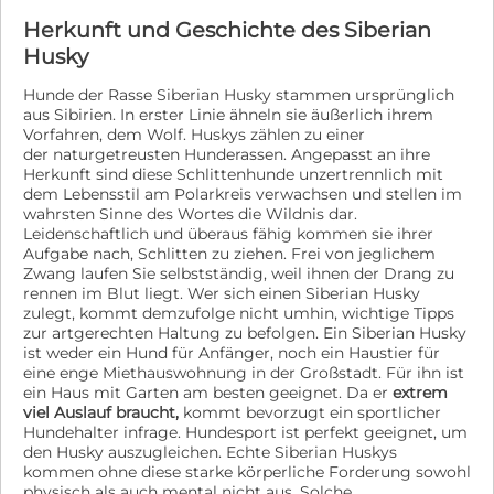
Rassen zuordnen, so orientieren wir uns ausschließlich
Herkunft und Geschichte des Siberian
am Erscheinungsbild und am Verhalten (Phänotyp).
Diese Zuordnung erfolgt nach bestem Wissen und
Husky
Gewissen des Vereins und der beteiligten Tierärzte. Die
Angaben entsprechen jedoch nicht zwangsläufig den
Hunde der Rasse Siberian Husky stammen ursprünglich
aus Sibirien. In erster Linie ähneln sie äußerlich ihrem
Erbanlagen (Genotyp), zu deren Bestimmung eine
Vorfahren, dem Wolf. Huskys zählen zu einer
DNA-Analyse erforderlich wäre. Die Verhaltens- und
der naturgetreusten Hunderassen. Angepasst an ihre
Charakterbeschreibung des Tieres beruht auf
Herkunft sind diese Schlittenhunde unzertrennlich mit
Beobachtungen der Tierschützer vor Ort bzw. der
dem Lebensstil am Polarkreis verwachsen und stellen im
Pflegestellen und bezieht sich ausschließlich auf die
wahrsten Sinne des Wortes die Wildnis dar.
aktuellen örtlichen Begebenheiten. Nach einer
Leidenschaftlich und überaus fähig kommen sie ihrer
Vermittlung kann oder wird sich die Fellnase
Aufgabe nach, Schlitten zu ziehen. Frei von jeglichem
charakterlich anpassen und oder verändern. Auf
Zwang laufen Sie selbstständig, weil ihnen der Drang zu
Grundlage des österreichischen Tierschutzgesetzes ist
rennen im Blut liegt. Wer sich einen Siberian Husky
es uns nicht erlaubt, Tiere nach Österreich zu
zulegt, kommt demzufolge nicht umhin, wichtige Tipps
vermitteln.
zur artgerechten Haltung zu befolgen. Ein Siberian Husky
ist weder ein Hund für Anfänger, noch ein Haustier für
eine enge Miethauswohnung in der Großstadt. Für ihn ist
ein Haus mit Garten am besten geeignet. Da er
extrem
viel Auslauf braucht,
kommt bevorzugt ein sportlicher
Hundehalter infrage. Hundesport ist perfekt geeignet, um
den Husky auszugleichen. Echte Siberian Huskys
kommen ohne diese starke körperliche Forderung sowohl
physisch als auch mental nicht aus. Solche