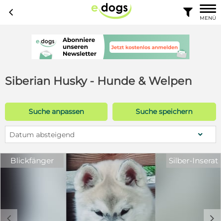
c

MENÜ
Siberian Husky - Hunde & Welpen
Suche anpassen
Suche speichern
Datum absteigend
Blickfänger
Silber-Inserat
c
d