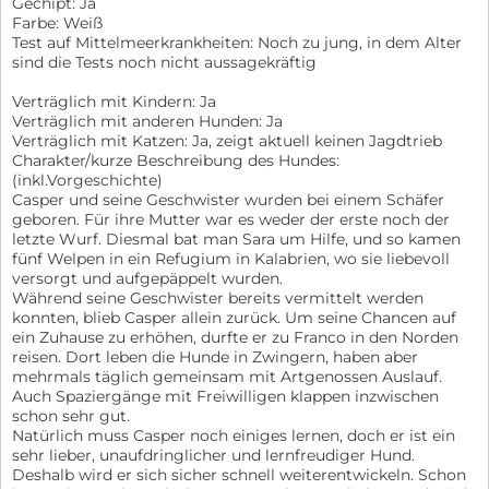
Gechipt: Ja
Farbe: Weiß
Test auf Mittelmeerkrankheiten: Noch zu jung, in dem Alter
sind die Tests noch nicht aussagekräftig
Verträglich mit Kindern: Ja
Verträglich mit anderen Hunden: Ja
Verträglich mit Katzen: Ja, zeigt aktuell keinen Jagdtrieb
Charakter/kurze Beschreibung des Hundes:
(inkl.Vorgeschichte)
Casper und seine Geschwister wurden bei einem Schäfer
geboren. Für ihre Mutter war es weder der erste noch der
letzte Wurf. Diesmal bat man Sara um Hilfe, und so kamen
fünf Welpen in ein Refugium in Kalabrien, wo sie liebevoll
versorgt und aufgepäppelt wurden.
Während seine Geschwister bereits vermittelt werden
konnten, blieb Casper allein zurück. Um seine Chancen auf
ein Zuhause zu erhöhen, durfte er zu Franco in den Norden
reisen. Dort leben die Hunde in Zwingern, haben aber
mehrmals täglich gemeinsam mit Artgenossen Auslauf.
Auch Spaziergänge mit Freiwilligen klappen inzwischen
schon sehr gut.
Natürlich muss Casper noch einiges lernen, doch er ist ein
sehr lieber, unaufdringlicher und lernfreudiger Hund.
Deshalb wird er sich sicher schnell weiterentwickeln. Schon