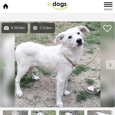

MENÜ

9 Bilder
1 Video


c
d
