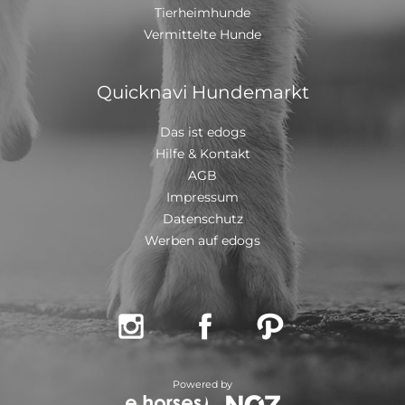
Tierheimhunde
Vermittelte Hunde
Quicknavi Hundemarkt
Das ist edogs
Hilfe & Kontakt
AGB
Impressum
Datenschutz
Werben auf edogs



Powered by