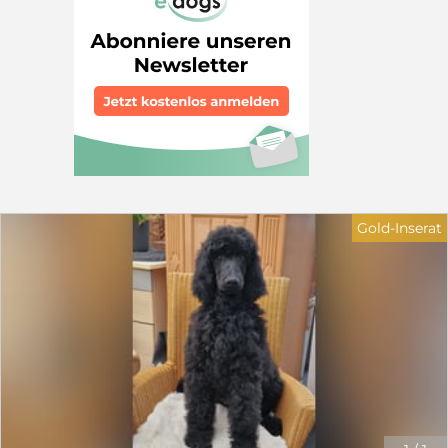
pflegeleicht. Auf meine Gesundheit und Pflege wird
viel Wert gelegt, habe alle notwendigen Impfungen
und werde regelmäßig entwurmt. Grundlegende
Gesundheits-/Genuntersuchungen sind vorhanden und
zeigen, dass ich frei bin von allen typischen
Pudelkrankheiten (u.a. Kniegelenks- und
Augenerkrankungen): Bescheinigung der
Zuchttauglichkeit -Patellaluxation (PL) -frei von
Laboklin getestet: - Degenerative Myelopatie -frei -
von-Willebrand- Erkrankung Typ I -frei - Neonatale
Enzephalopathie -frei - Prcd-PRA -frei - Progressive
Retinaatrophie (rcd4 PRA) -frei (Alle Unterlagen
Gold-Inserat
können eingesehen und Fotos zu Ergebnissen
erfolgreicher Verpaarungen zugeschickt werden.) Ich
wohne in Friedberg (Hessen) und freue mich auf Ihre
Kontaktaufnahme telefonisch unter der
Telefonnummer: 0157 39382465, per WhatsApp oder
über eine schriftliche Anfrage.