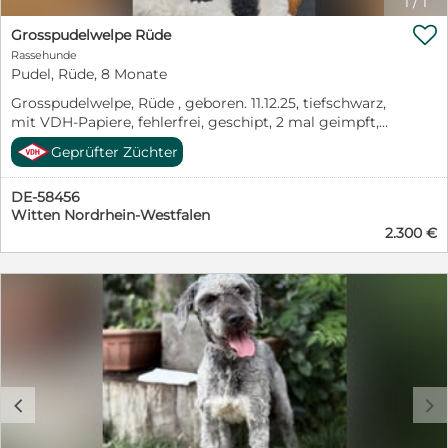
1
/
1

Grosspudelwelpe Rüde
Rassehunde
Pudel, Rüde, 8 Monate
Grosspudelwelpe, Rüde , geboren. 11.12.25, tiefschwarz,
mit VDH-Papiere, fehlerfrei, geschipt, 2 mal geimpft,
sucht noch sein Zuhause auf Lebenszeit. Till ist sehr
Geprüfter Züchter
verschmust, gut sozialisiert und mit anderen Hunden
gut verträglich. Die Eltern sind auf Erbkrankheiten
DE-58456
untersucht. Bei Interesse rufen Sie mich gerne an.
Witten Nordrhein-Westfalen
Telefon 02302 / 73522
2.300 €
c
d