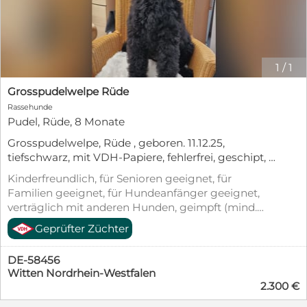
1
/
1
Grosspudelwelpe Rüde
Rassehunde
Pudel, Rüde, 8 Monate
Grosspudelwelpe, Rüde , geboren. 11.12.25,
tiefschwarz, mit VDH-Papiere, fehlerfrei, geschipt, 2
mal geimpft, sucht noch sein Zuhause auf
Kinderfreundlich, für Senioren geeignet, für
Lebenszeit. Till ist sehr verschmust, gut sozialisiert
Familien geeignet, für Hundeanfänger geeignet,
und mit anderen Hunden gut verträglich. Die Eltern
verträglich mit anderen Hunden, geimpft (mind.
sind auf Erbkrankheiten untersucht. Bei Interesse
Pflichtimpfungen), entwurmt, gechipt, mit EU-
Geprüfter Züchter
rufen Sie mich gerne an. Telefon 02302 / 73522
Heimtierausweis, Welpenwurf, Allergikerfreundlich,
Stubenrein
DE-58456
Witten Nordrhein-Westfalen
2.300 €