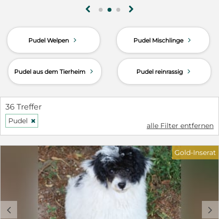
g
h
d
d
Pudel Welpen
Pudel Mischlinge
d
d
Pudel aus dem Tierheim
Pudel reinrassig
36 Treffer
Pudel
H
alle Filter entfernen
Gold-Inserat
c
d