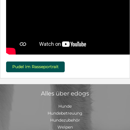
Pudel im Rasseportrait
Alles über edogs
Hunde
Hundebetreuung
Hundezubehör
Welpen