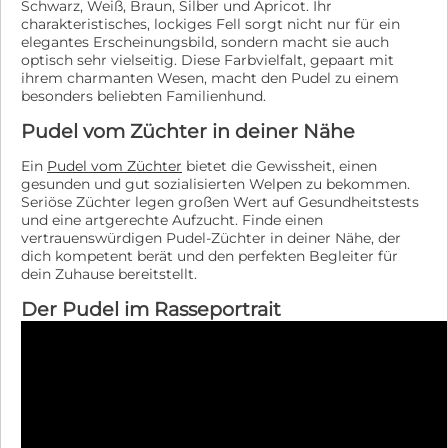
Schwarz, Weiß, Braun, Silber und Apricot. Ihr
charakteristisches, lockiges Fell sorgt nicht nur für ein
elegantes Erscheinungsbild, sondern macht sie auch
optisch sehr vielseitig. Diese Farbvielfalt, gepaart mit
ihrem charmanten Wesen, macht den Pudel zu einem
besonders beliebten Familienhund.
Pudel vom Züchter in deiner Nähe
Ein
Pudel vom Züchter
bietet die Gewissheit, einen
gesunden und gut sozialisierten Welpen zu bekommen.
Seriöse Züchter legen großen Wert auf Gesundheitstests
und eine artgerechte Aufzucht. Finde einen
vertrauenswürdigen Pudel-Züchter in deiner Nähe, der
dich kompetent berät und den perfekten Begleiter für
dein Zuhause bereitstellt.
Der Pudel im Rasseportrait