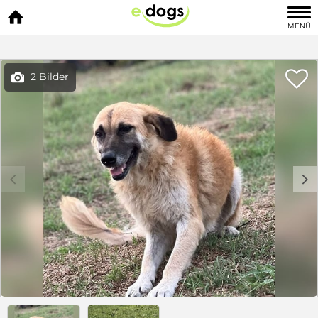

MENÜ

2 Bilder

c
d