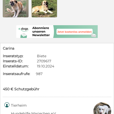
Carina
Inseratstyp:
Biete
Inserats-ID:
2709617
Einstelldatum:
19.10.2024
Inseratsaufrufe:
987
450 € Schutzgebühr

Tierheim
Hundehilfe Mariechen e.V.