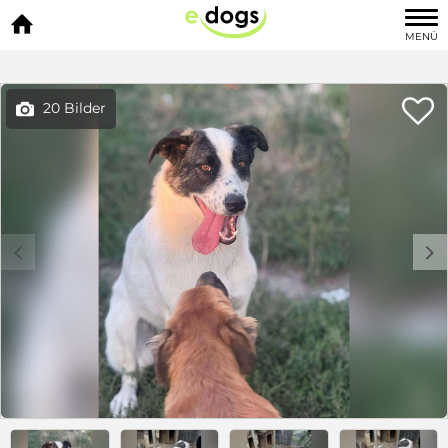

MENÜ

20 Bilder

c
d