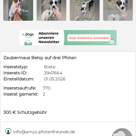
+16 Bilder
Zaubermaus Betsy auf drei Pfoten
Inseratstyp:
Biete
Inserats-ID:
2947664
Einstelldatum:
01.05.2026
Inseratsaufrufe:
770
Inserat gemerkt:
2
300 € Schutzgebühr

info@amys-pfotenfreunde.de