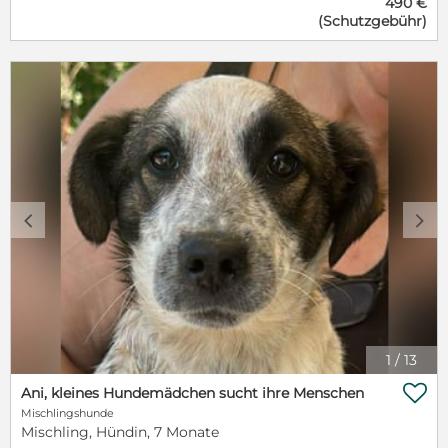
490 €
strubbeliger Jungspund und bereit, mein Leben bei
(Schutzgebühr)
Euch zu genießen. Bei Euch, die mir Liebe und
Geborgenheit schenken, die mit mir die für mich
neue Welt erkunden, Spaziergänge unternehmen,
zusammen auf dem Sofa kuscheln, mir zeigen, was
ich noch alles lernen kann. Seht her, ich bin der
"Hund, der immer lacht" und man hat sogar den
"roten Teppich" für mich ausgelegt - hihi Ich bin
gechipt, geimpft, kastriert, also total fertig, um bei
Euch einzuziehen. Es wäre doch super schön, wenn
Ihr ein Plätzchen für mich frei habt – ich würde mich
riesig freuen! Doch nun die ersten Informationen auf
c
d
einen Blick Name: Zesar Alter: geb. 23.10.2024
Geschlecht: männlich Größe: ca. ca. 45
cmSchulterhöhe derzeit Gewicht: ca. 17 kg derzeit
Kastriert: Ja Gechipt: Ja Geimpft: Ja
Menschenfreundlich: Ja Kinder: Ab 8 Jahre Andere
Hunde: Ja Katzen: unbekannt Mittelmeertest: Ja,
durch Snaptest bei Ausreise Schutzgebühr: Ja
1
/
13
Ausreisebereit: sofort

Ani, kleines Hundemädchen sucht ihre Menschen
Mischlingshunde
Mischling, Hündin, 7 Monate